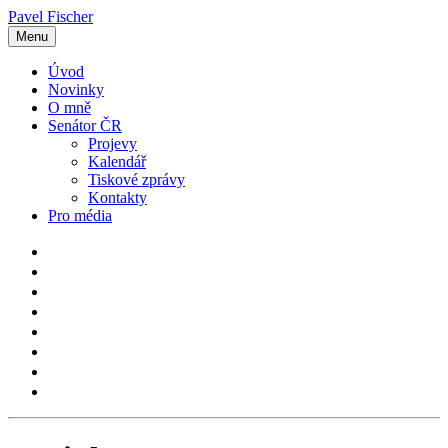
Pavel Fischer
Menu
Úvod
Novinky
O mně
Senátor ČR
Projevy
Kalendář
Tiskové zprávy
Kontakty
Pro média