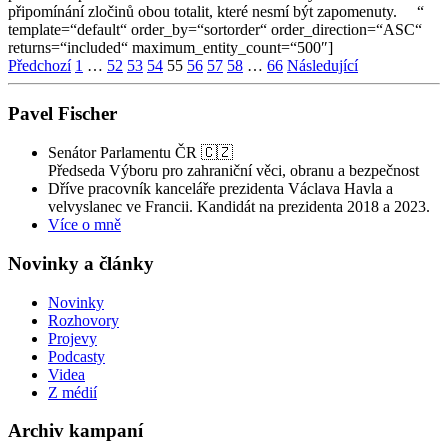
připomínání zločinů obou totalit, které nesmí být zapomenuty. “
template=“default“ order_by=“sortorder“ order_direction=“ASC“
returns=“included“ maximum_entity_count=“500″]
Stránkování
Předchozí
1
…
52
53
54
55
56
57
58
…
66
Následující
příspěvků
Pavel Fischer
Senátor Parlamentu ČR 🇨🇿
Předseda Výboru pro zahraniční věci, obranu a bezpečnost
Dříve pracovník kanceláře prezidenta Václava Havla a
velvyslanec ve Francii. Kandidát na prezidenta 2018 a 2023.
Více o mně
Novinky a články
Novinky
Rozhovory
Projevy
Podcasty
Videa
Z médií
Archiv kampaní