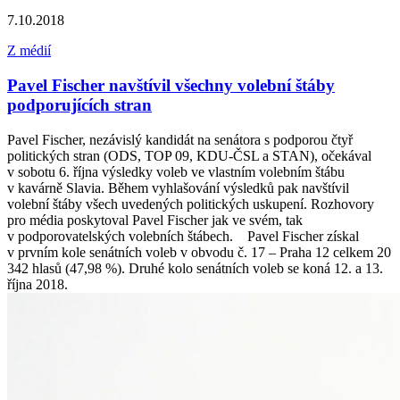
7.10.2018
Z médií
Pavel Fischer navštívil všechny volební štáby
podporujících stran
Pavel Fischer, nezávislý kandidát na senátora s podporou čtyř
politických stran (ODS, TOP 09, KDU-ČSL a STAN), očekával
v sobotu 6. října výsledky voleb ve vlastním volebním štábu
v kavárně Slavia. Během vyhlašování výsledků pak navštívil
volební štáby všech uvedených politických uskupení. Rozhovory
pro média poskytoval Pavel Fischer jak ve svém, tak
v podporovatelských volebních štábech. Pavel Fischer získal
v prvním kole senátních voleb v obvodu č. 17 – Praha 12 celkem 20
342 hlasů (47,98 %). Druhé kolo senátních voleb se koná 12. a 13.
října 2018.