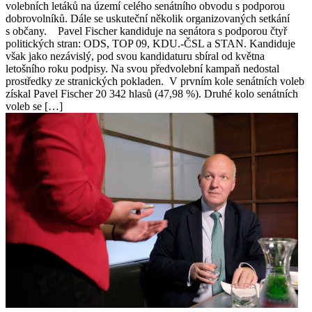
volebních letáků na území celého senátního obvodu s podporou
dobrovolníků. Dále se uskuteční několik organizovaných setkání
s občany. Pavel Fischer kandiduje na senátora s podporou čtyř
politických stran: ODS, TOP 09, KDU.-ČSL a STAN. Kandiduje
však jako nezávislý, pod svou kandidaturu sbíral od května
letošního roku podpisy. Na svou předvolební kampaň nedostal
prostředky ze stranických pokladen. V prvním kole senátních voleb
získal Pavel Fischer 20 342 hlasů (47,98 %). Druhé kolo senátních
voleb se […]