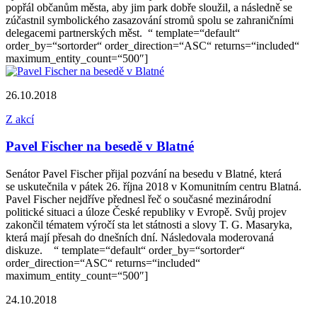
popřál občanům města, aby jim park dobře sloužil, a následně se
zúčastnil symbolického zasazování stromů spolu se zahraničními
delegacemi partnerských měst. “ template=“default“
order_by=“sortorder“ order_direction=“ASC“ returns=“included“
maximum_entity_count=“500″]
26.10.2018
Z akcí
Pavel Fischer na besedě v Blatné
Senátor Pavel Fischer přijal pozvání na besedu v Blatné, která
se uskutečnila v pátek 26. října 2018 v Komunitním centru Blatná.
Pavel Fischer nejdříve přednesl řeč o současné mezinárodní
politické situaci a úloze České republiky v Evropě. Svůj projev
zakončil tématem výročí sta let státnosti a slovy T. G. Masaryka,
která mají přesah do dnešních dní. Následovala moderovaná
diskuze. “ template=“default“ order_by=“sortorder“
order_direction=“ASC“ returns=“included“
maximum_entity_count=“500″]
24.10.2018