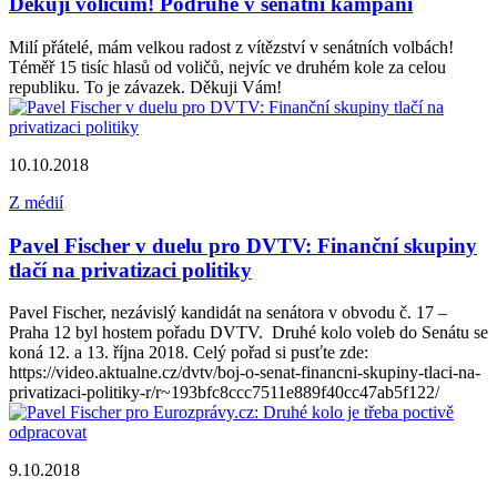
Děkuji voličům! Podruhé v senátní kampani
Milí přátelé, mám velkou radost z vítězství v senátních volbách!
Téměř 15 tisíc hlasů od voličů, nejvíc ve druhém kole za celou
republiku. To je závazek. Děkuji Vám!
10.10.2018
Z médií
Pavel Fischer v duelu pro DVTV: Finanční skupiny
tlačí na privatizaci politiky
Pavel Fischer, nezávislý kandidát na senátora v obvodu č. 17 –
Praha 12 byl hostem pořadu DVTV. Druhé kolo voleb do Senátu se
koná 12. a 13. října 2018. Celý pořad si pusťte zde:
https://video.aktualne.cz/dvtv/boj-o-senat-financni-skupiny-tlaci-na-
privatizaci-politiky-r/r~193bfc8ccc7511e889f40cc47ab5f122/
9.10.2018