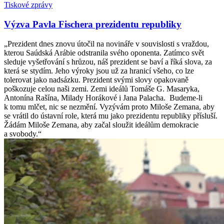
Tiskové zprávy
Výzva Pavla Fischera prezidentu republiky
„Prezident dnes znovu útočil na novináře v souvislosti s vraždou,
kterou Saúdská Arábie odstranila svého oponenta. Zatímco svět
sleduje vyšetřování s hrůzou, náš prezident se baví a říká slova, za
která se stydím. Jeho výroky jsou už za hranicí všeho, co lze
tolerovat jako nadsázku. Prezident svými slovy opakovaně
poškozuje celou naši zemi. Zemi ideálů Tomáše G. Masaryka,
Antonína Rašína, Milady Horákové i Jana Palacha. Budeme-li
k tomu mlčet, nic se nezmění. Vyzývám proto Miloše Zemana, aby
se vrátil do ústavní role, která mu jako prezidentu republiky přísluší.
Žádám Miloše Zemana, aby začal sloužit ideálům demokracie
a svobody.“