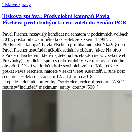
Tiskové zprávy
Tisková zpráva: Předvolební kampaň Pavla
Fischera před druhým kolem voleb do Senátu PČR
Pavel Fischer, nezávislý kandidát na senátora v podzimních volbách
2018, postoupil do druhého kola voleb se ziskem 47,98 %.
Předvolební kampaň Pavla Fischera probíhá intenzivně každý den:
Pavel Fischer uspořádal několik setkání s občany (akce Na pivo
s Pavlem Fischerem, které najdete na Facebooku nebo v sekci webu
Pozvánky) a v ulicích spolu s dobrovolníky zve občany senátního
obvodu k účasti ve druhém kole senátních voleb. Kde můžete
potkat Pavla Fischera, najdete v sekci webu Kalendář. Druhé kolo
senátních voleb se uskuteční 12. a 13. října 2018. “
template=“default“ order_by=“sortorder“ order_direction=“ASC“
returns=“included“ maximum_entity_count=“500″]