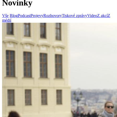
Novinky
Vše
Blog
Podcast
Projevy
Rozhovory
Tiskové zprávy
Video
Z akcí
Z
médií