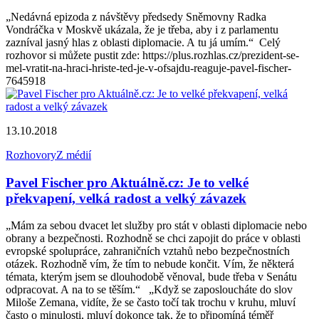
„Nedávná epizoda z návštěvy předsedy Sněmovny Radka
Vondráčka v Moskvě ukázala, že je třeba, aby i z parlamentu
zazníval jasný hlas z oblasti diplomacie. A tu já umím.“ Celý
rozhovor si můžete pustit zde: https://plus.rozhlas.cz/prezident-se-
mel-vratit-na-hraci-hriste-ted-je-v-ofsajdu-reaguje-pavel-fischer-
7645918
13.10.2018
Rozhovory
Z médií
Pavel Fischer pro Aktuálně.cz: Je to velké
překvapení, velká radost a velký závazek
„Mám za sebou dvacet let služby pro stát v oblasti diplomacie nebo
obrany a bezpečnosti. Rozhodně se chci zapojit do práce v oblasti
evropské spolupráce, zahraničních vztahů nebo bezpečnostních
otázek. Rozhodně vím, že tím to nebude končit. Vím, že některá
témata, kterým jsem se dlouhodobě věnoval, bude třeba v Senátu
odpracovat. A na to se těším.“ „Když se zaposloucháte do slov
Miloše Zemana, vidíte, že se často točí tak trochu v kruhu, mluví
často o minulosti, mluví dokonce tak, že to připomíná téměř