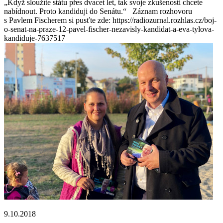
„Když sloužíte státu přes dvacet let, tak svoje zkušenosti chcete
nabídnout. Proto kandiduji do Senátu.“ Záznam rozhovoru
s Pavlem Fischerem si pusťte zde: https://radiozurnal.rozhlas.cz/boj-
o-senat-na-praze-12-pavel-fischer-nezavisly-kandidat-a-eva-tylova-
kandiduje-7637517
9.10.2018