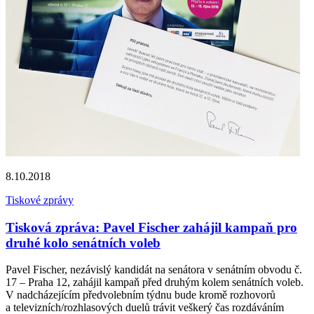
8.10.2018
Tiskové zprávy
Tisková zpráva: Pavel Fischer zahájil kampaň pro
druhé kolo senátních voleb
Pavel Fischer, nezávislý kandidát na senátora v senátním obvodu č.
17 – Praha 12, zahájil kampaň před druhým kolem senátních voleb.
V nadcházejícím předvolebním týdnu bude kromě rozhovorů
a televizních/rozhlasových duelů trávit veškerý čas rozdáváním