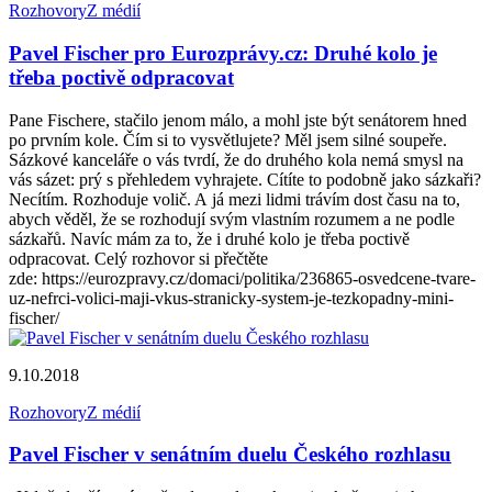
Rozhovory
Z médií
Pavel Fischer pro Eurozprávy.cz: Druhé kolo je
třeba poctivě odpracovat
Pane Fischere, stačilo jenom málo, a mohl jste být senátorem hned
po prvním kole. Čím si to vysvětlujete? Měl jsem silné soupeře.
Sázkové kanceláře o vás tvrdí, že do druhého kola nemá smysl na
vás sázet: prý s přehledem vyhrajete. Cítíte to podobně jako sázkaři?
Necítím. Rozhoduje volič. A já mezi lidmi trávím dost času na to,
abych věděl, že se rozhodují svým vlastním rozumem a ne podle
sázkařů. Navíc mám za to, že i druhé kolo je třeba poctivě
odpracovat. Celý rozhovor si přečtěte
zde: https://eurozpravy.cz/domaci/politika/236865-osvedcene-tvare-
uz-nefrci-volici-maji-vkus-stranicky-system-je-tezkopadny-mini-
fischer/
9.10.2018
Rozhovory
Z médií
Pavel Fischer v senátním duelu Českého rozhlasu