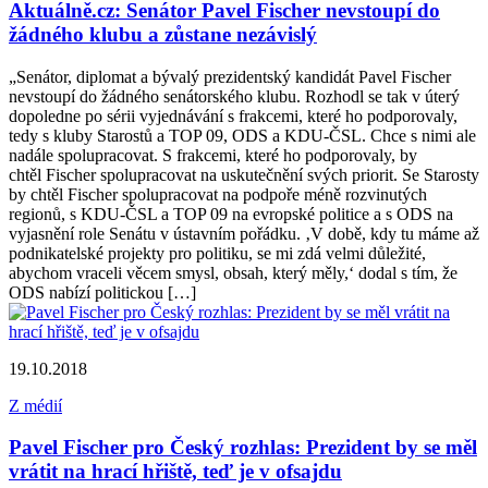
Aktuálně.cz: Senátor Pavel Fischer nevstoupí do
žádného klubu a zůstane nezávislý
„Senátor, diplomat a bývalý prezidentský kandidát Pavel Fischer
nevstoupí do žádného senátorského klubu. Rozhodl se tak v úterý
dopoledne po sérii vyjednávání s frakcemi, které ho podporovaly,
tedy s kluby Starostů a TOP 09, ODS a KDU-ČSL. Chce s nimi ale
nadále spolupracovat. S frakcemi, které ho podporovaly, by
chtěl Fischer spolupracovat na uskutečnění svých priorit. Se Starosty
by chtěl Fischer spolupracovat na podpoře méně rozvinutých
regionů, s KDU-ČSL a TOP 09 na evropské politice a s ODS na
vyjasnění role Senátu v ústavním pořádku. ‚V době, kdy tu máme až
podnikatelské projekty pro politiku, se mi zdá velmi důležité,
abychom vraceli věcem smysl, obsah, který měly,‘ dodal s tím, že
ODS nabízí politickou […]
19.10.2018
Z médií
Pavel Fischer pro Český rozhlas: Prezident by se měl
vrátit na hrací hřiště, teď je v ofsajdu