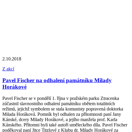
2.10.2018
Z akcí
Pavel Fischer na odhalení památníku Milady
Horákové
Pavel Fischer se v pondělí 1. října v pražském parku Ztracenka
zúčastnil slavnostního odhalení památníku obětem totalitních
režimů, jejichž symbolem se stala komunisty popravená doktorka
Milada Horáková. Pomník byl odhalen za přítomnosti paní Jany
Kánské, dcery Milady Horákové, a jejího manžela prof. Karla
Kánského. Přítomni byli také autoři uměleckého díla. Pavel Fischer
poděkoval paní Jitce Titzlové z Klubu dr. Milady Horákové za