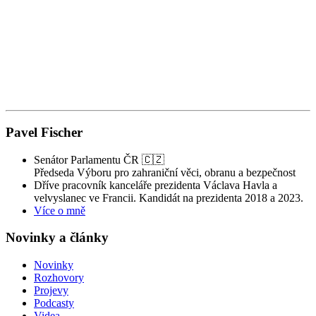
Z
Z
Pavel Fischer
Senátor Parlamentu ČR 🇨🇿
Předseda Výboru pro zahraniční věci, obranu a bezpečnost
Dříve pracovník kanceláře prezidenta Václava Havla a
velvyslanec ve Francii. Kandidát na prezidenta 2018 a 2023.
Více o mně
Novinky a články
Novinky
Rozhovory
Projevy
Podcasty
Videa