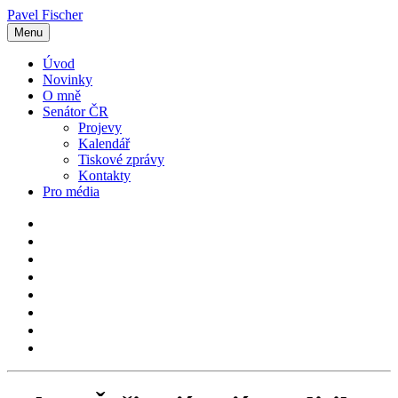
Pavel Fischer
Menu
Úvod
Novinky
O mně
Senátor ČR
Projevy
Kalendář
Tiskové zprávy
Kontakty
Pro média