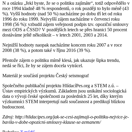
N a otázku „řekl byste, že se o politiku zajímáte“, totiž odpovědělo v
roce 1994 kladně 48 % respondentů, o rok později to bylo méně (43
%). Vyšší hodnoty (nad 50 %) nacházíme po dobu tří let od roku
1996 do roku 1999. Nejvyšší zájem nacházíme v červenci roku
1998 (56 %): vzbudil zájem veřejnosti podpis tzv. opoziční smlouvy
mezi ODS a ČSSD? V pozdějších letech se přes hranici 50 procent
dostáváme ještě několikrát – v letech 2001, 2003 a 2014.
Nejnižší hodnoty naopak nacházíme koncem roku 2007 a v roce
2008 (38 %), a potom také v říjnu 2016 (39 %).
Přestože zájem o politiku mírně klesá, jak ukazuje šipka trendu,
nedá se říci, že by se zájem docela vytrácel.
Materiál je součástí projektu Český seismograf
Společného publikační projektu HlídacíPes.org a STEM z.ú. –
Ústav empirických výzkumů. Základem jsou unikátní sociologická
data o vývoji české společnosti za posledních 25 let, díky kterým
výzkumníci STEM interpretují naši současnost a predikují blízkou
budoucnost.
Zdroj: http://hlidacipes.org/jak-se-cesi-zajimaji-o-politiku-nejvice-je-
bavila-v-dobe-opozicni-smlouvy-klause-se-zemanem/