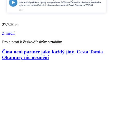
27.7.2026
Z médií
Pro a proti k česko-čínským vztahům
Čína není partner jako každý jiný. Cesta Tomia
Okamury nic nezmění
1