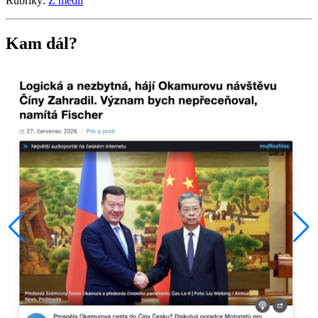
Rubriky:
Z médií
Kam dál?