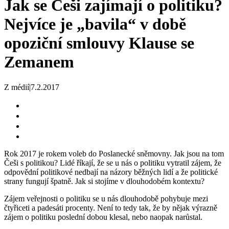
Jak se Češi zajímají o politiku?
Nejvíce je „bavila“ v době
opoziční smlouvy Klause se
Zemanem
Z médií
|
7.2.2017
Rok 2017 je rokem voleb do Poslanecké sněmovny. Jak jsou na tom
Češi s politikou? Lidé říkají, že se u nás o politiku vytratil zájem, že
odpovědní politikové nedbají na názory běžných lidí a že politické
strany fungují špatně. Jak si stojíme v dlouhodobém kontextu?
Zájem veřejnosti o politiku se u nás dlouhodobě pohybuje mezi
čtyřiceti a padesáti procenty. Není to tedy tak, že by nějak výrazně
zájem o politiku poslední dobou klesal, nebo naopak narůstal.