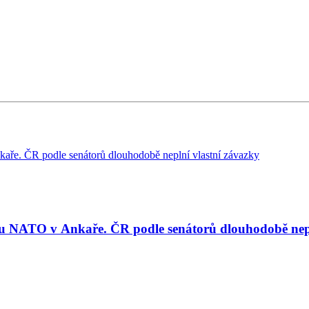
tu NATO v Ankaře. ČR podle senátorů dlouhodobě nepl