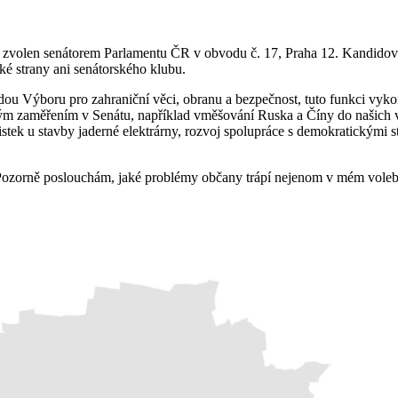
sem zvolen senátorem Parlamentu ČR v obvodu č. 17, Praha 12. Kand
cké strany ani senátorského klubu.
sedou Výboru pro zahraniční věci, obranu a bezpečnost, tuto funkci vy
mým zaměřením v Senátu, například vměšování Ruska a Číny do našich vn
tek u stavby jaderné elektrárny, rozvoj spolupráce s demokratickými s
. Pozorně poslouchám, jaké problémy občany trápí nejenom v mém vole