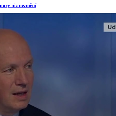
mury nic nezmění