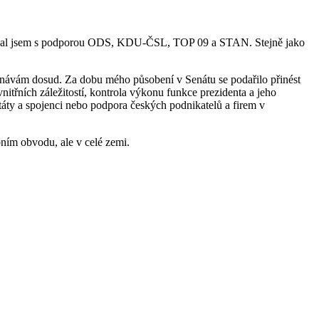
idoval jsem s podporou ODS, KDU-ČSL, TOP 09 a STAN. Stejně jako
konávám dosud. Za dobu mého působení v Senátu se podařilo přinést
itřních záležitostí, kontrola výkonu funkce prezidenta a jeho
táty a spojenci nebo podpora českých podnikatelů a firem v
bním obvodu, ale v celé zemi.