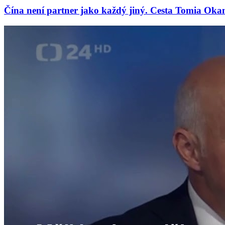
Čína není partner jako každý jiný. Cesta Tomia Oka