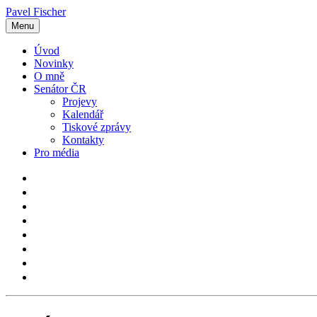
Pavel Fischer
Menu
Úvod
Novinky
O mně
Senátor ČR
Projevy
Kalendář
Tiskové zprávy
Kontakty
Pro média