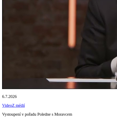
6.7.2026
Video
Z médií
Vystoupení v pořadu Poledne s Moravcem