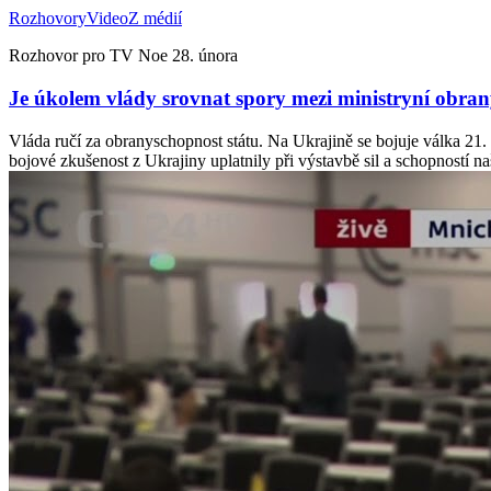
Rozhovory
Video
Z médií
Rozhovor pro TV Noe 28. února
Je úkolem vlády srovnat spory mezi ministryní obran
Vláda ručí za obranyschopnost státu. Na Ukrajině se bojuje válka 21. s
bojové zkušenost z Ukrajiny uplatnily při výstavbě sil a schopností