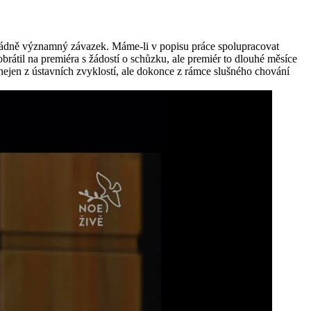
ořádně významný závazek. Máme-li v popisu práce spolupracovat
rátil na premiéra s žádostí o schůzku, ale premiér to dlouhé měsíce
ejen z ústavních zvyklostí, ale dokonce z rámce slušného chování