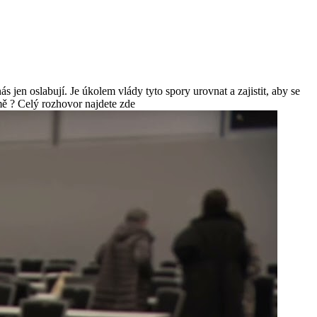
 jen oslabují. Je úkolem vlády tyto spory urovnat a zajistit, aby se
domě ? Celý rozhovor najdete zde