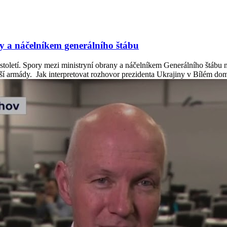
y a náčelníkem generálního štábu
toletí. Spory mezi ministryní obrany a náčelníkem Generálního štábu nás
 naší armády. Jak interpretovat rozhovor prezidenta Ukrajiny v Bílém 