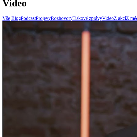
Video
Vše
Blog
Podcast
Projevy
Rozhovory
Tiskové zprávy
Video
Z akcí
Z méd