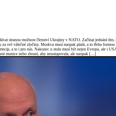
vat stranou možnost členství Ukrajiny v NATO. Začínat jednání tím, 
své válečné zločiny. Moskva musí naopak platit, a to třeba formou vál
ako princip, a to i pro nás. Nakonec u stolu musí být nejen Evropa, ale 
ami munice nebo zbraní, aby neustupovala, ale naopak […]