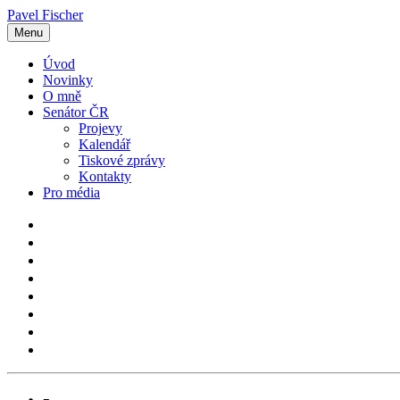
Pavel Fischer
Menu
Úvod
Novinky
O mně
Senátor ČR
Projevy
Kalendář
Tiskové zprávy
Kontakty
Pro média