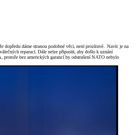
že dopředu dáme stranou podobné věci, není prozíravé. Navíc je na
ečných reparací. Dále nelze připustit, aby došlo k uznání
i USA, protože bez amerických garancí by odstrašení NATO nebylo