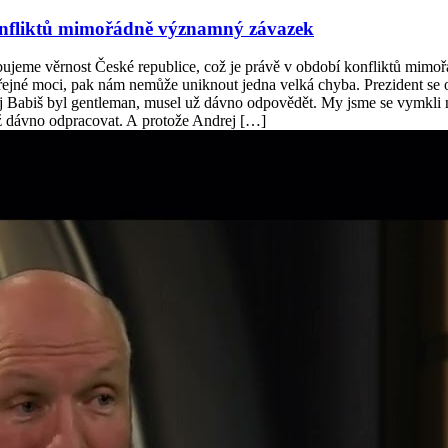
 konfliktů mimořádně významný závazek
bujeme věrnost České republice, což je právě v období konfliktů mim
řejné moci, pak nám nemůže uniknout jedna velká chyba. Prezident se ob
j Babiš byl gentleman, musel už dávno odpovědět. My jsme se vymkli n
 už dávno odpracovat. A protože Andrej […]