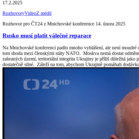
17.2.2025
Rozhovory
Video
Z médií
Rozhovor pro ČT24 z Mnichovské konference 14. února 2025
Rusko musí platit válečné reparace
Na Mnichovské konferenci padlo mnoho vyhlášení, ale není moudré dá
tom shoda mezi členskými státy NATO. Moskva nemá dostat odměnu za 
zabraných území, teritoriální integrita Ukrajiny je příliš důležitá j
dostatečně silné. Záleží na tom, abychom Ukrajině pomáhali dodávk