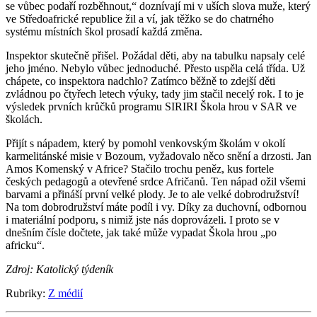
se vůbec podaří rozběhnout,“ doznívají mi v uších slova muže, který
ve Středoafrické republice žil a ví, jak těžko se do chatrného
systému místních škol prosadí každá změna.
Inspektor skutečně přišel. Požádal děti, aby na tabulku napsaly celé
jeho jméno. Nebylo vůbec jednoduché. Přesto uspěla celá třída. Už
chápete, co inspektora nadchlo? Zatímco běžně to zdejší děti
zvládnou po čtyřech letech výuky, tady jim stačil necelý rok. I to je
výsledek prvních krůčků programu SIRIRI Škola hrou v SAR ve
školách.
Přijít s nápadem, který by pomohl venkovským školám v okolí
karmelitánské misie v Bozoum, vyžadovalo něco snění a drzosti. Jan
Amos Komenský v Africe? Stačilo trochu peněz, kus fortele
českých pedagogů a otevřené srdce Afričanů. Ten nápad ožil všemi
barvami a přináší první velké plody. Je to ale velké dobrodružství!
Na tom dobrodružství máte podíl i vy. Díky za duchovní, odbornou
i materiální podporu, s nimiž jste nás doprovázeli. I proto se v
dnešním čísle dočtete, jak také může vypadat Škola hrou „po
africku“.
Zdroj: Katolický týdeník
Rubriky:
Z médií