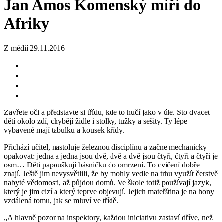
Jan Amos Komenský míří do
Afriky
Z médií
|
29.11.2016
Zavřete oči a představte si třídu, kde to hučí jako v úle. Sto dvacet
dětí okolo zdí, chybějí židle i stolky, tužky a sešity. Ty lépe
vybavené mají tabulku a kousek křídy.
Přichází učitel, nastoluje železnou disciplínu a začne mechanicky
opakovat: jedna a jedna jsou dvě, dvě a dvě jsou čtyři, čtyři a čtyři je
osm… Děti papouškují básničku do omrzení. To cvičení dobře
znají. Ještě jim nevysvětlili, že by mohly vedle na trhu využít čerstvě
nabyté vědomosti, až půjdou domů. Ve škole totiž používají jazyk,
který je jim cizí a který teprve objevují. Jejich mateřština je na hony
vzdálená tomu, jak se mluví ve třídě.
„A hlavně pozor na inspektory, každou iniciativu zastaví dříve, než