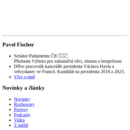
Z
Pavel Fischer
Senátor Parlamentu ČR 🇨🇿
Předseda Výboru pro zahraniční věci, obranu a bezpečnost
Dříve pracovník kanceláře prezidenta Václava Havla a
velvyslanec ve Francii. Kandidát na prezidenta 2018 a 2023.
Více o mně
Novinky a články
Novinky
Rozhovory
Projevy
Podcasty
Videa
Z médií