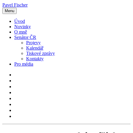
Pavel Fischer
Menu
Úvod
Novinky
O mně
Senátor ČR
Projevy
Kalendář
Tiskové zprávy
Kontakty
Pro média