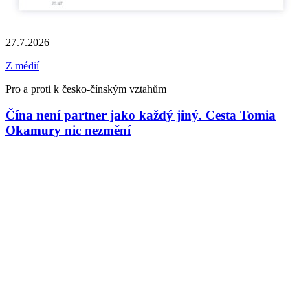
27.7.2026
Z médií
Pro a proti k česko-čínským vztahům
Čína není partner jako každý jiný. Cesta Tomia
Okamury nic nezmění
1
Z