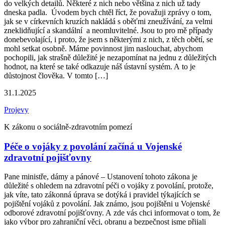
do velkých detailů. Některé z nich nebo většina z nich už tady
dneska padla. Úvodem bych chtěl říct, že považuji zprávy o tom,
jak se v církevních kruzích nakládá s oběťmi zneužívání, za velmi
zneklidňující a skandální a neomluvitelné. Jsou to pro mě případy
donebevolající, i proto, že jsem s některými z nich, z těch obětí, se
mohl setkat osobně. Máme povinnost jim naslouchat, abychom
pochopili, jak strašně důležité je nezapomínat na jednu z důležitých
hodnot, na které se také odkazuje náš ústavní systém. A to je
důstojnost člověka. V tomto […]
31.1.2025
Projevy
K zákonu o sociálně-zdravotním pomezí
Péče o vojáky z povolání začíná u Vojenské
zdravotní pojišťovny
Pane ministře, dámy a pánové – Ustanovení tohoto zákona je
důležité s ohledem na zdravotní péči o vojáky z povolání, protože,
jak víte, tato zákonná úprava se dotýká i pravidel týkajících se
pojištění vojáků z povolání. Jak známo, jsou pojištěni u Vojenské
odborové zdravotní pojišťovny. A zde vás chci informovat o tom, že
jako výbor pro zahraniční věci, obranu a bezpečnost jsme přijali