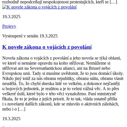
rozhodně nepodceňují nespokojenost protestujících, kteří se […]
19.3.2025
Projevy
Vystoupení v senátu 19.3.2025
K novele zákona o vojácích z povolání
Novela zákona o vojácích z povolání a jeho novela se týká oblasti,
ve které si nemáme opravdu na koho stěžovat. Nemůžeme si
stěžovat ani na Severoatlantickou alianci, ani na Brusel nebo
Evropskou unii. Tady si musíme uvědomit, že to jsou domácí úkoly.
Nikdo jiný totiž za nás obranu republiky, obranu státu, obranu vlasti
neudělá. To, že chybí dneska lidé ve velkém, a dokonce nejčastěji
u bojových jednotek, je realitou a je to velmi vážná věc. A to přes
veškeré úsilí, které bylo v této věci vynaloženo. Paní ministryně
říkala, že to je jedna z jejích priorit. Je to tak, vláda ostatně přišla
i s novelami dalších zákonů, kde se mluvilo o aktivních zálohách,
nebo i o […]
19.3.2025