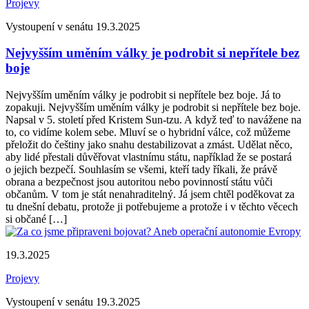
Projevy
Vystoupení v senátu 19.3.2025
Nejvyšším uměním války je podrobit si nepřítele bez
boje
Nejvyšším uměním války je podrobit si nepřítele bez boje. Já to
zopakuji. Nejvyšším uměním války je podrobit si nepřítele bez boje.
Napsal v 5. století před Kristem Sun-tzu. A když teď to navážene na
to, co vidíme kolem sebe. Mluví se o hybridní válce, což můžeme
přeložit do češtiny jako snahu destabilizovat a zmást. Udělat něco,
aby lidé přestali důvěřovat vlastnímu státu, například že se postará
o jejich bezpečí. Souhlasím se všemi, kteří tady říkali, že právě
obrana a bezpečnost jsou autoritou nebo povinností státu vůči
občanům. V tom je stát nenahraditelný. Já jsem chtěl poděkovat za
tu dnešní debatu, protože ji potřebujeme a protože i v těchto věcech
si občané […]
19.3.2025
Projevy
Vystoupení v senátu 19.3.2025