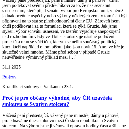
Vážený pane předsedající, pane ministře, dámy a pánové. Chtěl
jsem poděkovat svému předřečníkovi za to, že nás seznámil
s usnesením, které přijal senátní výbor pro Evropskou unii, v němž
jednak oceňuje úspěchy nebo výkony některých zemí v tom úsilí být
připraveni na to stát se plnohodnotnými členy EU. Zároveň jsem
chtěl poděkovat i za tu formulaci která se týká Gruzie. Jak jsme
slyšeli, výbor schválil usnesení, ve kterém vyjadřuje znepokojení
nad rozhodnutím vlády ve Tbilisi a odsuzuje násilné potlačení
protestů a represe vůči těm, kterým se nelíbí současný politický
kurz, kteří například o tom píšou, jako jsou novináři. Ano, ve hře je
skutečně velmi mnoho. Máme před sebou v případě Gruzie
neuvěřitelně výmluvný příklad mezi […]
31.1.2025
Projevy
K ratifikaci smlouvy s Vatikánem 23.1.
Proč je pro občany výhodné, aby ČR uzavřela
smlouvu se Svatým stolcem?
Vážená paní předsedající, vážený pane ministře, dámy a pánové,
projednáváme dnes smlouvu mezi Českou republikou a Svatým
stolcem. Na výboru jsme jí věnovali opravdu hodiny času a šli jsme