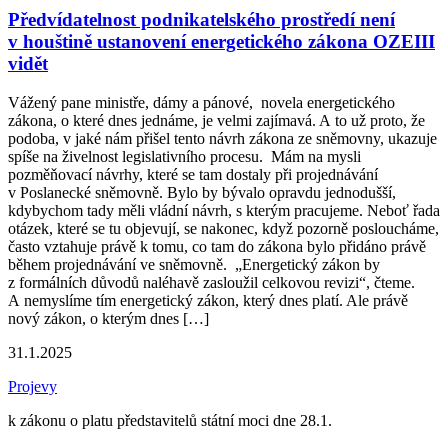
Předvídatelnost podnikatelského prostředí není
v houštině ustanovení energetického zákona OZEIII
vidět
Vážený pane ministře, dámy a pánové, novela energetického
zákona, o které dnes jednáme, je velmi zajímavá. A to už proto, že
podoba, v jaké nám přišel tento návrh zákona ze sněmovny, ukazuje
spíše na živelnost legislativního procesu. Mám na mysli
pozměňovací návrhy, které se tam dostaly při projednávání
v Poslanecké sněmovně. Bylo by bývalo opravdu jednodušší,
kdybychom tady měli vládní návrh, s kterým pracujeme. Neboť řada
otázek, které se tu objevují, se nakonec, když pozorně posloucháme,
často vztahuje právě k tomu, co tam do zákona bylo přidáno právě
během projednávání ve sněmovně. „Energetický zákon by
z formálních důvodů naléhavě zasloužil celkovou revizi“, čteme.
A nemyslíme tím energetický zákon, který dnes platí. Ale právě
nový zákon, o kterým dnes […]
31.1.2025
Projevy
k zákonu o platu představitelů státní moci dne 28.1.