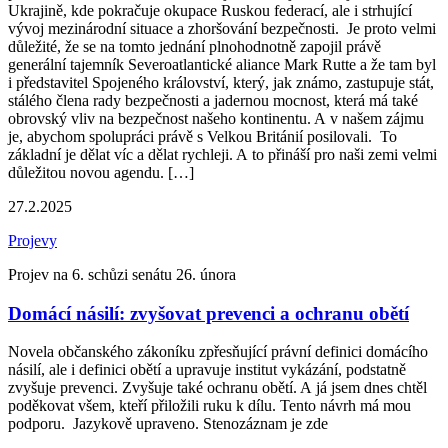
Ukrajině, kde pokračuje okupace Ruskou federací, ale i strhující
vývoj mezinárodní situace a zhoršování bezpečnosti. Je proto velmi
důležité, že se na tomto jednání plnohodnotně zapojil právě
generální tajemník Severoatlantické aliance Mark Rutte a že tam byl
i představitel Spojeného království, který, jak známo, zastupuje stát,
stálého člena rady bezpečnosti a jadernou mocnost, která má také
obrovský vliv na bezpečnost našeho kontinentu. A v našem zájmu
je, abychom spolupráci právě s Velkou Británií posilovali. To
základní je dělat víc a dělat rychleji. A to přináší pro naši zemi velmi
důležitou novou agendu. […]
27.2.2025
Projevy
Projev na 6. schůzi senátu 26. února
Domácí násilí: zvyšovat prevenci a ochranu obětí
Novela občanského zákoníku zpřesňující právní definici domácího
násilí, ale i definici obětí a upravuje institut vykázání, podstatně
zvyšuje prevenci. Zvyšuje také ochranu obětí. A já jsem dnes chtěl
poděkovat všem, kteří přiložili ruku k dílu. Tento návrh má mou
podporu. Jazykově upraveno. Stenozáznam je zde