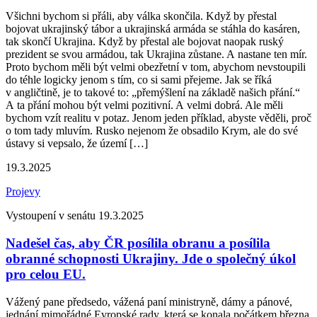
Všichni bychom si přáli, aby válka skončila. Když by přestal
bojovat ukrajinský tábor a ukrajinská armáda se stáhla do kasáren,
tak skončí Ukrajina. Když by přestal ale bojovat naopak ruský
prezident se svou armádou, tak Ukrajina zůstane. A nastane ten mír.
Proto bychom měli být velmi obezřetní v tom, abychom nevstoupili
do téhle logicky jenom s tím, co si sami přejeme. Jak se říká
v angličtině, je to takové to: „přemýšlení na základě našich přání.“
A ta přání mohou být velmi pozitivní. A velmi dobrá. Ale měli
bychom vzít realitu v potaz. Jenom jeden příklad, abyste věděli, proč
o tom tady mluvím. Rusko nejenom že obsadilo Krym, ale do své
ústavy si vepsalo, že území […]
19.3.2025
Projevy
Vystoupení v senátu 19.3.2025
Nadešel čas, aby ČR posílila obranu a posílila
obranné schopnosti Ukrajiny. Jde o společný úkol
pro celou EU.
Vážený pane předsedo, vážená paní ministryně, dámy a pánové,
jednání mimořádné Evropské rady, která se konala počátkem března