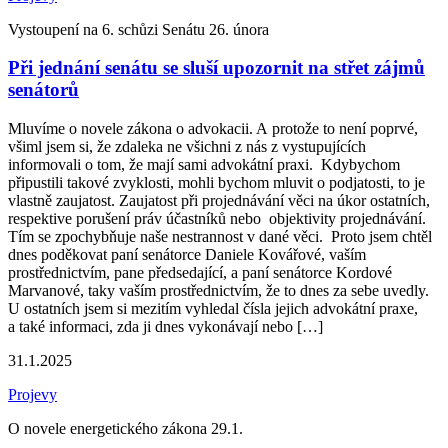
Vystoupení na 6. schůzi Senátu 26. února
Při jednání senátu se sluší upozornit na střet zájmů
senátorů
Mluvíme o novele zákona o advokacii. A protože to není poprvé,
všiml jsem si, že zdaleka ne všichni z nás z vystupujících
informovali o tom, že mají sami advokátní praxi. Kdybychom
připustili takové zvyklosti, mohli bychom mluvit o podjatosti, to je
vlastně zaujatost. Zaujatost při projednávání věci na úkor ostatních,
respektive porušení práv účastníků nebo objektivity projednávání.
Tím se zpochybňuje naše nestrannost v dané věci. Proto jsem chtěl
dnes poděkovat paní senátorce Daniele Kovářové, vaším
prostřednictvím, pane předsedající, a paní senátorce Kordové
Marvanové, taky vaším prostřednictvím, že to dnes za sebe uvedly.
U ostatních jsem si mezitím vyhledal čísla jejich advokátní praxe,
a také informaci, zda ji dnes vykonávají nebo […]
31.1.2025
Projevy
O novele energetického zákona 29.1.