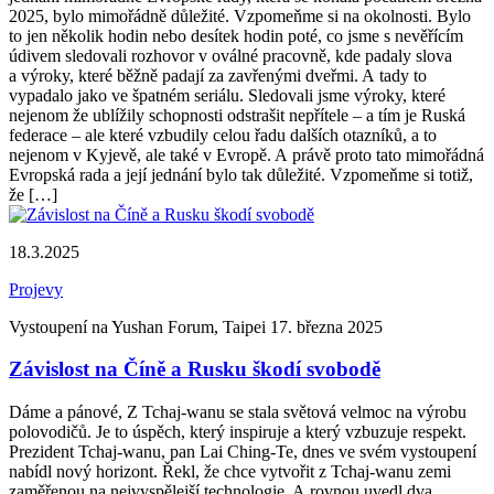
2025, bylo mimořádně důležité. Vzpomeňme si na okolnosti. Bylo
to jen několik hodin nebo desítek hodin poté, co jsme s nevěřícím
údivem sledovali rozhovor v oválné pracovně, kde padaly slova
a výroky, které běžně padají za zavřenými dveřmi. A tady to
vypadalo jako ve špatném seriálu. Sledovali jsme výroky, které
nejenom že ublížily schopnosti odstrašit nepřítele – a tím je Ruská
federace – ale které vzbudily celou řadu dalších otazníků, a to
nejenom v Kyjevě, ale také v Evropě. A právě proto tato mimořádná
Evropská rada a její jednání bylo tak důležité. Vzpomeňme si totiž,
že […]
18.3.2025
Projevy
Vystoupení na Yushan Forum, Taipei 17. března 2025
Závislost na Číně a Rusku škodí svobodě
Dáme a pánové, Z Tchaj-wanu se stala světová velmoc na výrobu
polovodičů. Je to úspěch, který inspiruje a který vzbuzuje respekt.
Prezident Tchaj-wanu, pan Lai Ching-Te, dnes ve svém vystoupení
nabídl nový horizont. Řekl, že chce vytvořit z Tchaj-wanu zemi
zaměřenou na nejvyspělejší technologie. A rovnou uvedl dva