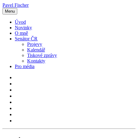
Pavel Fischer
Menu
Úvod
Novinky
O mně
Senátor ČR
Projevy
Kalendář
Tiskové zprávy
Kontakty
Pro média