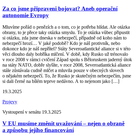
Za co jsme připraveni bojovat? Aneb operační
autonomie Evropy
Mluvíme pořád o penězích a o tom, co je potřeba hlídat. Ale otázka
obrany, to je přece taky otázka smyslu. To je otázka vůbec připustit
si otázku, zda jsme dneska v nebezpečí, případně od koho nám to
nebezpečí hrozí… V jaké podobě? Kdo je náš protivník, nebo
dokonce kdo je náš nepřítel? Státy Severoatlantické aliance si v této
věci dlouho daly bobříka mlčení. V době, kdy Rusko už trénovalo
v roce 2008 v rámci cvičení Západ spolu s Běloruskem jaderný útok
na státy NATO, dobře slyšíte, v roce 2008, Severoatlantická aliance
stále zůstávala cudně mlčet a mluvila pouze v obecných slovech
o nějakém nebezpečí. To, že Rusko je skutečným nebezpečím, jsme
si dali černé na bílém teprve nedávno. A to nejenom jako […]
19.3.2025
Projevy
Vystoupení v senátu 19.3.2025
V EU musíme změnit uvažování – nejen o obraně
a způsobu jejího financování