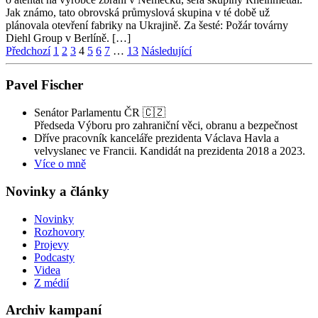
Jak známo, tato obrovská průmyslová skupina v té době už
plánovala otevření fabriky na Ukrajině. Za šesté: Požár továrny
Diehl Group v Berlíně. […]
Stránkování
Předchozí
1
2
3
4
5
6
7
…
13
Následující
příspěvků
Pavel Fischer
Senátor Parlamentu ČR 🇨🇿
Předseda Výboru pro zahraniční věci, obranu a bezpečnost
Dříve pracovník kanceláře prezidenta Václava Havla a
velvyslanec ve Francii. Kandidát na prezidenta 2018 a 2023.
Více o mně
Novinky a články
Novinky
Rozhovory
Projevy
Podcasty
Videa
Z médií
Archiv kampaní