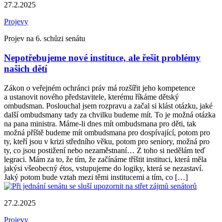
27.2.2025
Projevy
Projev na 6. schůzi senátu
Nepotřebujeme nové instituce, ale řešit problémy
našich dětí
Zákon o veřejném ochránci práv má rozšířit jeho kompetence
a ustanovit nového představitele, kterému říkáme dětský
ombudsman. Poslouchal jsem rozpravu a začal si klást otázku, jaké
další ombudsmany tady za chvilku budeme mít. To je možná otázka
na pana ministra. Máme-li dnes mít ombudsmana pro děti, tak
možná příště budeme mít ombudsmana pro dospívající, potom pro
ty, kteří jsou v krizi středního věku, potom pro seniory, možná pro
ty, co jsou postižení nebo nezaměstnaní… Z toho si nedělám teď
legraci. Mám za to, že tím, že začínáme tříštit instituci, která měla
jakýsi všeobecný étos, vstupujeme do logiky, která se nezastaví.
Jaký potom bude vztah mezi těmi institucemi a tím, co […]
27.2.2025
Projevy