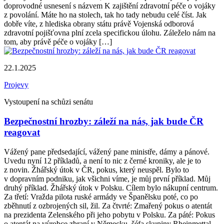
doprovodné usnesení s názvem K zajištění zdravotní péče o vojáky
z povolání. Máte ho na stolech, tak ho tady nebudu celé číst. Jak
dobře víte, z hlediska obrany státu právě Vojenská odborová
zdravotní pojišťovna plní zcela specifickou úlohu. Záleželo nám na
tom, aby právě péče o vojáky […]
22.1.2025
Projevy
Vystoupení na schůzi senátu
Bezpečnostní hrozby: záleží na nás, jak bude ČR
reagovat
Vážený pane předsedající, vážený pane ministře, dámy a pánové.
Uvedu nyní 12 příkladů, a není to nic z černé kroniky, ale je to
z novin. Žhářský útok v ČR, pokus, který neuspěl. Bylo to
v dopravním podniku, jak všichni víme, je můj první příklad. Můj
druhý příklad. Žhářský útok v Polsku. Cílem bylo nákupní centrum.
Za třetí: Vražda pilota ruské armády ve Španělsku poté, co po
zběhnutí z ozbrojených sil, žil. Za čtvrté: Zmařený pokus o atentát
na prezidenta Zelenského při jeho pobytu v Polsku. Za páté: Pokus
o atentát na výrobce zbraní v Německu, šéfa skupiny Rheinmettal.