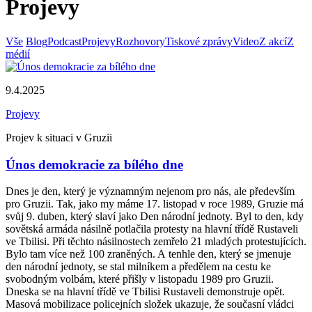
Projevy
Vše
Blog
Podcast
Projevy
Rozhovory
Tiskové zprávy
Video
Z akcí
Z
médií
9.4.2025
Projevy
Projev k situaci v Gruzii
Únos demokracie za bílého dne
Dnes je den, který je významným nejenom pro nás, ale především
pro Gruzii. Tak, jako my máme 17. listopad v roce 1989, Gruzie má
svůj 9. duben, který slaví jako Den národní jednoty. Byl to den, kdy
sovětská armáda násilně potlačila protesty na hlavní třídě Rustaveli
ve Tbilisi. Při těchto násilnostech zemřelo 21 mladých protestujících.
Bylo tam více než 100 zraněných. A tenhle den, který se jmenuje
den národní jednoty, se stal milníkem a předělem na cestu ke
svobodným volbám, které přišly v listopadu 1989 pro Gruzii.
Dneska se na hlavní třídě ve Tbilisi Rustaveli demonstruje opět.
Masová mobilizace policejních složek ukazuje, že současní vládci