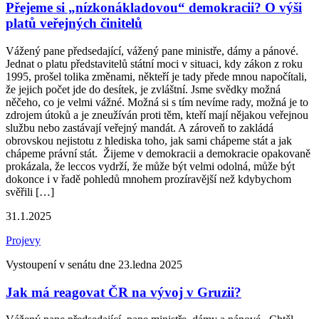
Přejeme si „nízkonákladovou“ demokracii? O výši
platů veřejných činitelů
Vážený pane předsedající, vážený pane ministře, dámy a pánové.
Jednat o platu představitelů státní moci v situaci, kdy zákon z roku
1995, prošel tolika změnami, někteří je tady přede mnou napočítali,
že jejich počet jde do desítek, je zvláštní. Jsme svědky možná
něčeho, co je velmi vážné. Možná si s tím nevíme rady, možná je to
zdrojem útoků a je zneužíván proti těm, kteří mají nějakou veřejnou
službu nebo zastávají veřejný mandát. A zároveň to zakládá
obrovskou nejistotu z hlediska toho, jak sami chápeme stát a jak
chápeme právní stát. Žijeme v demokracii a demokracie opakovaně
prokázala, že leccos vydrží, že může být velmi odolná, může být
dokonce i v řadě pohledů mnohem prozíravější než kdybychom
svěřili […]
31.1.2025
Projevy
Vystoupení v senátu dne 23.ledna 2025
Jak má reagovat ČR na vývoj v Gruzii?