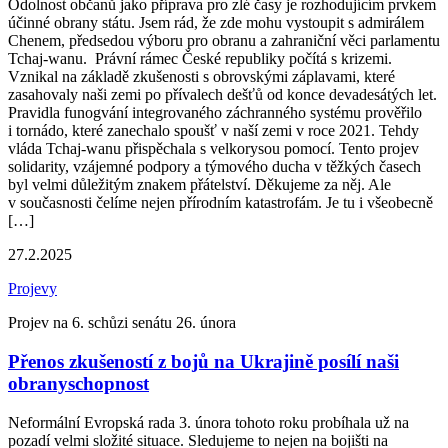
Odolnost občanů jako příprava pro zlé časy je rozhodujícím prvkem
účinné obrany státu. Jsem rád, že zde mohu vystoupit s admirálem
Chenem, předsedou výboru pro obranu a zahraniční věci parlamentu
Tchaj-wanu. Právní rámec České republiky počítá s krizemi.
Vznikal na základě zkušenosti s obrovskými záplavami, které
zasahovaly naši zemi po přívalech dešťů od konce devadesátých let.
Pravidla funogvání integrovaného záchranného systému prověřilo
i tornádo, které zanechalo spoušť v naší zemi v roce 2021. Tehdy
vláda Tchaj-wanu přispěchala s velkorysou pomocí. Tento projev
solidarity, vzájemné podpory a týmového ducha v těžkých časech
byl velmi důležitým znakem přátelství. Děkujeme za něj. Ale
v současnosti čelíme nejen přírodním katastrofám. Je tu i všeobecně
[…]
27.2.2025
Projevy
Projev na 6. schůzi senátu 26. února
Přenos zkušeností z bojů na Ukrajině posílí naši
obranyschopnost
Neformální Evropská rada 3. února tohoto roku probíhala už na
pozadí velmi složité situace. Sledujeme to nejen na bojišti na