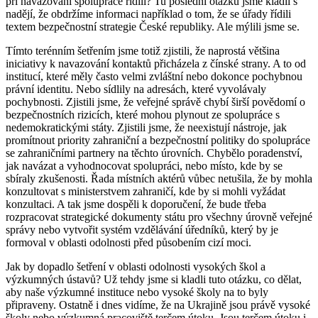
při navazování spolupráce řídili? Tu poslední otázku jsme kladli s
nadějí, že obdržíme informaci například o tom, že se úřady řídili
textem bezpečnostní strategie České republiky. Ale mýlili jsme se.
Tímto terénním šetřením jsme totiž zjistili, že naprostá většina
iniciativy k navazování kontaktů přicházela z čínské strany. A to od
institucí, které měly často velmi zvláštní nebo dokonce pochybnou
právní identitu. Nebo sídlily na adresách, které vyvolávaly
pochybnosti. Zjistili jsme, že veřejné správě chybí širší povědomí o
bezpečnostních rizicích, které mohou plynout ze spolupráce s
nedemokratickými státy. Zjistili jsme, že neexistují nástroje, jak
promítnout priority zahraniční a bezpečnostní politiky do spolupráce
se zahraničními partnery na těchto úrovních. Chybělo poradenství,
jak navázat a vyhodnocovat spolupráci, nebo místo, kde by se
sbíraly zkušenosti. Řada místních aktérů vůbec netušila, že by mohla
konzultovat s ministerstvem zahraničí, kde by si mohli vyžádat
konzultaci. A tak jsme dospěli k doporučení, že bude třeba
rozpracovat strategické dokumenty státu pro všechny úrovně veřejné
správy nebo vytvořit systém vzdělávání úředníků, který by je
formoval v oblasti odolnosti před působením cizí moci.
Jak by dopadlo šetření v oblasti odolnosti vysokých škol a
výzkumných ústavů? Už tehdy jsme si kladli tuto otázku, co dělat,
aby naše výzkumné instituce nebo vysoké školy na to byly
připraveny. Ostatně i dnes vidíme, že na Ukrajině jsou právě vysoké
školy nebo výzkumná pracoviště terčem útoku. Jsou terčem útoku i