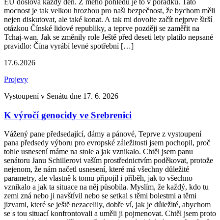
EU doslova každý den. Z mého pohledu je to v pořádku. Tato
mocnost je tak velkou hrozbou pro naši bezpečnost, že bychom měli
nejen diskutovat, ale také konat. A tak mi dovolte začít nejprve širší
otázkou Čínské lidové republiky, a teprve později se zaměřit na
Tchaj-wan. Jak se změnily role Ještě před deseti lety platilo nepsané
pravidlo: Čína vyrábí levné spotřební […]
17.6.2026
Projevy
Vystoupení v Senátu dne 17. 6. 2026
K výročí genocidy ve Srebrenici
Vážený pane předsedající, dámy a pánové, Teprve z vystoupení
pana předsedy výboru pro evropské záležitosti jsem pochopil, proč
tohle usnesení máme na stole a jak vznikalo. Chtěl jsem panu
senátoru Janu Schillerovi vaším prostřednictvím poděkovat, protože
nejenom, že nám načetl usnesení, které má všechny důležité
parametry, ale vlastně k tomu připojil i příběh, jak to všechno
vznikalo a jak ta situace na něj působila. Myslím, že každý, kdo tu
zemi zná nebo ji navštívil nebo se setkal s těmi bolestmi a těmi
jizvami, které se ještě nezacelily, dobře ví, jak je důležité, abychom
se s tou situací konfrontovali a uměli ji pojmenovat. Chtěl jsem proto