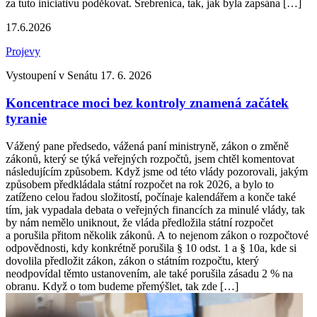
za tuto iniciativu poděkovat. Srebrenica, tak, jak byla zapsána […]
17.6.2026
Projevy
Vystoupení v Senátu 17. 6. 2026
Koncentrace moci bez kontroly znamená začátek
tyranie
Vážený pane předsedo, vážená paní ministryně, zákon o změně
zákonů, který se týká veřejných rozpočtů, jsem chtěl komentovat
následujícím způsobem. Když jsme od této vlády pozorovali, jakým
způsobem předkládala státní rozpočet na rok 2026, a bylo to
zatíženo celou řadou složitostí, počínaje kalendářem a konče také
tím, jak vypadala debata o veřejných financích za minulé vlády, tak
by nám nemělo uniknout, že vláda předložila státní rozpočet
a porušila přitom několik zákonů. A to nejenom zákon o rozpočtové
odpovědnosti, kdy konkrétně porušila § 10 odst. 1 a § 10a, kde si
dovolila předložit zákon, zákon o státním rozpočtu, který
neodpovídal těmto ustanovením, ale také porušila zásadu 2 % na
obranu. Když o tom budeme přemýšlet, tak zde […]