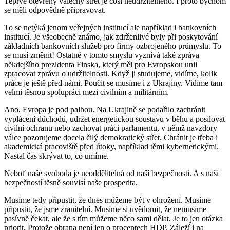
Teprve otevřený válečný střet je cosi neudržitelného. I proto bychom
se měli odpovědně připravovat.
To se netýká jenom veřejných institucí ale například i bankovních
institucí. Je všeobecně známo, jak zdrženlivé byly při poskytování
základních bankovních služeb pro firmy ozbrojeného průmyslu. To
se musí změnit! Ostatně v tomto smyslu vyznívá také zpráva
někdejšího prezidenta Finska, který měl pro Evropskou unii
zpracovat zprávu o udržitelnosti. Když ji studujeme, vidíme, kolik
práce je ještě před námi. Poučit se musíme i z Ukrajiny. Vidíme tam
velmi těsnou spolupráci mezi civilním a militárním.
Ano, Evropa je pod palbou. Na Ukrajině se podařilo zachránit
vyplácení důchodů, udržet energetickou soustavu v běhu a posilovat
civilní ochranu nebo zachovat práci parlamentu, v němž navzdory
válce pozorujeme docela čilý demokratický střet. Chránit je třeba i
akademická pracoviště před útoky, například těmi kybernetickými.
Nastal čas skrývat to, co umíme.
Neboť naše svoboda je neoddělitelná od naší bezpečnosti. A s naší
bezpečností těsně souvisí naše prosperita.
Musíme tedy připustit, že dnes můžeme být v ohrožení. Musíme
připustit, že jsme zranitelní. Musíme si uvědomit, že nemusíme
pasívně čekat, ale že s tím můžeme něco sami dělat. Je to jen otázka
priorit. Protože obrana není jen o procentech HDP. Záleží i na