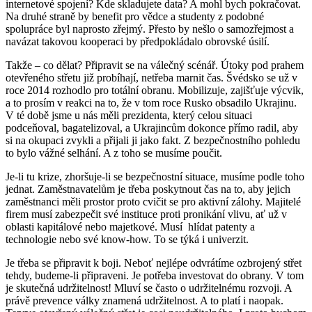
internetové spojení? Kde skladujete data? A mohl bych pokračovat.
Na druhé straně by benefit pro vědce a studenty z podobné
spolupráce byl naprosto zřejmý. Přesto by nešlo o samozřejmost a
navázat takovou kooperaci by předpokládalo obrovské úsilí.
Takže – co dělat? Připravit se na válečný scénář. Útoky pod prahem
otevřeného střetu již probíhají, netřeba marnit čas. Švédsko se už v
roce 2014 rozhodlo pro totální obranu. Mobilizuje, zajišťuje výcvik,
a to prosím v reakci na to, že v tom roce Rusko obsadilo Ukrajinu.
V té době jsme u nás měli prezidenta, který celou situaci
podceňoval, bagatelizoval, a Ukrajincům dokonce přímo radil, aby
si na okupaci zvykli a přijali ji jako fakt. Z bezpečnostního pohledu
to bylo vážné selhání. A z toho se musíme poučit.
Je-li tu krize, zhoršuje-li se bezpečnostní situace, musíme podle toho
jednat. Zaměstnavatelům je třeba poskytnout čas na to, aby jejich
zaměstnanci měli prostor proto cvičit se pro aktivní zálohy. Majitelé
firem musí zabezpečit své instituce proti pronikání vlivu, ať už v
oblasti kapitálové nebo majetkové. Musí
hlídat patenty a
technologie nebo své know-how. To se týká i univerzit.
Je třeba se připravit k boji. Neboť nejlépe odvrátíme ozbrojený střet
tehdy, budeme-li připraveni. Je potřeba investovat do obrany. V tom
je skutečná udržitelnost! Mluví se často o udržitelnému rozvoji. A
právě prevence války znamená udržitelnost. A to platí i naopak.