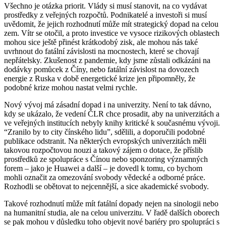
Všechno je otázka priorit. Vlády si musí stanovit, na co vydávat
prostředky z veřejných rozpočtů. Podnikatelé a investoři si musí
uvědomit, že jejich rozhodnutí může mít strategický dopad na celou
zem. Vítr se otočil, a proto investice ve vysoce rizikových oblastech
mohou sice ještě přinést krátkodobý zisk, ale mohou nás také
uvrhnout do fatální závislosti na mocnostech, které se chovají
nepřátelsky. Zkušenost z pandemie, kdy jsme zůstali odkázáni na
dodávky pomůcek z Číny, nebo fatální závislost na dovozech
energie z Ruska v době energetické krize jen připomněly, že
podobné krize mohou nastat velmi rychle.
Nový vývoj má zásadní dopad i na univerzity. Není to tak dávno,
kdy se ukázalo, že vedení ČLR chce prosadit, aby na univerzitách a
ve veřejných institucích nebyly knihy kritické k současnému vývoji.
“Zranilo by to city čínského lidu”, sdělili, a doporučili podobné
publikace odstranit. Na některých evropských univerzitách měli
takovou rozpočtovou nouzi a takový zájem o dotace, že příslib
prostředků ze spolupráce s Čínou nebo sponzoring významných
forem – jako je Huawei a další – je dovedl k tomu, co bychom
mohli označit za omezování svobody vědecké a odborné práce.
Rozhodli se obětovat to nejcennější, a sice akademické svobody.
Takové rozhodnutí může mít fatální dopady nejen na sinologii nebo
na humanitní studia, ale na celou univerzitu. V řadě dalších oborech
se pak mohou v důsledku toho objevit nové bariéry pro spolupráci s