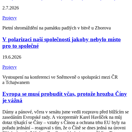
2.7.2026
Projevy
Pietní shromáždění na památku padlých v bitvě u Zborova
V polarizaci naší společnosti jakoby nebylo místo
pro to společné
19.6.2026
Projevy
Vystoupení na konferenci ve Sněmovně o spolupráci mezi ČR
a Tchajwanem
Evropa se musí probudit včas, protože hrozba Číny
je vážná
Dámy a pánové, včera v senátu jsme vedli rozpravu před blížícím se
zasedáním Evropské rady. A vicepremiér Karel Havlíček na můj
dotaz týkající se Číny – vztahy s Čínou a ochrana trhu EU byly na
pořadu jednání – reagoval s tím, že o Číně se dnes jedná na úrovni