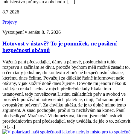
ministerstvo průmyslu a obchodu. […]
8.7.2026
Projevy
Vystoupení v senátu 8. 7. 2026
Hotovost v ústavě? To je pomníček, ne posílení
bezpečnosti občanů
Vážená paní předsedající, dámy a pánové, poslouchám tuhle
rozpravu a začínám se divit, protože bychom měli možná zasadit to,
o čem tady jednáme, do kontextu zhoršené bezpečnostní situace,
kterému dnes čelíme. Považuji za důležité řádně informovat naše
občany, v jak složité době dnes žijeme. Dovolte mi jenom několik
krátkých reakcí. Jedna z mých předřečnic tady říkala: toto
ustanovení, tedy novelizovat Listinu základních práv a svobod ve
prospěch používání hotovostních plateb je, cituji, “obranou před
evropským právem“. Za chvilku ukážu, že je to úplně mimo tento
argument. A snad pochopíte, proč si to nechávám na konec. Paní
předsedkyně Mračková Vildumetzová, kterou jsem chtěl oslovit
prostřednictvím paní předsedající, tady uváděla, že jde o to, zakotvit
to […]