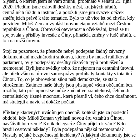
Slyšení, o kterém jsem se vám zmínil, probíhalo v senátu 25. října
2020. Předtím jsme oslovili desítky měst, krajských úřadů,
centrálních úřadu a institucí, a položili jsme jim svazek otázek
směřujících právě k této tematice. Bylo to už více let od chvíle, kdy
prezident Miloš Zeman vyhlásil novou etapu vztahů mezi Českou
republiku a Čínou. Obrovská otevřenost a očekávání, která se tu
spojovala s přísliby investic z Číny, přinášela změny v řadě úřadů, a
to i na nižší úrovni.
Stojí za pozornost, že přestože nebyl podepsán žádný závazný
dokument ani mezinárodní smlouva, kterou by musel ratifikovat
parlament, byly podepsány desítky různých typů prohlášení a
memorand. Byli jsme svědky toho, že nejenom na centrální úrovni,
ale především na úrovni samosprávy probíhaly kontakty s totalitní
Čínou. To, co je obrovskou silou naší demokracie, se stalo
ohrožením. Zatímco naše úřady jsou přístupné všem občanům bez
rozdílu, tato přístupnost se může změnit ve zranitelnost, čelíme-li
centralisticky řízené mocnosti, která přesně ví, čeho chce dosáhnout,
má strategii a navíc si dokáže počkat.
Příklady kladených uvádím jen obecně: kolikrát jste za poslední
období, kdy Miloš Zeman vyhlásil novou éru vztahů s Čínou,
navštívili tuto zemi? Kolik delegací z Číny přijelo k vám? Kdo
hradil cestovní náklady? Byla podepsána nějaká memoranda?
Nastaly nějaké bezpečnostní incidenty? A jakými dokumenty jste se