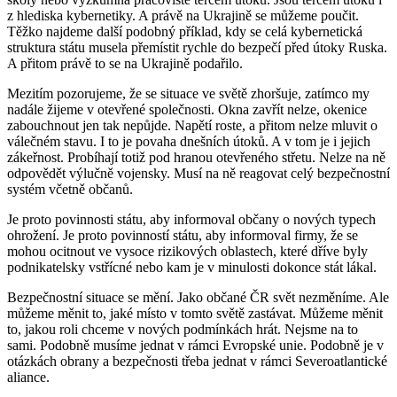
z hlediska kybernetiky. A právě na Ukrajině se můžeme poučit.
Těžko najdeme další podobný příklad, kdy se celá kybernetická
struktura státu musela přemístit rychle do bezpečí před útoky Ruska.
A přitom právě to se na Ukrajině podařilo.
Mezitím pozorujeme, že se situace ve světě zhoršuje, zatímco my
nadále žijeme v otevřené společnosti. Okna zavřít nelze, okenice
zabouchnout jen tak nepůjde. Napětí roste, a přitom nelze mluvit o
válečném stavu. I to je povaha dnešních útoků. A v tom je i jejich
zákeřnost. Probíhají totiž pod hranou otevřeného střetu. Nelze na ně
odpovědět výlučně vojensky. Musí na ně reagovat celý bezpečnostní
systém včetně občanů.
Je proto povinnosti státu, aby informoval občany o nových typech
ohrožení. Je proto povinností státu, aby informoval firmy, že se
mohou ocitnout ve vysoce rizikových oblastech, které dříve byly
podnikatelsky vstřícné nebo kam je v minulosti dokonce stát lákal.
Bezpečnostní situace se mění. Jako občané ČR svět nezměníme. Ale
můžeme měnit to, jaké místo v tomto světě zastávat. Můžeme měnit
to, jakou roli chceme v nových podmínkách hrát. Nejsme na to
sami. Podobně musíme jednat v rámci Evropské unie. Podobně je v
otázkách obrany a bezpečnosti třeba jednat v rámci Severoatlantické
aliance.