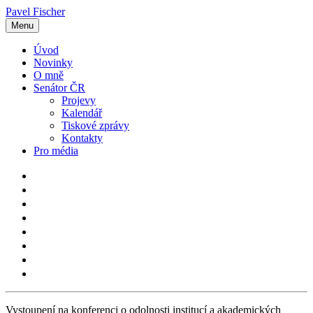
Pavel Fischer
Menu
Úvod
Novinky
O mně
Senátor ČR
Projevy
Kalendář
Tiskové zprávy
Kontakty
Pro média
Vystoupení na konferenci o odolnosti institucí a akademických