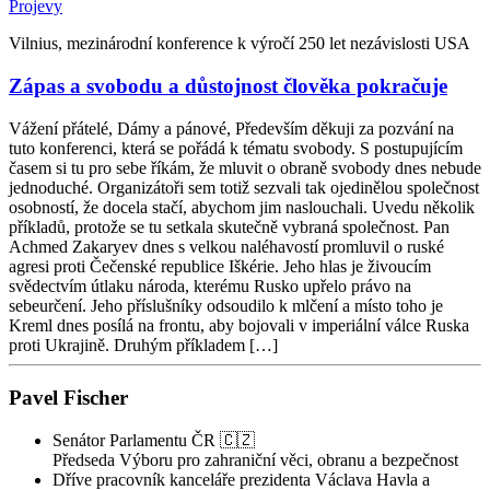
Projevy
Vilnius, mezinárodní konference k výročí 250 let nezávislosti USA
Zápas a svobodu a důstojnost člověka pokračuje
Vážení přátelé, Dámy a pánové, Především děkuji za pozvání na
tuto konferenci, která se pořádá k tématu svobody. S postupujícím
časem si tu pro sebe říkám, že mluvit o obraně svobody dnes nebude
jednoduché. Organizátoři sem totiž sezvali tak ojedinělou společnost
osobností, že docela stačí, abychom jim naslouchali. Uvedu několik
příkladů, protože se tu setkala skutečně vybraná společnost. Pan
Achmed Zakaryev dnes s velkou naléhavostí promluvil o ruské
agresi proti Čečenské republice Iškérie. Jeho hlas je živoucím
svědectvím útlaku národa, kterému Rusko upřelo právo na
sebeurčení. Jeho příslušníky odsoudilo k mlčení a místo toho je
Kreml dnes posílá na frontu, aby bojovali v imperiální válce Ruska
proti Ukrajině. Druhým příkladem […]
Pavel Fischer
Senátor Parlamentu ČR 🇨🇿
Předseda Výboru pro zahraniční věci, obranu a bezpečnost
Dříve pracovník kanceláře prezidenta Václava Havla a