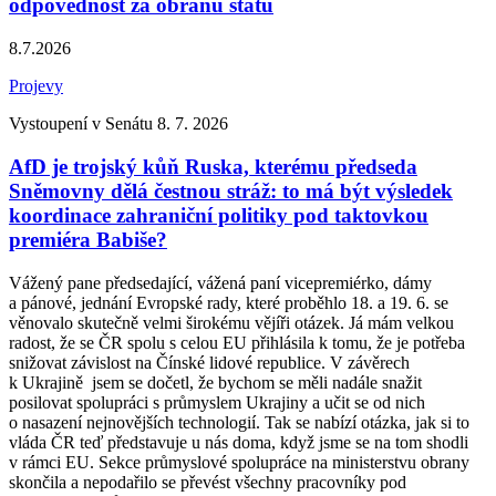
odpovědnost za obranu státu
8.7.2026
Projevy
Vystoupení v Senátu 8. 7. 2026
AfD je trojský kůň Ruska, kterému předseda
Sněmovny dělá čestnou stráž: to má být výsledek
koordinace zahraniční politiky pod taktovkou
premiéra Babiše?
Vážený pane předsedající, vážená paní vicepremiérko, dámy
a pánové, jednání Evropské rady, které proběhlo 18. a 19. 6. se
věnovalo skutečně velmi širokému vějíři otázek. Já mám velkou
radost, že se ČR spolu s celou EU přihlásila k tomu, že je potřeba
snižovat závislost na Čínské lidové republice. V závěrech
k Ukrajině jsem se dočetl, že bychom se měli nadále snažit
posilovat spolupráci s průmyslem Ukrajiny a učit se od nich
o nasazení nejnovějších technologií. Tak se nabízí otázka, jak si to
vláda ČR teď představuje u nás doma, když jsme se na tom shodli
v rámci EU. Sekce průmyslové spolupráce na ministerstvu obrany
skončila a nepodařilo se převést všechny pracovníky pod