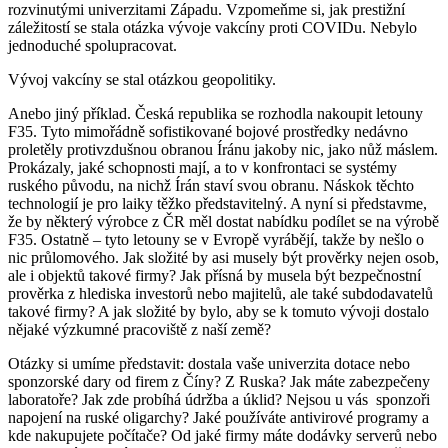
rozvinutými univerzitami Západu. Vzpomeňme si, jak prestižní
záležitostí se stala otázka vývoje vakcíny proti COVIDu. Nebylo
jednoduché spolupracovat.
Vývoj vakcíny se stal otázkou geopolitiky.
Anebo jiný příklad. Česká republika se rozhodla nakoupit letouny
F35. Tyto mimořádně sofistikované bojové prostředky nedávno
proletěly protivzdušnou obranou Íránu jakoby nic, jako nůž máslem.
Prokázaly, jaké schopnosti mají, a to v konfrontaci se systémy
ruského původu, na nichž Írán staví svou obranu. Náskok těchto
technologií je pro laiky těžko představitelný. A nyní si představme,
že by některý výrobce z ČR měl dostat nabídku podílet se na výrobě
F35. Ostatně – tyto letouny se v Evropě vyrábějí, takže by nešlo o
nic průlomového. Jak složité by asi musely být prověrky nejen osob,
ale i objektů takové firmy? Jak přísná by musela být bezpečnostní
prověrka z hlediska investorů nebo majitelů, ale také subdodavatelů
takové firmy? A jak složité by bylo, aby se k tomuto vývoji dostalo
nějaké výzkumné pracoviště z naší země?
Otázky si umíme představit: dostala vaše univerzita dotace nebo
sponzorské dary od firem z Číny? Z Ruska? Jak máte zabezpečeny
laboratoře? Jak zde probíhá údržba a úklid? Nejsou u vás
sponzoři
napojení na ruské oligarchy? Jaké používáte antivirové programy a
kde nakupujete počítače? Od jaké firmy máte dodávky serverů nebo