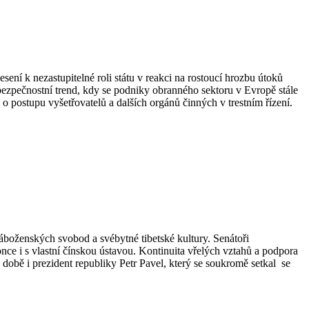
ení k nezastupitelné roli státu v reakci na rostoucí hrozbu útoků
bezpečnostní trend, kdy se podniky obranného sektoru v Evropě stále
 o postupu vyšetřovatelů a dalších orgánů činných v trestním řízení.
áboženských svobod a svébytné tibetské kultury. Senátoři
e i s vlastní čínskou ústavou. Kontinuita vřelých vztahů a podpora
 době i prezident republiky Petr Pavel, který se soukromě setkal se