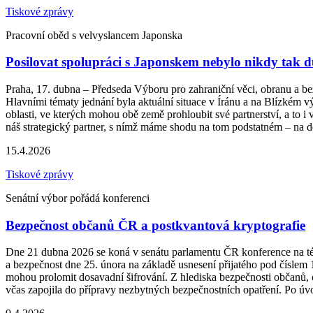
Tiskové zprávy
Pracovní oběd s velvyslancem Japonska
Posilovat spolupráci s Japonskem nebylo nikdy tak d
Praha, 17. dubna – Předseda Výboru pro zahraniční věci, obranu a 
Hlavními tématy jednání byla aktuální situace v Íránu a na Blízkém v
oblasti, ve kterých mohou obě země prohloubit své partnerství, a to 
náš strategický partner, s nímž máme shodu na tom podstatném – na d
15.4.2026
Tiskové zprávy
Senátní výbor pořádá konferenci
Bezpečnost občanů ČR a postkvantová kryptografie
Dne 21 dubna 2026 se koná v senátu parlamentu ČR konference na tém
a bezpečnost dne 25. února na základě usnesení přijatého pod číslem
mohou prolomit dosavadní šifrování. Z hlediska bezpečnosti občanů, 
včas zapojila do přípravy nezbytných bezpečnostních opatření. Po ú