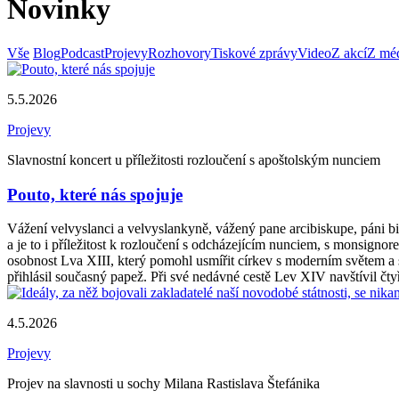
Novinky
Vše
Blog
Podcast
Projevy
Rozhovory
Tiskové zprávy
Video
Z akcí
Z méd
5.5.2026
Projevy
Slavnostní koncert u příležitosti rozloučení s apoštolským nunciem
Pouto, které nás spojuje
Vážení velvyslanci a velvyslankyně, vážený pane arcibiskupe, páni b
a je to i příležitost k rozloučení s odcházejícím nunciem, s monsig
osobnost Lva XIII, který pomohl usmířit církev s moderním světem a 
přihlásil současný papež. Při své nedávné cestě Lev XIV navštívil čty
4.5.2026
Projevy
Projev na slavnosti u sochy Milana Rastislava Štefánika