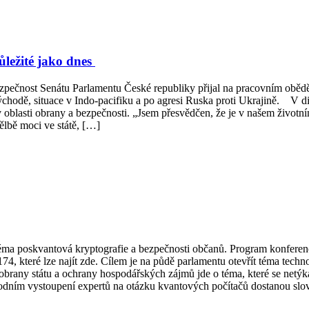
ůležité jako dnes
bezpečnost Senátu Parlamentu České republiky přijal na pracovním obě
ýchodě, situace v Indo-pacifiku a po agresi Ruska proti Ukrajině. V dis
i v oblasti obrany a bezpečnosti. „Jsem přesvědčen, že je v našem život
ělbě moci ve státě, […]
a poskvantová kryptografie a bezpečnosti občanů. Program konference 
 174, které lze najít zde. Cílem je na půdě parlamentu otevřít téma t
obrany státu a ochrany hospodářských zájmů jde o téma, které se netý
vodním vystoupení expertů na otázku kvantových počítačů dostanou slov