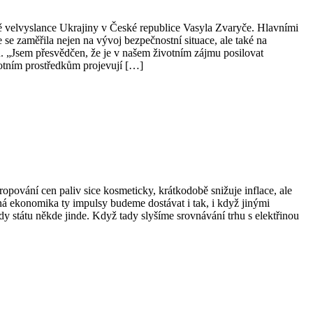
ě velvyslance Ukrajiny v České republice Vasyla Zvaryče. Hlavními
 se zaměřila nejen na vývoj bezpečnostní situace, ale také na
tů. „Jsem přesvědčen, že je v našem životním zájmu posilovat
pilotním prostředkům projevují […]
pování cen paliv sice kosmeticky, krátkodobě snižuje inflace, ale
ná ekonomika ty impulsy budeme dostávat i tak, i když jinými
dy státu někde jinde. Když tady slyšíme srovnávání trhu s elektřinou