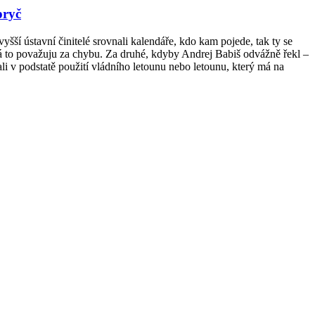
pryč
yšší ústavní činitelé srovnali kalendáře, kdo kam pojede, tak ty se
já to považuju za chybu. Za druhé, kdyby Andrej Babiš odvážně řekl –
ali v podstatě použití vládního letounu nebo letounu, který má na