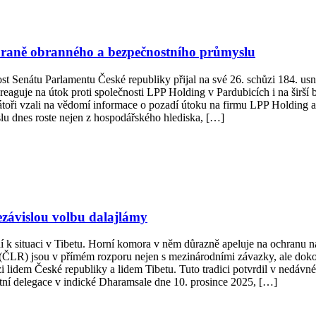
chraně obranného a bezpečnostního průmyslu
 Senátu Parlamentu České republiky přijal na své 26. schůzi 184. usnes
guje na útok proti společnosti LPP Holding v Pardubicích i na širší 
enátoři vzali na vědomí informace o pozadí útoku na firmu LPP Holding a
lu dnes roste nejen z hospodářského hlediska, […]
ezávislou volbu dalajlámy
ní k situaci v Tibetu. Horní komora v něm důrazně apeluje na ochranu n
ČLR) jsou v přímém rozporu nejen s mezinárodními závazky, ale dokonc
 lidem České republiky a lidem Tibetu. Tuto tradici potvrdil v nedávné
tní delegace v indické Dharamsale dne 10. prosince 2025, […]