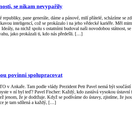
tnosti, se nikam nevypařily
republiky, pane generále, dáme a pánové, milí přátelé, scházíme se z
ikavou inteligencí, což se prokázalo i na jeho vědecké kariéře. Měl mi
. Ideály, na nichž spolu s ostatními budoval naši novodobou státnost, se
u, jako prokázali ti, kdo nás předešli. […]
jsou povinni spolupracovat
v Ankaře. Tam podle vlády Prezident Petr Pavel nemá být součástí ofi
ybyste v ní byl teď? Pavel Fischer: Každý, kdo zastává vysokou ústavní 
ež jenom, že je dodržuje. Když se podíváme do ústavy, zjistíme, že jso
ce je tam sdílená a každý, […]