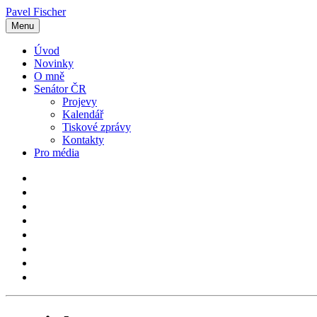
Pavel Fischer
Menu
Úvod
Novinky
O mně
Senátor ČR
Projevy
Kalendář
Tiskové zprávy
Kontakty
Pro média