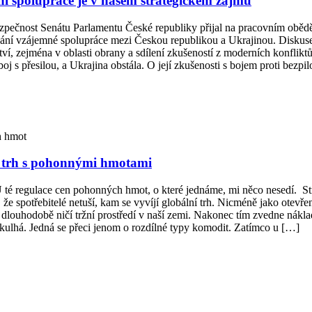
ání spolupráce je v našem strategickém zájmu
ezpečnost Senátu Parlamentu České republiky přijal na pracovním oběd
lování vzájemné spolupráce mezi Českou republikou a Ukrajinou. Diskuse
tví, zejména v oblasti obrany a sdílení zkušeností z moderních konflik
 boj s přesilou, a Ukrajina obstála. O její zkušenosti s bojem proti bez
h hmot
e trh s pohonnými hmotami
té regulace cen pohonných hmot, o které jednáme, mi něco nesedí. Stro
 spotřebitelé netuší, kam se vyvíjí globální trh. Nicméně jako otevře
, dlouhodobě ničí tržní prostředí v naší zemi. Nakonec tím zvedne nákla
 kulhá. Jedná se přeci jenom o rozdílné typy komodit. Zatímco u […]