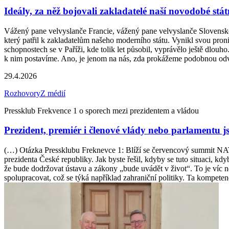
Ideály, za něž bojovali zakladatelé naší novodobé stá
Vážený pane velvyslanče Francie, vážený pane velvyslanče Slovenské 
který patřil k zakladatelům našeho moderního státu. Vynikl svou pron
schopnostech se v Paříži, kde tolik let působil, vyprávělo ještě dlouho
k nim postavíme. Ano, je jenom na nás, zda prokážeme podobnou odvah
29.4.2026
Rozhovory
Z médií
Pressklub Frekvence 1 o sporech mezi prezidentem a vládou
Prezident, premiér i členové vlády nebo parlamentu 
(…) Otázka Pressklubu Freknevce 1: Blíží se červencový summit NATO 
prezidenta České republiky. Jak byste řešil, kdyby se tuto situaci, kd
že bude dodržovat ústavu a zákony „bude uvádět v život“. To je víc n
spolupracovat, což se týká například zahraniční politiky. Ta kompeten