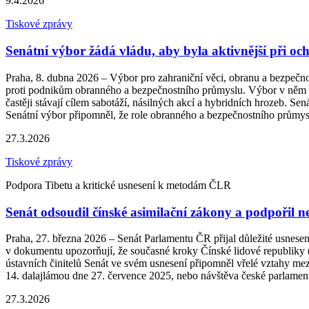
9.4.2026
Tiskové zprávy
Senátní výbor žádá vládu, aby byla aktivnější při o
Praha, 8. dubna 2026 – Výbor pro zahraniční věci, obranu a bezpečnost
proti podnikům obranného a bezpečnostního průmyslu. Výbor v něm rea
častěji stávají cílem sabotáží, násilných akcí a hybridních hrozeb. S
Senátní výbor připomněl, že role obranného a bezpečnostního průmys
27.3.2026
Tiskové zprávy
Podpora Tibetu a kritické usnesení k metodám ČLR
Senát odsoudil čínské asimilační zákony a podpořil n
Praha, 27. března 2026 – Senát Parlamentu ČR přijal důležité usnese
v dokumentu upozorňují, že současné kroky Čínské lidové republiky (
ústavních činitelů Senát ve svém usnesení připomněl vřelé vztahy mezi
14. dalajlámou dne 27. července 2025, nebo návštěva české parlamen
27.3.2026