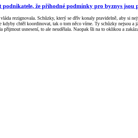
t podnikatele, že příhodné podmínky pro byznys jsou 
 vláda rezignovala. Schůzky, který se dřív konaly pravidelně, aby si nejv
že kdyby chtěl koordinovat, tak o tom něco víme. Ty schůzky nejsou a 
da přijmout usnesení, to ale neudělala. Naopak šli na to oklikou a zakáz