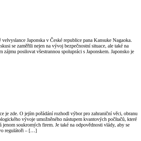
dě velvyslance Japonska v České republice pana Kansuke Nagaoka.
kusi se zaměřili nejen na vývoj bezpečnostní situace, ale také na
ním zájmu posilovat všestrannou spolupráci s Japonskem. Japonsko je
je zde. O jejím pořádání rozhodl výbor pro zahraniční věci, obranu
echnologického vývoje umožněného nástupem kvantových počítačů, které
ká jenom soukromých firem. Je také na odpovědnosti vlády, aby se
o regulátoři – […]