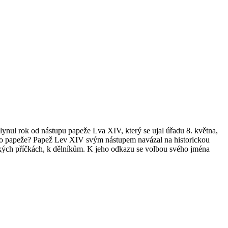
ynul rok od nástupu papeže Lva XIV, který se ujal úřadu 8. května,
sného papeže? Papež Lev XIV svým nástupem navázal na historickou
nských příčkách, k dělníkům. K jeho odkazu se volbou svého jména