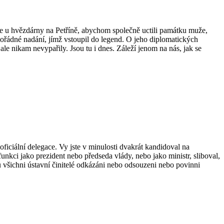
de u hvězdárny na Petříně, abychom společně uctili památku muže,
mořádné nadání, jímž vstoupil do legend. O jeho diplomatických
 ale nikam nevypařily. Jsou tu i dnes. Záleží jenom na nás, jak se
ciální delegace. Vy jste v minulosti dvakrát kandidoval na
funkci jako prezident nebo předseda vlády, nebo jako ministr, sliboval,
u všichni ústavní činitelé odkázáni nebo odsouzeni nebo povinni