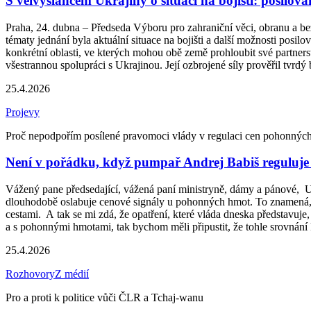
S velvyslancem Ukrajiny o situaci na bojišti: posilov
Praha, 24. dubna – Předseda Výboru pro zahraniční věci, obranu a b
tématy jednání byla aktuální situace na bojišti a další možnosti posi
konkrétní oblasti, ve kterých mohou obě země prohloubit své partners
všestrannou spolupráci s Ukrajinou. Její ozbrojené síly prověřil tvrdý
25.4.2026
Projevy
Proč nepodpořím posílené pravomoci vlády v regulaci cen pohonnýc
Není v pořádku, když pumpař Andrej Babiš reguluj
Vážený pane předsedající, vážená paní ministryně, dámy a pánové, U 
dlouhodobě oslabuje cenové signály u pohonných hmot. To znamená, že
cestami. A tak se mi zdá, že opatření, které vláda dneska představuje
a s pohonnými hmotami, tak bychom měli připustit, že tohle srovnání
25.4.2026
Rozhovory
Z médií
Pro a proti k politice vůči ČLR a Tchaj-wanu