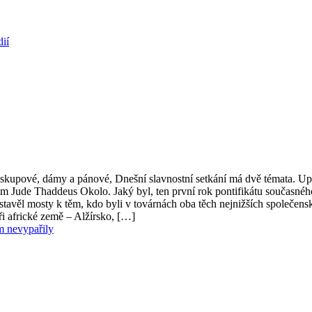
ií
iskupové, dámy a pánové, Dnešní slavnostní setkání má dvě témata. Upl
norem Jude Thaddeus Okolo. Jaký byl, ten první rok pontifikátu souča
stavěl mosty k těm, kdo byli v továrnách oba těch nejnižších společe
ři africké země – Alžírsko, […]