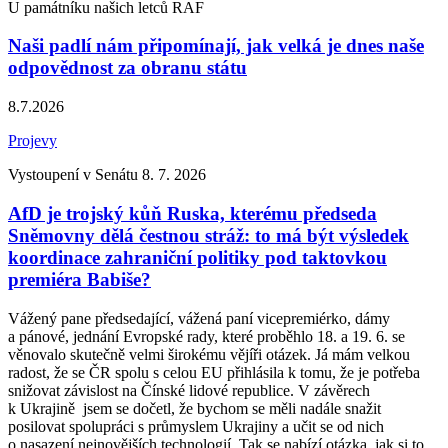
U památníku našich letců RAF
Naši padlí nám připomínají, jak velká je dnes naše
odpovědnost za obranu státu
8.7.2026
Projevy
Vystoupení v Senátu 8. 7. 2026
AfD je trojský kůň Ruska, kterému předseda
Sněmovny dělá čestnou stráž: to má být výsledek
koordinace zahraniční politiky pod taktovkou
premiéra Babiše?
Vážený pane předsedající, vážená paní vicepremiérko, dámy
a pánové, jednání Evropské rady, které proběhlo 18. a 19. 6. se
věnovalo skutečně velmi širokému vějíři otázek. Já mám velkou
radost, že se ČR spolu s celou EU přihlásila k tomu, že je potřeba
snižovat závislost na Čínské lidové republice. V závěrech
k Ukrajině jsem se dočetl, že bychom se měli nadále snažit
posilovat spolupráci s průmyslem Ukrajiny a učit se od nich
o nasazení nejnovějších technologií. Tak se nabízí otázka, jak si to