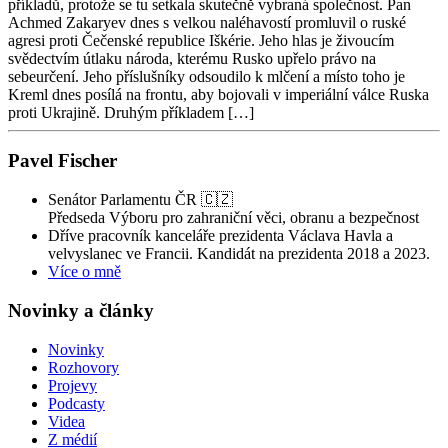
příkladů, protože se tu setkala skutečně vybraná společnost. Pan
Achmed Zakaryev dnes s velkou naléhavostí promluvil o ruské
agresi proti Čečenské republice Iškérie. Jeho hlas je živoucím
svědectvím útlaku národa, kterému Rusko upřelo právo na
sebeurčení. Jeho příslušníky odsoudilo k mlčení a místo toho je
Kreml dnes posílá na frontu, aby bojovali v imperiální válce Ruska
proti Ukrajině. Druhým příkladem […]
Pavel Fischer
Senátor Parlamentu ČR 🇨🇿
Předseda Výboru pro zahraniční věci, obranu a bezpečnost
Dříve pracovník kanceláře prezidenta Václava Havla a
velvyslanec ve Francii. Kandidát na prezidenta 2018 a 2023.
Více o mně
Novinky a články
Novinky
Rozhovory
Projevy
Podcasty
Videa
Z médií