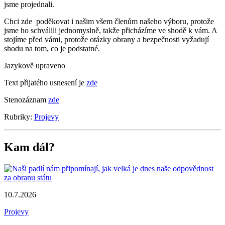
jsme projednali.
Chci zde
poděkovat i našim všem členům našeho výboru, protože
jsme ho schválili jednomyslně, takže přicházíme ve shodě k vám. A
stojíme před vámi, protože otázky obrany a bezpečnosti vyžadují
shodu na tom, co je podstatné.
Jazykově upraveno
Text přijatého usnesení je
zde
Stenozáznam
zde
Rubriky:
Projevy
Kam dál?
10.7.2026
Projevy