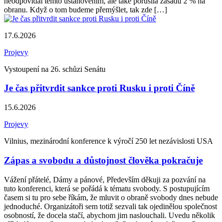
neodpovídal těmto ustanovením, ale také porušila zásadu 2 % na
obranu. Když o tom budeme přemýšlet, tak zde […]
17.6.2026
Projevy
Vystoupení na 26. schůzi Senátu
Je čas přitvrdit sankce proti Rusku i proti Číně
15.6.2026
Projevy
Vilnius, mezinárodní konference k výročí 250 let nezávislosti USA
Zápas a svobodu a důstojnost člověka pokračuje
Vážení přátelé, Dámy a pánové, Především děkuji za pozvání na
tuto konferenci, která se pořádá k tématu svobody. S postupujícím
časem si tu pro sebe říkám, že mluvit o obraně svobody dnes nebude
jednoduché. Organizátoři sem totiž sezvali tak ojedinělou společnost
osobností, že docela stačí, abychom jim naslouchali. Uvedu několik