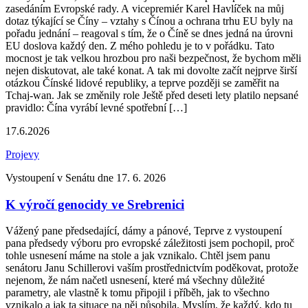
zasedáním Evropské rady. A vicepremiér Karel Havlíček na můj
dotaz týkající se Číny – vztahy s Čínou a ochrana trhu EU byly na
pořadu jednání – reagoval s tím, že o Číně se dnes jedná na úrovni
EU doslova každý den. Z mého pohledu je to v pořádku. Tato
mocnost je tak velkou hrozbou pro naši bezpečnost, že bychom měli
nejen diskutovat, ale také konat. A tak mi dovolte začít nejprve širší
otázkou Čínské lidové republiky, a teprve později se zaměřit na
Tchaj-wan. Jak se změnily role Ještě před deseti lety platilo nepsané
pravidlo: Čína vyrábí levné spotřební […]
17.6.2026
Projevy
Vystoupení v Senátu dne 17. 6. 2026
K výročí genocidy ve Srebrenici
Vážený pane předsedající, dámy a pánové, Teprve z vystoupení
pana předsedy výboru pro evropské záležitosti jsem pochopil, proč
tohle usnesení máme na stole a jak vznikalo. Chtěl jsem panu
senátoru Janu Schillerovi vaším prostřednictvím poděkovat, protože
nejenom, že nám načetl usnesení, které má všechny důležité
parametry, ale vlastně k tomu připojil i příběh, jak to všechno
vznikalo a jak ta situace na něj působila. Myslím, že každý, kdo tu