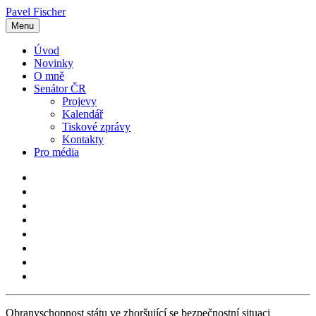
Pavel Fischer
Menu
Úvod
Novinky
O mně
Senátor ČR
Projevy
Kalendář
Tiskové zprávy
Kontakty
Pro média
Obranyschopnost státu ve zhoršující se bezpečnostní situaci