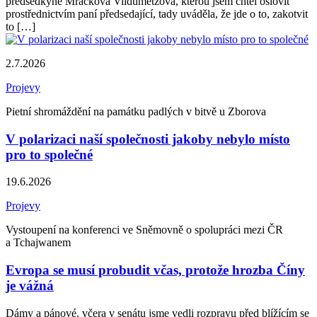
předsedkyně Mračková Vildumetzová, kterou jsem chtěl oslovit
prostřednictvím paní předsedající, tady uváděla, že jde o to, zakotvit
to […]
2.7.2026
Projevy
Pietní shromáždění na památku padlých v bitvě u Zborova
V polarizaci naší společnosti jakoby nebylo místo
pro to společné
19.6.2026
Projevy
Vystoupení na konferenci ve Sněmovně o spolupráci mezi ČR
a Tchajwanem
Evropa se musí probudit včas, protože hrozba Číny
je vážná
Dámy a pánové, včera v senátu jsme vedli rozpravu před blížícím se