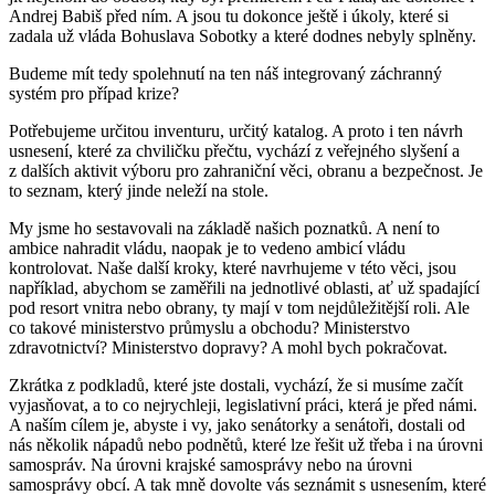
Andrej Babiš před ním. A jsou tu dokonce ještě i úkoly, které si
zadala už vláda Bohuslava Sobotky a které dodnes nebyly splněny.
Budeme mít tedy spolehnutí na ten náš integrovaný záchranný
systém pro případ krize?
Potřebujeme určitou inventuru, určitý katalog. A proto i ten návrh
usnesení, které za chviličku přečtu, vychází z veřejného slyšení a
z dalších aktivit výboru pro zahraniční věci, obranu a bezpečnost. Je
to seznam, který jinde neleží na stole.
My jsme ho sestavovali na základě našich poznatků. A není to
ambice nahradit vládu, naopak je to vedeno ambicí vládu
kontrolovat. Naše další kroky, které navrhujeme v této věci, jsou
například, abychom se zaměřili na jednotlivé oblasti, ať už spadající
pod resort vnitra nebo obrany, ty mají v tom nejdůležitější roli. Ale
co takové ministerstvo průmyslu a obchodu? Ministerstvo
zdravotnictví? Ministerstvo dopravy? A mohl bych pokračovat.
Zkrátka z podkladů, které jste dostali, vychází, že si musíme začít
vyjasňovat, a to co nejrychleji, legislativní práci, která je před námi.
A naším cílem je, abyste i vy, jako senátorky a senátoři, dostali od
nás několik nápadů nebo podnětů, které lze řešit už třeba i na úrovni
samospráv. Na úrovni krajské samosprávy nebo na úrovni
samosprávy obcí. A tak mně dovolte vás seznámit s usnesením, které