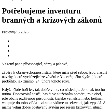
Potřebujeme inventuru
branných a krizových zákonů
Projevy
|
7.5.2026
Vážený pane předsedající, dámy a pánové,
závěry k obranyschopnosti státy, které máte před sebou, jsou vlastně
návrhy, které vycházející ze závěrů z 31. veřejného slyšení, které
proběhlo, jak známo, 24. února tohoto roku.
Když někde hoří les, tak dobře víme, co následuje. Je to tak trochu
rutina. Dobrovolní hasiči, hasiči ve služebním poměru, role obcí,
role obcí s rozšířenou působností, krajské velitelství nebo hejtman,
vstupuje do toho vláda – zkrátka vidíme tu sekvenci, jak vypadá. A
máme velmi dobře postavený systém pro řešení krizových situací.