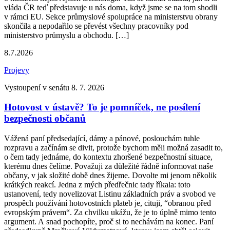
vláda ČR teď představuje u nás doma, když jsme se na tom shodli
v rámci EU. Sekce průmyslové spolupráce na ministerstvu obrany
skončila a nepodařilo se převést všechny pracovníky pod
ministerstvo průmyslu a obchodu. […]
8.7.2026
Projevy
Vystoupení v senátu 8. 7. 2026
Hotovost v ústavě? To je pomníček, ne posílení
bezpečnosti občanů
Vážená paní předsedající, dámy a pánové, poslouchám tuhle
rozpravu a začínám se divit, protože bychom měli možná zasadit to,
o čem tady jednáme, do kontextu zhoršené bezpečnostní situace,
kterému dnes čelíme. Považuji za důležité řádně informovat naše
občany, v jak složité době dnes žijeme. Dovolte mi jenom několik
krátkých reakcí. Jedna z mých předřečnic tady říkala: toto
ustanovení, tedy novelizovat Listinu základních práv a svobod ve
prospěch používání hotovostních plateb je, cituji, “obranou před
evropským právem“. Za chvilku ukážu, že je to úplně mimo tento
argument. A snad pochopíte, proč si to nechávám na konec. Paní