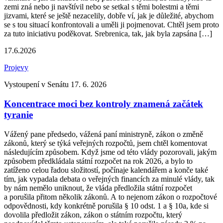
zemi zná nebo ji navštívil nebo se setkal s těmi bolestmi a těmi
jizvami, které se ještě nezacelily, dobře ví, jak je důležité, abychom
se s tou situací konfrontovali a uměli ji pojmenovat. Chtěl jsem proto
za tuto iniciativu poděkovat. Srebrenica, tak, jak byla zapsána […]
17.6.2026
Projevy
Vystoupení v Senátu 17. 6. 2026
Koncentrace moci bez kontroly znamená začátek
tyranie
Vážený pane předsedo, vážená paní ministryně, zákon o změně
zákonů, který se týká veřejných rozpočtů, jsem chtěl komentovat
následujícím způsobem. Když jsme od této vlády pozorovali, jakým
způsobem předkládala státní rozpočet na rok 2026, a bylo to
zatíženo celou řadou složitostí, počínaje kalendářem a konče také
tím, jak vypadala debata o veřejných financích za minulé vlády, tak
by nám nemělo uniknout, že vláda předložila státní rozpočet
a porušila přitom několik zákonů. A to nejenom zákon o rozpočtové
odpovědnosti, kdy konkrétně porušila § 10 odst. 1 a § 10a, kde si
dovolila předložit zákon, zákon o státním rozpočtu, který