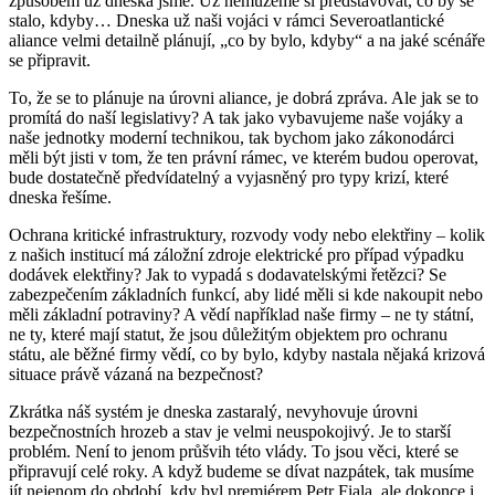
způsobem už dneska jsme. Už nemůžeme si představovat, co by se
stalo, kdyby… Dneska už naši vojáci v rámci Severoatlantické
aliance velmi detailně plánují, „co by bylo, kdyby“ a na jaké scénáře
se připravit.
To, že se to plánuje na úrovni aliance, je dobrá zpráva. Ale jak se to
promítá do naší legislativy? A tak jako vybavujeme naše vojáky a
naše jednotky moderní technikou, tak bychom jako zákonodárci
měli být jisti v tom, že ten právní rámec, ve kterém budou operovat,
bude dostatečně předvídatelný a vyjasněný pro typy krizí, které
dneska řešíme.
Ochrana kritické infrastruktury, rozvody vody nebo elektřiny – kolik
z našich institucí má záložní zdroje elektrické pro případ výpadku
dodávek elektřiny? Jak to vypadá s dodavatelskými řetězci? Se
zabezpečením základních funkcí, aby lidé měli si kde nakoupit nebo
měli základní potraviny? A vědí například naše firmy – ne ty státní,
ne ty, které mají statut, že jsou důležitým objektem pro ochranu
státu, ale běžné firmy vědí, co by bylo, kdyby nastala nějaká krizová
situace právě vázaná na bezpečnost?
Zkrátka náš systém je dneska zastaralý, nevyhovuje úrovni
bezpečnostních hrozeb a stav je velmi neuspokojivý. Je to starší
problém. Není to jenom průšvih této vlády. To jsou věci, které se
připravují celé roky. A když budeme se dívat nazpátek, tak musíme
jít nejenom do období, kdy byl premiérem Petr Fiala, ale dokonce i