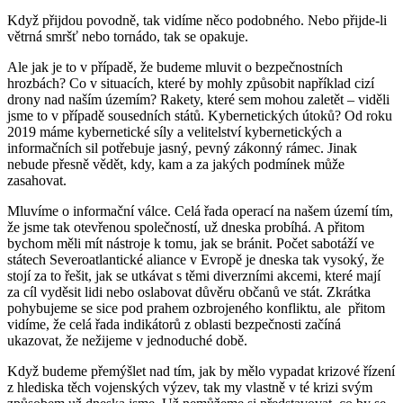
Když přijdou povodně, tak vidíme něco podobného. Nebo přijde-li
větrná smršť nebo tornádo, tak se opakuje.
Ale jak je to v případě, že budeme mluvit o bezpečnostních
hrozbách? Co v situacích, které by mohly způsobit například cizí
drony nad naším územím? Rakety, které sem mohou zaletět – viděli
jsme to v případě sousedních států. Kybernetických útoků? Od roku
2019 máme kybernetické síly a velitelství kybernetických a
informačních sil potřebuje jasný, pevný zákonný rámec. Jinak
nebude přesně vědět, kdy, kam a za jakých podmínek může
zasahovat.
Mluvíme o informační válce. Celá řada operací na našem území tím,
že jsme tak otevřenou společností, už dneska probíhá. A přitom
bychom měli mít nástroje k tomu, jak se bránit. Počet sabotáží ve
státech Severoatlantické aliance v Evropě je dneska tak vysoký, že
stojí za to řešit, jak se utkávat s těmi diverzními akcemi, které mají
za cíl vyděsit lidi nebo oslabovat důvěru občanů ve stát. Zkrátka
pohybujeme se sice pod prahem ozbrojeného konfliktu, ale
přitom
vidíme, že celá řada indikátorů z oblasti bezpečnosti začíná
ukazovat, že nežijeme v jednoduché době.
Když budeme přemýšlet nad tím, jak by mělo vypadat krizové řízení
z hlediska těch vojenských výzev, tak my vlastně v té krizi svým