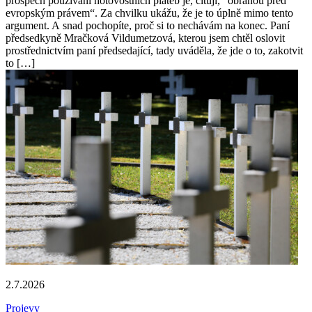
prospěch používání hotovostních plateb je, cituji, “obranou před
evropským právem“. Za chvilku ukážu, že je to úplně mimo tento
argument. A snad pochopíte, proč si to nechávám na konec. Paní
předsedkyně Mračková Vildumetzová, kterou jsem chtěl oslovit
prostřednictvím paní předsedající, tady uváděla, že jde o to, zakotvit
to […]
2.7.2026
Projevy