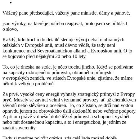
Vážený pane předsedající, vážený pane ministře, dámy a pánové,
jsou výroky, na které je potřeba reagovat, proto jsem se přihlásil
o slovo.
Každý, kdo trochu do detailů sleduje vývoj debat o obranných
otázkách v Evropské unii, musí dávno vědět, že tady není
konkurence mezi Severoatlantickou aliancí a Evropskou unií. O to
se bojovalo před nějakými 20 nebo 10 lety.
To, co je dneska na stole, je něco trochu jiného. Když se podíváme
na kapacity ozbrojeného průmyslu, obranného průmyslu
v evropských zemích, ve státech Evropské unie, zjistíme, že máme
několik velkých problémů.
Za prvé, vysoké ceny energií vyhnaly strategický průmysl z Evropy
pryč. Musely se zavírat velmi významné provozy, ať už chemických
závodů nebo sléváren a oceláren. To, co zůstalo, se drží nad vodou
opravdu jenom za obrovského úsilí akcionářů nebo veřejné podpory.
A přitom právě v dnešní době těžký průmysl a schopnost vyrábět
nebo mít dostatečnou kapacitu, a to i energetickou, je jedním ze
znaků suverenity.
Tady si musíme položit otázku, zda celá řada možná dobře