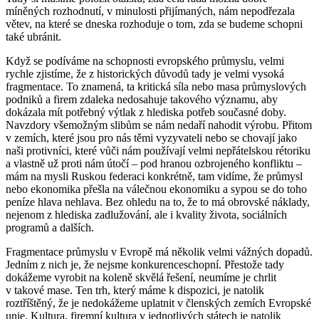
míněných rozhodnutí, v minulosti přijímaných, nám nepodřezala
větev, na které se dneska rozhoduje o tom, zda se budeme schopni
také ubránit.
Když se podíváme na schopnosti evropského průmyslu, velmi
rychle zjistíme, že z historických důvodů tady je velmi vysoká
fragmentace. To znamená, ta kritická síla nebo masa průmyslových
podniků a firem zdaleka nedosahuje takového významu, aby
dokázala mít potřebný výtlak z hlediska potřeb současné doby.
Navzdory všemožným slibům se nám nedaří nahodit výrobu. Přitom
v zemích, které jsou pro nás těmi vyzyvateli nebo se chovají jako
naši protivníci, které vůči nám používají velmi nepřátelskou rétoriku
a vlastně už proti nám útočí – pod hranou ozbrojeného konfliktu –
mám na mysli Ruskou federaci konkrétně, tam vidíme, že průmysl
nebo ekonomika přešla na válečnou ekonomiku a sypou se do toho
peníze hlava nehlava. Bez ohledu na to, že to má obrovské náklady,
nejenom z hlediska zadlužování, ale i kvality života, sociálních
programů a dalších.
Fragmentace průmyslu v Evropě má několik velmi vážných dopadů.
Jedním z nich je, že nejsme konkurenceschopní. Přestože tady
dokážeme vyrobit na koleně skvělá řešení, neumíme je chrlit
v takové mase. Ten trh, který máme k dispozici, je natolik
roztříštěný, že je nedokážeme uplatnit v členských zemích Evropské
unie. Kultura, firemní kultura v jednotlivých státech je natolik