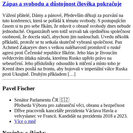
Zápas a svobodu a důstojnost člověka pokračuje
Vážení přátelé, Dámy a pánové, Především děkuji za pozvání na
tuto konferenci, která se pořádá k tématu svobody. S postupujícím
časem si tu pro sebe říkám, že mluvit o obraně svobody dnes nebude
jednoduché. Organizátoři sem totiž sezvali tak ojedinělou společnost
osobností, že docela stačí, abychom jim naslouchali. Uvedu několik
příkladů, protože se tu setkala skutečně vybraná společnost. Pan
Achmed Zakaryev dnes s velkou naléhavostí promluvil o ruské
agresi proti Čečenské republice Iškérie. Jeho hlas je živoucím
svědectvím útlaku národa, kterému Rusko upřelo právo na
sebeurčení. Jeho příslušníky odsoudilo k mlčení a místo toho je
Kreml dnes posílá na frontu, aby bojovali v imperiální válce Ruska
proti Ukrajině. Druhým příkladem […]
Pavel Fischer
Senátor Parlamentu ČR 🇨🇿
Předseda Výboru pro zahraniční věci, obranu a bezpečnost
Dříve pracovník kanceláře prezidenta Václava Havla a
velvyslanec ve Francii. Kandidát na prezidenta 2018 a 2023.
Více o mně
Novinky a články