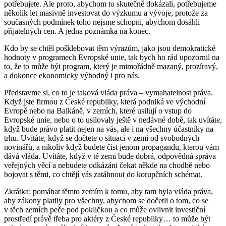
potřebujete. Ale proto, abychom to skutečně dokázali, potřebujeme
několik let masivně investovat do výzkumu a vývoje, protože za
současných podmínek toho nejsme schopni, abychom dosáhli
přijatelných cen. A jedna poznámka na konec.
Kdo by se chtěl pošklebovat těm výrazům, jako jsou demokratické
hodnoty v programech Evropské unie, tak bych ho rád upozornil na
to, že to může být program, který je mimořádně mazaný, prozíravý,
a dokonce ekonomicky výhodný i pro nás.
Představme si, co to je taková vláda práva – vymahatelnost práva.
Když jste firmou z České republiky, která podniká ve východní
Evropě nebo na Balkáně, v zemích, které usilují o vstup do
Evropské unie, nebo o to usilovaly ještě v nedávné době, tak uvítáte,
když bude právo platit nejen na vás, ale i na všechny účastníky na
trhu. Uvítáte, když se dočtete o situaci v zemi od svobodných
novinářů, a nikoliv když budete číst jenom propagandu, kterou vám
dává vláda. Uvítáte, když v té zemi bude dobrá, odpovědná správa
veřejných věcí a nebudete odkázáni čekat někde na chodbě nebo
bojovat s těmi, co chtějí vás zatáhnout do korupčních schémat.
Zkrátka: pomáhat těmto zemím k tomu, aby tam byla vláda práva,
aby zákony platily pro všechny, abychom se dočetli o tom, co se
v těch zemích peče pod pokličkou a co může ovlivnit investiční
prostředí právě třeba pro aktéry z České republiky… to může být