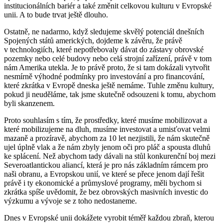
institucionálních bariér a také změnit celkovou kulturu v Evropské
unii. A to bude trvat ještě dlouho.
Ostatně, ne nadarmo, když sledujeme skvělý potenciál dnešních
Spojených států amerických, dojdeme k závěru, že právě
v technologiích, které nepotřebovaly dávat do zástavy obrovské
pozemky nebo celé budovy nebo celá strojní zařízení, právě v tom
nám Amerika utekla. Je to právě proto, že si tam dokázali vytvořit
nesmírně výhodné podmínky pro investování a pro financování,
které zkrátka v Evropě dneska ještě nemáme. Tuhle změnu kultury,
pokud ji neuděláme, tak jsme skutečně odsouzeni k tomu, abychom
byli skanzenem.
Proto souhlasím s tím, že prostředky, které musíme mobilizovat a
které mobilizujeme na dluh, musíme investovat a umisťovat velmi
mazaně a prozíravě, abychom za 10 let nezjistili, že nám skutečně
ujel úplně vlak a že nám zbyly jenom oči pro pláč a spousta dluhů
ke splácení. Než abychom tady dávali na stůl konkurenční boj mezi
Severoatlantickou aliancí, která je pro nás základním rámcem pro
naši obranu, a Evropskou unií, ve které se přece jenom dají řešit
právě i ty ekonomické a průmyslové programy, měli bychom si
zkrátka spíše uvědomit, že bez obrovských masivních investic do
výzkumu a vývoje se z toho nedostaneme.
Dnes v Evropské unii dokážete vyrobit téměř každou zbraň, kterou