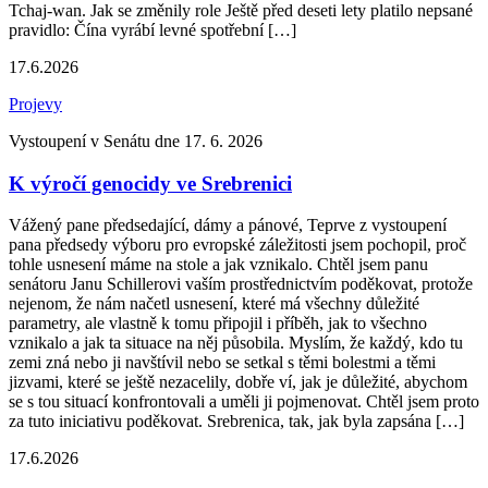
Tchaj-wan. Jak se změnily role Ještě před deseti lety platilo nepsané
pravidlo: Čína vyrábí levné spotřební […]
17.6.2026
Projevy
Vystoupení v Senátu dne 17. 6. 2026
K výročí genocidy ve Srebrenici
Vážený pane předsedající, dámy a pánové, Teprve z vystoupení
pana předsedy výboru pro evropské záležitosti jsem pochopil, proč
tohle usnesení máme na stole a jak vznikalo. Chtěl jsem panu
senátoru Janu Schillerovi vaším prostřednictvím poděkovat, protože
nejenom, že nám načetl usnesení, které má všechny důležité
parametry, ale vlastně k tomu připojil i příběh, jak to všechno
vznikalo a jak ta situace na něj působila. Myslím, že každý, kdo tu
zemi zná nebo ji navštívil nebo se setkal s těmi bolestmi a těmi
jizvami, které se ještě nezacelily, dobře ví, jak je důležité, abychom
se s tou situací konfrontovali a uměli ji pojmenovat. Chtěl jsem proto
za tuto iniciativu poděkovat. Srebrenica, tak, jak byla zapsána […]
17.6.2026