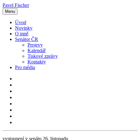
Pavel Fischer
Menu
Úvod
Novinky
O mně
Senátor ČR
Projevy
Kalendář
Tiskové zprávy
Kontakty
Pro média
vystoupení v senátu 26. listopadu