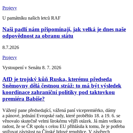
Projevy
U památníku našich letců RAF
Naši padlí nám připomínají, jak velká je dnes naše
odpovědnost za obranu státu
8.7.2026
Projevy
Vystoupení v Senátu 8. 7. 2026
AfD je trojský kůň Ruska, kterému předseda
Sněmovny dělá čestnou stráž: to má být výsledek
koordinace zahraniční politiky pod taktovkou
premiéra Babiše?
Vážený pane předsedající, vážená paní vicepremiérko, dámy
a pánové, jednání Evropské rady, které proběhlo 18. a 19. 6. se
věnovalo skutečně velmi širokému vějíři otázek. Já mám velkou
radost, že se ČR spolu s celou EU přihlásila k tomu, že je potřeba
snižovat závislost na Čínské lidové republice. V závěrech