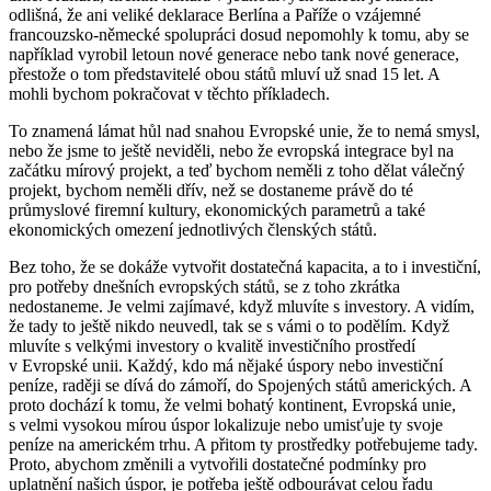
odlišná, že ani veliké deklarace Berlína a Paříže o vzájemné
francouzsko-německé spolupráci dosud nepomohly k tomu, aby se
například vyrobil letoun nové generace nebo tank nové generace,
přestože o tom představitelé obou států mluví už snad 15 let. A
mohli bychom pokračovat v těchto příkladech.
To znamená lámat hůl nad snahou Evropské unie, že to nemá smysl,
nebo že jsme to ještě neviděli, nebo že evropská integrace byl na
začátku mírový projekt, a teď bychom neměli z toho dělat válečný
projekt, bychom neměli dřív, než se dostaneme právě do té
průmyslové firemní kultury, ekonomických parametrů a také
ekonomických omezení jednotlivých členských států.
Bez toho, že se dokáže vytvořit dostatečná kapacita, a to i investiční,
pro potřeby dnešních evropských států, se z toho zkrátka
nedostaneme. Je velmi zajímavé, když mluvíte s investory. A vidím,
že tady to ještě nikdo neuvedl, tak se s vámi o to podělím. Když
mluvíte s velkými investory o kvalitě investičního prostředí
v Evropské unii. Každý, kdo má nějaké úspory nebo investiční
peníze, raději se dívá do zámoří, do Spojených států amerických. A
proto dochází k tomu, že velmi bohatý kontinent, Evropská unie,
s velmi vysokou mírou úspor lokalizuje nebo umisťuje ty svoje
peníze na americkém trhu. A přitom ty prostředky potřebujeme tady.
Proto, abychom změnili a vytvořili dostatečné podmínky pro
uplatnění našich úspor, je potřeba ještě odbourávat celou řadu