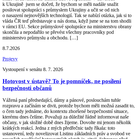
k Ukrajině jsem se dočetl, že bychom se měli nadále snažit
posilovat spolupráci s průmyslem Ukrajiny a učit se od nich
o nasazení nejnovějších technologií. Tak se nabízí otázka, jak si to
vláda ČR teď představuje u nás doma, když jsme se na tom shodli
v rámci EU. Sekce průmyslové spolupráce na ministerstvu obrany
skončila a nepodařilo se převést všechny pracovníky pod
ministerstvo průmyslu a obchodu. […]
8.7.2026
Projevy
Vystoupení v senátu 8. 7. 2026
Hotovost v ústavě? To je pomníček, ne posílení
bezpečnosti občanů
Vážená paní předsedající, dámy a pánové, poslouchám tuhle
rozpravu a začínám se divit, protože bychom měli možná zasadit to,
o čem tady jednáme, do kontextu zhoršené bezpečnostní situace,
kterému dnes čelíme. Považuji za důležité řádně informovat naše
občany, v jak složité době dnes žijeme. Dovolte mi jenom několik
krátkých reakcí. Jedna z mých předřečnic tady říkala: toto
ustanovení, tedy novelizovat Listinu základních práv a svobod ve