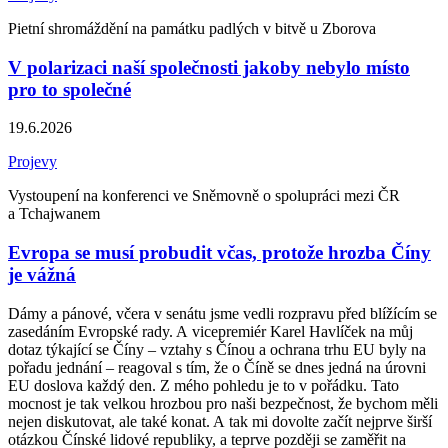
Pietní shromáždění na památku padlých v bitvě u Zborova
V polarizaci naší společnosti jakoby nebylo místo
pro to společné
19.6.2026
Projevy
Vystoupení na konferenci ve Sněmovně o spolupráci mezi ČR
a Tchajwanem
Evropa se musí probudit včas, protože hrozba Číny
je vážná
Dámy a pánové, včera v senátu jsme vedli rozpravu před blížícím se
zasedáním Evropské rady. A vicepremiér Karel Havlíček na můj
dotaz týkající se Číny – vztahy s Čínou a ochrana trhu EU byly na
pořadu jednání – reagoval s tím, že o Číně se dnes jedná na úrovni
EU doslova každý den. Z mého pohledu je to v pořádku. Tato
mocnost je tak velkou hrozbou pro naši bezpečnost, že bychom měli
nejen diskutovat, ale také konat. A tak mi dovolte začít nejprve širší
otázkou Čínské lidové republiky, a teprve později se zaměřit na