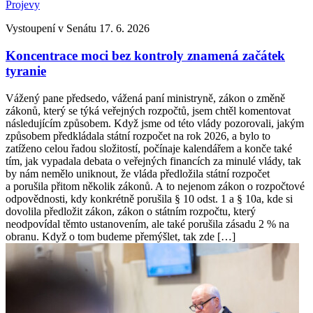
Projevy
Vystoupení v Senátu 17. 6. 2026
Koncentrace moci bez kontroly znamená začátek
tyranie
Vážený pane předsedo, vážená paní ministryně, zákon o změně
zákonů, který se týká veřejných rozpočtů, jsem chtěl komentovat
následujícím způsobem. Když jsme od této vlády pozorovali, jakým
způsobem předkládala státní rozpočet na rok 2026, a bylo to
zatíženo celou řadou složitostí, počínaje kalendářem a konče také
tím, jak vypadala debata o veřejných financích za minulé vlády, tak
by nám nemělo uniknout, že vláda předložila státní rozpočet
a porušila přitom několik zákonů. A to nejenom zákon o rozpočtové
odpovědnosti, kdy konkrétně porušila § 10 odst. 1 a § 10a, kde si
dovolila předložit zákon, zákon o státním rozpočtu, který
neodpovídal těmto ustanovením, ale také porušila zásadu 2 % na
obranu. Když o tom budeme přemýšlet, tak zde […]