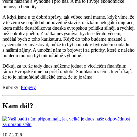
velmi mazané a výhodné i pro nás. A má to i svoje ekonomické
bonusy a benefity.
A když jsme u té dobré zprávy, tak vůbec není marné, když víme, že
v té zemi se například odpovědně staví k otázkám nelegální migrace,
která může destabilizovat dneska evropskou politiku silněji a rychleji
než cokoliv jiného. Zkrátka nevysmíval bych se těmto věcem,
nedělal bych z toho karikaturu. Když do toho budeme mazaně a
systematicky investovat, může to být naopak v bytostném souladu
s našimi zájmy. A umožní nám to bojovat i za priority, které z našeho
pohledu mohou být mimořádně výhodné.
Děkuji za to, že tady dnes můžeme jednat o víceletém finančním
rámci Evropské unie na příští období. Souhlasím s těmi, kteří říkají,
že to je mimořádně důležité téma, že to je téma.
Rubriky:
Projevy
Kam dál?
10.7.2026