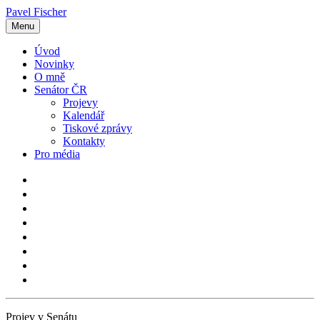
Pavel Fischer
Menu
Úvod
Novinky
O mně
Senátor ČR
Projevy
Kalendář
Tiskové zprávy
Kontakty
Pro média
Projev v Senátu