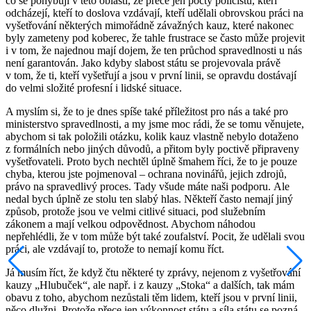
co se pohybuji v této oblasti, že přece jen počty policistů, kteří
odcházejí, kteří to doslova vzdávají, kteří udělali obrovskou práci na
vyšetřování některých mimořádně závažných kauz, které nakonec
byly zameteny pod koberec, že tahle frustrace se často může projevit
i v tom, že najednou mají dojem, že ten průchod spravedlnosti u nás
není garantován. Jako kdyby slabost státu se projevovala právě
v tom, že ti, kteří vyšetřují a jsou v první linii, se opravdu dostávají
do velmi složité profesní i lidské situace.
A myslím si, že to je dnes spíše také příležitost pro nás a také pro
ministerstvo spravedlnosti, a my jsme moc rádi, že se tomu věnujete,
abychom si tak položili otázku, kolik kauz vlastně nebylo dotaženo
z formálních nebo jiných důvodů, a přitom byly poctivě připraveny
vyšetřovateli. Proto bych nechtěl úplně šmahem říci, že to je pouze
chyba, kterou jste pojmenoval – ochrana novinářů, jejich zdrojů,
právo na spravedlivý proces. Tady všude máte naši podporu. Ale
nedal bych úplně ze stolu ten slabý hlas. Někteří často nemají jiný
způsob, protože jsou ve velmi citlivé situaci, pod služebním
zákonem a mají velkou odpovědnost. Abychom náhodou
nepřehlédli, že v tom může být také zoufalství. Pocit, že udělali svou
práci, ale vzdávají to, protože to nemají komu říct.
Já musím říct, že když čtu některé ty zprávy, nejenom z vyšetřování
kauzy „Hlubuček“, ale např. i z kauzy „Stoka“ a dalších, tak mám
obavu z toho, abychom nezůstali těm lidem, kteří jsou v první linii,
něco dlužni. Protože přece jen výkonnost státu a síla státu se pozná