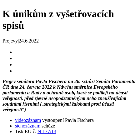
K únikům z vyšetřovacích
spisů
Projevy
|
24.6.2022
Projev senátora Pavla Fischera na 26. schůzi Senátu Parlamentu
ČR dne 24. června 2022 k
Návrhu směrnice Evropského
parlamentu a Rady o ochraně osob, které se podílejí na účasti
veřejnosti, před zjevně neopodstatněnými nebo zneužívajícími
soudními řízeními („strategickými žalobami proti účasti
veřejnosti“)
videozáznam
vystoupení Pavla Fischera
stenozáznam
schůze
Tisk EU č.
N 177/13