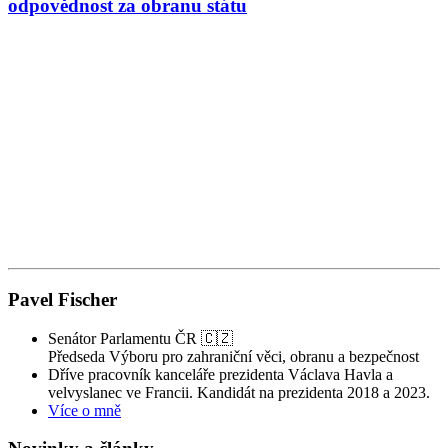
odpovědnost za obranu státu
V
a
v
r
s
k
p
o
v
v
s
m
Pavel Fischer
Senátor Parlamentu ČR 🇨🇿
Předseda Výboru pro zahraniční věci, obranu a bezpečnost
Dříve pracovník kanceláře prezidenta Václava Havla a
velvyslanec ve Francii. Kandidát na prezidenta 2018 a 2023.
Více o mně