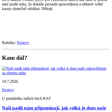
také podle toho, že dokáže prosadit spravedlnost a některé velké
kauzy skutečně odstíhat. Děkuji.
Rubriky:
Projevy
Kam dál?
8
P
10.7.2026
V
Projevy
U památníku našich letců RAF
Naši padlí nám připomínají, jak velká je dnes naše