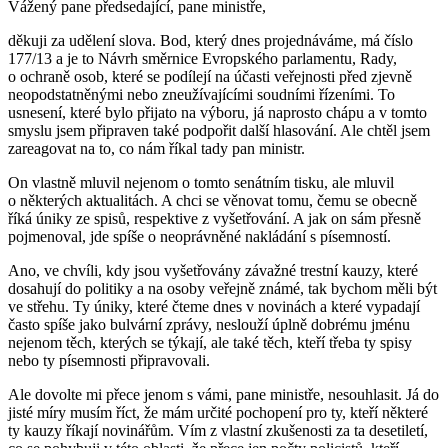
Vážený pane předsedající, pane ministře,
děkuji za udělení slova. Bod, který dnes projednáváme, má číslo
177/13 a je to Návrh směrnice Evropského parlamentu, Rady,
o ochraně osob, které se podílejí na účasti veřejnosti před zjevně
neopodstatněnými nebo zneužívajícími soudními řízeními. To
usnesení, které bylo přijato na výboru, já naprosto chápu a v tomto
smyslu jsem připraven také podpořit další hlasování. Ale chtěl jsem
zareagovat na to, co nám říkal tady pan ministr.
On vlastně mluvil nejenom o tomto senátním tisku, ale mluvil
o některých aktualitách. A chci se věnovat tomu, čemu se obecně
říká úniky ze spisů, respektive z vyšetřování. A jak on sám přesně
pojmenoval, jde spíše o neoprávněné nakládání s písemností.
Ano, ve chvíli, kdy jsou vyšetřovány závažné trestní kauzy, které
dosahují do politiky a na osoby veřejně známé, tak bychom měli být
ve střehu. Ty úniky, které čteme dnes v novinách a které vypadají
často spíše jako bulvární zprávy, neslouží úplně dobrému jménu
nejenom těch, kterých se týkají, ale také těch, kteří třeba ty spisy
nebo ty písemnosti připravovali.
Ale dovolte mi přece jenom s vámi, pane ministře, nesouhlasit. Já do
jisté míry musím říct, že mám určité pochopení pro ty, kteří některé
ty kauzy říkají novinářům. Vím z vlastní zkušenosti za ta desetiletí,