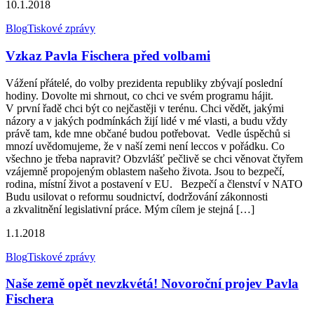
10.1.2018
Blog
Tiskové zprávy
Vzkaz Pavla Fischera před volbami
Vážení přátelé, do volby prezidenta republiky zbývají poslední
hodiny. Dovolte mi shrnout, co chci ve svém programu hájit.
V první řadě chci být co nejčastěji v terénu. Chci vědět, jakými
názory a v jakých podmínkách žijí lidé v mé vlasti, a budu vždy
právě tam, kde mne občané budou potřebovat. Vedle úspěchů si
mnozí uvědomujeme, že v naší zemi není leccos v pořádku. Co
všechno je třeba napravit? Obzvlášť pečlivě se chci věnovat čtyřem
vzájemně propojeným oblastem našeho života. Jsou to bezpečí,
rodina, místní život a postavení v EU. Bezpečí a členství v NATO
Budu usilovat o reformu soudnictví, dodržování zákonnosti
a zkvalitnění legislativní práce. Mým cílem je stejná […]
1.1.2018
Blog
Tiskové zprávy
Naše země opět nevzkvétá! Novoroční projev Pavla
Fischera