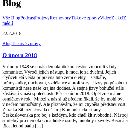
Blog
Vše
Blog
Podcast
Projevy
Rozhovory
Tiskové zprávy
Video
Z akcí
Z
médií
22.2.2018
Blog
Tiskové zprávy
O únoru 2018
V únoru 1948 se u nás demokratickou cestou zmocnili vlády
komunisté. Výročí jejich nástupu k moci je za dveřmi. Jejich
čtyřicetiletá vláda připravila tuto zemi o elity – statkáře,
průmyslníky, duchovní, vzdělance a profesory. Jizvy po působení
komunistů nese naše krajina dodnes. A stejné jizvy bohužel stále
zůstávají v naší společnosti. Píše se únor 2018. Opět zde máme
osmičkový rok. Mnozí z nás si už předem říkali, že by mohl být
v něčem mimořádný. Ale přiznávám, že mi chyběla představivost.
Zkratka Stb označovala nástroj Komunistické strany
Československa pro boj s každým, kdo chtěl žít svobodně. Nástroj
smrtelný pro demokracii a lidské osudy, mnohdy i životy. Bezmála
třicet let od pádu […]