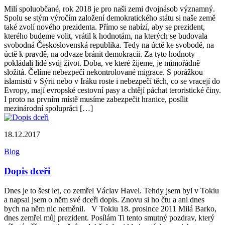
Milí spoluobčané, rok 2018 je pro naši zemi dvojnásob významný.
Spolu se stým výročím založení demokratického státu si naše země
také zvolí nového prezidenta. Přímo se nabízí, aby se prezident,
kterého budeme volit, vrátil k hodnotám, na kterých se budovala
svobodná Československá republika. Tedy na úctě ke svobodě, na
úctě k pravdě, na odvaze bránit demokracii. Za tyto hodnoty
pokládali lidé svůj život. Doba, ve které žijeme, je mimořádně
složitá. Čelíme nebezpečí nekontrolované migrace. S porážkou
islamistů v Sýrii nebo v Iráku roste i nebezpečí těch, co se vracejí do
Evropy, mají evropské cestovní pasy a chtějí páchat teroristické činy.
I proto na prvním místě musíme zabezpečit hranice, posílit
mezinárodní spolupráci […]
18.12.2017
Blog
Dopis dceři
Dnes je to šest let, co zemřel Václav Havel. Tehdy jsem byl v Tokiu
a napsal jsem o něm své dceři dopis. Znovu si ho čtu a ani dnes
bych na něm nic neměnil. V Tokiu 18. prosince 2011 Milá Barko,
dnes zemřel můj prezident. Posílám Ti tento smutný pozdrav, který