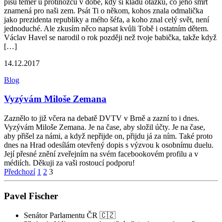
píšu téměř u protinožců v době, kdy si kladu otázku, co jeho smrt
znamená pro naši zem. Psát Ti o někom, kohos znala odmalička
jako prezidenta republiky a mého šéfa, a koho znal celý svět, není
jednoduché. Ale zkusím něco napsat kvůli Tobě i ostatním dětem.
Václav Havel se narodil o rok později než tvoje babička, takže když
[…]
14.12.2017
Blog
Vyzývám Miloše Zemana
Zaznělo to již včera na debatě DVTV v Brně a zazní to i dnes.
Vyzývám Miloše Zemana. Je na čase, aby složil účty. Je na čase,
aby přišel za námi, a když nepřijde on, přijdu já za ním. Také proto
dnes na Hrad odesílám otevřený dopis s výzvou k osobnímu duelu.
Její přesné znění zveřejním na svém facebookovém profilu a v
médiích. Děkuji za vaši rostoucí podporu!
Stránkování
Předchozí
1
2
3
příspěvků
Pavel Fischer
Senátor Parlamentu ČR 🇨🇿