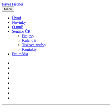
Pavel Fischer
Menu
Úvod
Novinky
O mně
Senátor ČR
Projevy
Kalendář
Tiskové zprávy
Kontakty
Pro média