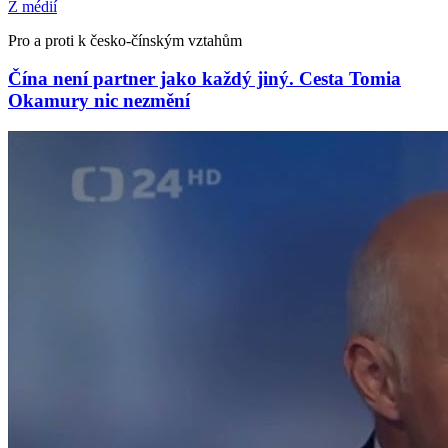
Z médií
Pro a proti k česko-čínským vztahům
Čína není partner jako každý jiný. Cesta Tomia
Okamury nic nezmění