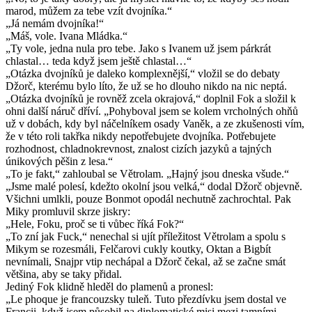
marod, můžem za tebe vzít dvojníka.“
„Já nemám dvojníka!“
„Máš, vole. Ivana Mládka.“
„Ty vole, jedna nula pro tebe. Jako s Ivanem už jsem párkrát
chlastal… teda když jsem ještě chlastal…“
„Otázka dvojníků je daleko komplexnější,“ vložil se do debaty
Džorč, kterému bylo líto, že už se ho dlouho nikdo na nic neptá.
„Otázka dvojníků je rovněž zcela okrajová,“ doplnil Fok a složil k
ohni další náruč dříví. „Pohyboval jsem se kolem vrcholných ohňů
už v dobách, kdy byl náčelníkem osady Vaněk, a ze zkušenosti vím,
že v této roli takřka nikdy nepotřebujete dvojníka. Potřebujete
rozhodnost, chladnokrevnost, znalost cizích jazyků a tajných
únikových pěšin z lesa.“
„To je fakt,“ zahloubal se Větrolam. „Hajný jsou dneska všude.“
„Jsme malé polesí, kdežto okolní jsou velká,“ dodal Džorč objevně.
Všichni umlkli, pouze Bonmot opodál nechutně zachrochtal. Pak
Miky promluvil skrze jiskry:
„Hele, Foku, proč se ti vůbec říká Fok?“
„To zní jak Fuck,“ nenechal si ujít příležitost Větrolam a spolu s
Mikym se rozesmáli, Felčarovi cukly koutky, Oktan a Bigbít
nevnímali, Snajpr vtip nechápal a Džorč čekal, až se začne smát
většina, aby se taky přidal.
Jediný Fok klidně hleděl do plamenů a pronesl:
„Le phoque je francouzsky tuleň. Tuto přezdívku jsem dostal ve
Francii, když jsem působil na diplomatické misi mezi tamními