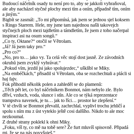
Budoucí náčelník osady tu není pro to, aby se jakkoli vyhraňoval,
ale aby nacházel styčné plochy mezi tím a oním, případně tím, oním
a jiným.“
Bigbít se zasmál: „To mi připomíná, jak jsem se jednou sjel koksem
s Ringo Starrem. Hele, my jsme tam najednou našli takovejch
styčnejch ploch mezi tajdletím a támdletím, že jsem z toho načerpal
inspiraci asi na osum songů.“
„Co ty, Oktane?“ otočil se Větrolam.
„Já? Já jsem taky pro.“
„Pro co?“
„No, pro to… jako vy. Ta celá věc stojí dost jasně. Ze závodních
okruhů jsem zvyklý vyhrávat.“
„Pokud vím, jezdil jsi jako spolujezdec,“ ušklíbl se Miky.
„Na embéčkách,“ přisadil si Větrolam, oba se rozchechtali a plácli si
haj fajv.
Fok přihodil několik polen a zahleděl se do plamenů:
„Těch pět let, co byl náčelníkem Bonmot, nám nebylo zle. Bylo
dříví, vzduch, voda, slunce i stín. Ale co se týká reprezentace
trampstva navenek, je tu… jak to říci… prostor ke zlepšení.“
V té chvíli se Bonmot převalil, zachrchlal, vyplivl trochu jehličí a
spolu s ním mu z úst vyteklo ještě cosi dalšího. Nikdo to ale moc
nezkoumal.
Z druhé strany poklekl k ohni Miky.
„Foku, víš ty, co mě na tobě sere? Že furt mluvíš spisovně. Připadá
mi, že se na nás povyšuješ.“