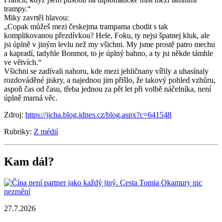
trampy.“
Miky zavrtěl hlavou:
„Copak můžeš mezi českejma trampama chodit s tak
komplikovanou přezdívkou? Hele, Foku, ty nejsi špatnej kluk, ale
jsi úplně v jiným levlu než my všichni. My jsme prostě patro mechu
a kapradí, tadyhle Bonmot, to je úplný bahno, a ty jsi někde támhle
ve větvích.“
Všichni se zadívali nahoru, kde mezi jehličnany vířily a uhasínaly
rozdováděné jiskry, a najednou jim přišlo, že takový pohled vzhůru,
aspoň čas od času, třeba jednou za pět let při volbě náčelníka, není
úplně marná věc.
Zdroj:
https://jicha.blog.idnes.cz/blog.aspx?c=641548
Rubriky:
Z médií
Kam dál?
27.7.2026