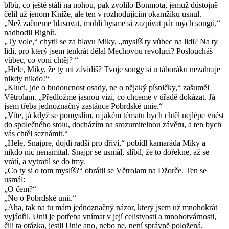
blbů, co ještě stáli na nohou, pak zvolilo Bonmota, jemuž důstojně
čelil už jenom Kníže, ale ten v rozhodujícím okamžiku usnul.
„Než začneme hlasovat, mohli bysme si zazpívat pár mých songů,“
nadhodil Bigbít.
„Ty vole,“ chytil se za hlavu Miky, „myslíš ty vůbec na lidi? Na ty
lidi, pro který jsem tenkrát dělal Mechovou revoluci? Posloucháš
vůbec, co voni chtěj? “
„Hele, Miky, že ty mi závidíš? Tvoje songy si u táboráku nezahraje
nikdy nikdo!“
„Kluci, jde o budoucnost osady, ne o nějaký písničky,“ zašuměl
Větrolam. „Předložme jasnou vizi, co chceme v úřadě dokázat. Já
jsem třeba jednoznačný zastánce Pobrdské unie.“
„Víte, já když se pomyslím, o jakém tématu bych chtěl nejlépe vnést
do společného stolu, docházím na srozumitelnou závěru, a ten bych
vás chtěl seznámit.“
„Hele, Snajpre, dojdi radši pro dříví,“ pobídl kamaráda Miky a
nikdo nic nenamítal. Snajpr se usmál, slíbil, že to dořekne, až se
vrátí, a vytratil se do tmy.
„Co ty si o tom myslíš?“ obrátil se Větrolam na Džorče. Ten se
usmál:
„O čem?“
„No o Pobrdské unii.“
„Aha, tak na tu mám jednoznačný názor, který jsem už mnohokrát
vyjádřil. Unii je potřeba vnímat v její celistvosti a mnohotvárnosti,
čili ta otázka, jestli Unie ano, nebo ne, není správně položená.