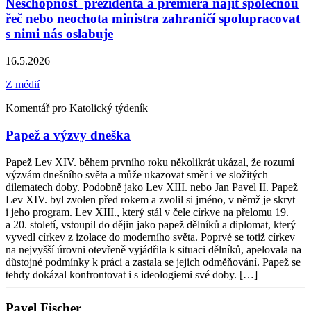
Neschopnost prezidenta a premiéra najít společnou
řeč nebo neochota ministra zahraničí spolupracovat
s nimi nás oslabuje
16.5.2026
Z médií
Komentář pro Katolický týdeník
Papež a výzvy dneška
Papež Lev XIV. během prvního roku několikrát ukázal, že rozumí
výzvám dnešního světa a může ukazovat směr i ve složitých
dilematech doby. Podobně jako Lev XIII. nebo Jan Pavel II. Papež
Lev XIV. byl zvolen před rokem a zvolil si jméno, v němž je skryt
i jeho program. Lev XIII., který stál v čele církve na přelomu 19.
a 20. století, vstoupil do dějin jako papež dělníků a diplomat, který
vyvedl církev z izolace do moderního světa. Poprvé se totiž církev
na nejvyšší úrovni otevřeně vyjádřila k situaci dělníků, apelovala na
důstojné podmínky k práci a zastala se jejich odměňování. Papež se
tehdy dokázal konfrontovat i s ideologiemi své doby. […]
Pavel Fischer