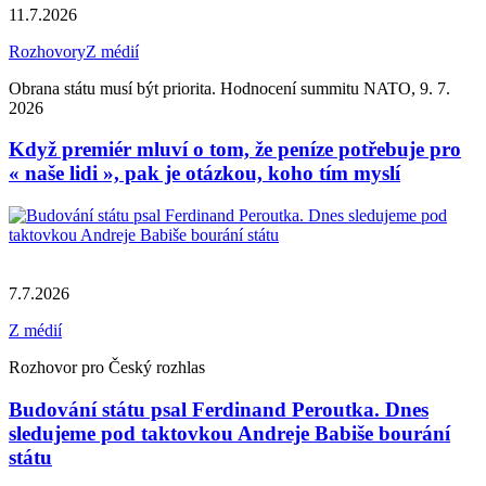
11.7.2026
Rozhovory
Z médií
Obrana státu musí být priorita. Hodnocení summitu NATO, 9. 7.
2026
Když premiér mluví o tom, že peníze potřebuje pro
« naše lidi », pak je otázkou, koho tím myslí
7.7.2026
Z médií
Rozhovor pro Český rozhlas
Budování státu psal Ferdinand Peroutka. Dnes
sledujeme pod taktovkou Andreje Babiše bourání
státu