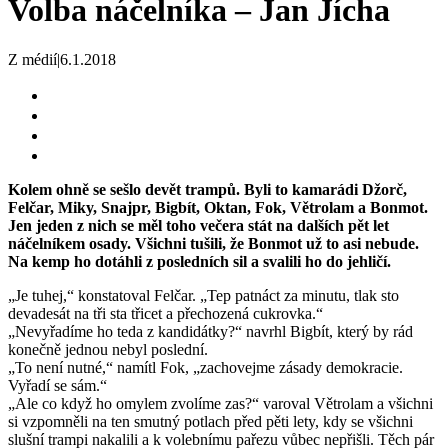
Volba náčelníka – Jan Jícha
Z médií
|
6.1.2018
Kolem ohně se sešlo devět trampů. Byli to kamarádi Džorč,
Felčar, Miky, Snajpr, Bigbít, Oktan, Fok, Větrolam a Bonmot.
Jen jeden z nich se měl toho večera stát na dalších pět let
náčelníkem osady. Všichni tušili, že Bonmot už to asi nebude.
Na kemp ho dotáhli z posledních sil a svalili ho do jehličí.
„Je tuhej,“ konstatoval Felčar. „Tep patnáct za minutu, tlak sto
devadesát na tři sta třicet a přechozená cukrovka.“
„Nevyřadíme ho teda z kandidátky?“ navrhl Bigbít, který by rád
konečně jednou nebyl poslední.
„To není nutné,“ namítl Fok, „zachovejme zásady demokracie.
Vyřadí se sám.“
„Ale co když ho omylem zvolíme zas?“ varoval Větrolam a všichni
si vzpomněli na ten smutný potlach před pěti lety, kdy se všichni
slušní trampi nakalili a k volebnímu pařezu vůbec nepřišli. Těch pár