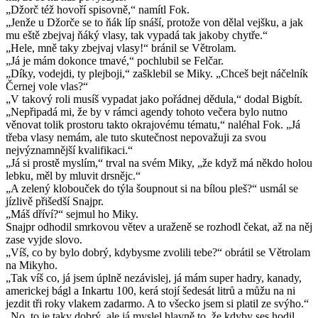
„Džorč též hovoří spisovně,“ namítl Fok.
„Jenže u Džorče se to ňák líp snáší, protože von dělal vejšku, a jak
mu eště zbejvaj ňáký vlasy, tak vypadá tak jakoby chytře.“
„Hele, mně taky zbejvaj vlasy!“ bránil se Větrolam.
„Já je mám dokonce tmavé,“ pochlubil se Felčar.
„Díky, vodejdi, ty plejboji,“ zašklebil se Miky. „Chceš bejt náčelník
Černej vole vlas?“
„V takový roli musíš vypadat jako pořádnej dědula,“ dodal Bigbít.
„Nepřipadá mi, že by v rámci agendy tohoto večera bylo nutno
věnovat tolik prostoru takto okrajovému tématu,“ naléhal Fok. „Já
třeba vlasy nemám, ale tuto skutečnost nepovažuji za svou
nejvýznamnější kvalifikaci.“
„Já si prostě myslím,“ trval na svém Miky, „že když má někdo holou
lebku, měl by mluvit drsnějc.“
„A zelený klobouček do týla šoupnout si na bílou pleš?“ usmál se
jízlivě přišedší Snajpr.
„Máš dříví?“ sejmul ho Miky.
Snajpr odhodil smrkovou větev a uraženě se rozhodl čekat, až na něj
zase vyjde slovo.
„Víš, co by bylo dobrý, kdybysme zvolili tebe?“ obrátil se Větrolam
na Mikyho.
„Tak víš co, já jsem úplně nezávislej, já mám super hadry, kanady,
americkej bágl a Inkartu 100, kerá stojí šedesát litrů a můžu na ni
jezdit tři roky vlakem zadarmo. A to všecko jsem si platil ze svýho.“
„No, to je taky dobrý, ale já myslel hlavně to, že kdyby ses hodil