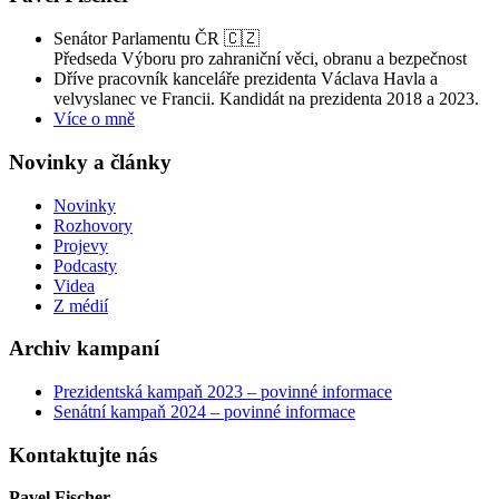
Senátor Parlamentu ČR 🇨🇿
Předseda Výboru pro zahraniční věci, obranu a bezpečnost
Dříve pracovník kanceláře prezidenta Václava Havla a
velvyslanec ve Francii. Kandidát na prezidenta 2018 a 2023.
Více o mně
Novinky a články
Novinky
Rozhovory
Projevy
Podcasty
Videa
Z médií
Archiv kampaní
Prezidentská kampaň 2023 – povinné informace
Senátní kampaň 2024 – povinné informace
Kontaktujte nás
Pavel Fischer