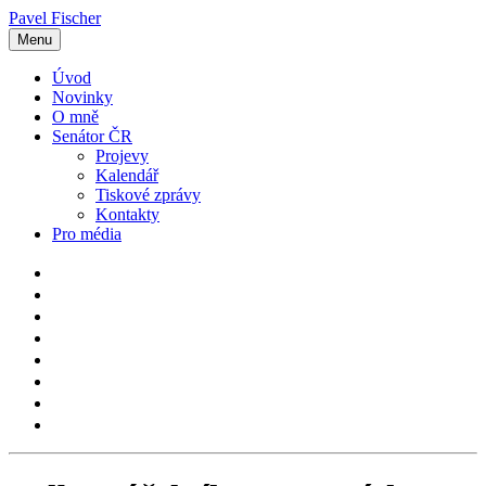
Pavel Fischer
Menu
Úvod
Novinky
O mně
Senátor ČR
Projevy
Kalendář
Tiskové zprávy
Kontakty
Pro média