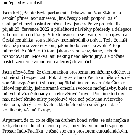
mořeplavby v oblasti.
Jsem hrdý, že předseda parlamentu Tchaj-wanu You Si-kun na
setkání přinesl text usnesení, jímž český Senát podpořil další
spolupráci mezi našimi zeměmi. Text jsme v Praze projednali a
přijali 20. července 2022 u příležitosti návštěvy předsedy a delegace
zákonodárců do Prahy. V textu usnesení se uvádí, že Tchaj-wan a
Česká republika jsou subjekty mezinárodního práva. Tedy že naši
občané jsou suverény v tom, jakou budoucnost si zvolí. A to je
mimořádně důležité. O tom, jakou cestou se vydáme, nebude
rozhodovat ani Moskva, ani Peking nebo někdo jiný, ale občané
našich zemí ve svobodných a férových volbách.
Jsem přesvědčen, že ekonomickou prosperitu nemůžeme oddělovat
od národní bezpečnosti. Pokud by se v Indo-Pacifiku měla výrazně
zhoršit bezpečnostní situace, například tím, že by armáda Čínské
lidové republiky jednostranně omezila svobodu mořeplavby, bude to
mít velmi vážné dopady na celosvětové úrovni. Pocítíme to i my u
nás, neboť těmito místy proplouvá více než polovina světového
obchodu, který na velkých nákladních lodích směřuje na další
kontinenty včetně Evropy.
Argument, že to, co se děje na druhém konci světa, se nás netýká a
že bychom se do toho neměli plést, může být velmi nebezpečný.
Prostor Indo-Pacifiku je těsně spojen s prostorem euroatlantickým.