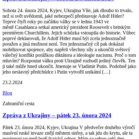
Sobota 24. února 2024, Kyjev, Ukrajina Víte, jak dlouho to trvalo,
než si svět uvědomil, jaké nebezpečí představuje Adolf Hitler?
Teprve čtyři roky po začátku války se v lednu 1943 ve
městě Casablanca setkal americký prezident Roosevelt s britským
premiérem Churchillem. Jejich schůzka vstoupila do historie. Vůbec
poprvé deklarovali, že Adolf Hitler musí být zcela jednoznačně
poražen a jiná možnost není. Ten jednoznačný cíl pak dokázal
mobilizovat spojence, aby napřeli všechny síly a ukončili světový
válečný konflikt porážkou diktátora a ideologie nacismu. Proč o tom
mluvím? Rozpoutat válku proti Ukrajině rozhodl jediný člověk. Ten
ji také může hned ukončit. Jmenuje se Vladimir Putin. Podobně jako
jeho neslavný předchůdce i Putin vytvořil unikátní […]
23.2.2024
Blog
Zahraniční cesta
Zpráva z Ukrajiny – pátek 23. února 2024
Pátek 23. února 2024, Kyjev, Ukrajina V předvečer druhého výročí
masívní ruské invaze znějí městem sirény, a tak jdu do krytu, ale ta
povinnost ve mně budí fyzický odpor. Mám za sebou celý den