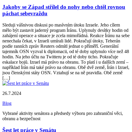
Jakoby se Západ střílel do nohy nebo chtěl rovnou
páchat sebevraždu
Sleduji vášnivou diskusi po masívním útoku Izraele. Jeho cílem
mělo být zastavit jaderný program Íránu. Uplynuly desítky hodin od
zahájení operace a situace je zcela mimořádná. Reakce Íránu na sebe
nenechala čekat, v Izraeli umírali lidé. Pokračují útoky, Teherán
podle ranních zpráv Reuters odmítl jednat o příměří. Generální
tajemník OSN vyzval k diplomacii, od té doby uplynulo více než 48
hodin. Na jeho účtu na Twitteru je od té doby ticho. Pokračuje
eskalace bojů. Izrael má právo na obranu. To platí i u dalších zemí –
například Írán má také právo na obranu. Obě dvě země, Írán i Izrael,
jsou členskými státy OSN. Vztahují se na ně pravidla. Obě země
[…]
26.7.2024
Blog
Vybrané aktivity senátora a předsedy výboru pro zahraniční věci,
obranu a bezpečnost
Šest let práce v Senátu