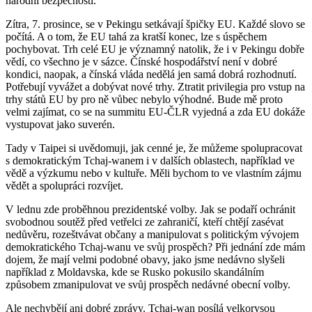
národní bezpečnosti.
Zítra, 7. prosince, se v Pekingu setkávají špičky EU. Každé slovo se
počítá. A o tom, že EU tahá za kratší konec, lze s úspěchem
pochybovat. Trh celé EU je významný natolik, že i v Pekingu dobře
vědí, co všechno je v sázce. Čínské hospodářství není v dobré
kondici, naopak, a čínská vláda nedělá jen samá dobrá rozhodnutí.
Potřebují vyvážet a dobývat nové trhy. Ztratit privilegia pro vstup na
trhy států EU by pro ně vůbec nebylo výhodné. Bude mě proto
velmi zajímat, co se na summitu EU-ČLR vyjedná a zda EU dokáže
vystupovat jako suverén.
Tady v Taipei si uvědomuji, jak cenné je, že můžeme spolupracovat
s demokratickým Tchaj-wanem i v dalších oblastech, například ve
vědě a výzkumu nebo v kultuře. Měli bychom to ve vlastním zájmu
vědět a spolupráci rozvíjet.
V lednu zde proběhnou prezidentské volby. Jak se podaří ochránit
svobodnou soutěž před vetřelci ze zahraničí, kteří chtějí zasévat
nedůvěru, rozeštvávat občany a manipulovat s politickým vývojem
demokratického Tchaj-wanu ve svůj prospěch? Při jednání zde mám
dojem, že mají velmi podobné obavy, jako jsme nedávno slyšeli
například z Moldavska, kde se Rusko pokusilo skandálním
způsobem zmanipulovat ve svůj prospěch nedávné obecní volby.
Ale nechybějí ani dobré zprávy. Tchaj-wan posílá velkorysou