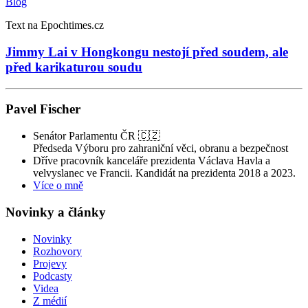
Blog
Text na Epochtimes.cz
Jimmy Lai v Hongkongu nestojí před soudem, ale
před karikaturou soudu
Pavel Fischer
Senátor Parlamentu ČR 🇨🇿
Předseda Výboru pro zahraniční věci, obranu a bezpečnost
Dříve pracovník kanceláře prezidenta Václava Havla a
velvyslanec ve Francii. Kandidát na prezidenta 2018 a 2023.
Více o mně
Novinky a články
Novinky
Rozhovory
Projevy
Podcasty
Videa
Z médií