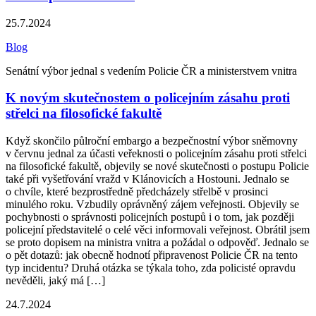
25.7.2024
Blog
Senátní výbor jednal s vedením Policie ČR a ministerstvem vnitra
K novým skutečnostem o policejním zásahu proti
střelci na filosofické fakultě
Když skončilo půlroční embargo a bezpečnostní výbor sněmovny
v červnu jednal za účasti veřeknosti o policejním zásahu proti střelci
na filosofické fakultě, objevily se nové skutečnosti o postupu Policie
také při vyšetřování vražd v Klánovicích a Hostouni. Jednalo se
o chvíle, které bezprostředně předcházely střelbě v prosinci
minulého roku. Vzbudily oprávněný zájem veřejnosti. Objevily se
pochybnosti o správnosti policejních postupů i o tom, jak později
policejní představitelé o celé věci informovali veřejnost. Obrátil jsem
se proto dopisem na ministra vnitra a požádal o odpověď. Jednalo se
o pět dotazů: jak obecně hodnotí připravenost Policie ČR na tento
typ incidentu? Druhá otázka se týkala toho, zda policisté opravdu
nevěděli, jaký má […]
24.7.2024