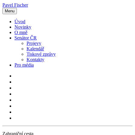
Pavel Fischer
Menu
Úvod
Novinky
O mně
Senátor ČR
Projevy
Kalendář
Tiskové zprávy
Kontakty
Pro média
Zahraniční cesta