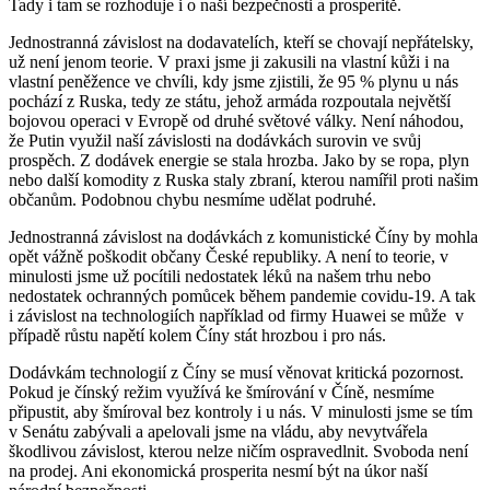
Tady i tam se rozhoduje i o naší bezpečnosti a prosperitě.
Jednostranná závislost na dodavatelích, kteří se chovají nepřátelsky,
už není jenom teorie. V praxi jsme ji zakusili na vlastní kůži i na
vlastní peněžence ve chvíli, kdy jsme zjistili, že 95 % plynu u nás
pochází z Ruska, tedy ze státu, jehož armáda rozpoutala největší
bojovou operaci v Evropě od druhé světové války. Není náhodou,
že Putin využil naší závislosti na dodávkách surovin ve svůj
prospěch. Z dodávek energie se stala hrozba. Jako by se ropa, plyn
nebo další komodity z Ruska staly zbraní, kterou namířil proti našim
občanům. Podobnou chybu nesmíme udělat podruhé.
Jednostranná závislost na dodávkách z komunistické Číny by mohla
opět vážně poškodit občany České republiky. A není to teorie, v
minulosti jsme už pocítili nedostatek léků na našem trhu nebo
nedostatek ochranných pomůcek během pandemie covidu-19. A tak
i závislost na technologiích například od firmy Huawei se může v
případě růstu napětí kolem Číny stát hrozbou i pro nás.
Dodávkám technologií z Číny se musí věnovat kritická pozornost.
Pokud je čínský režim využívá ke šmírování v Číně, nesmíme
připustit, aby šmíroval bez kontroly i u nás. V minulosti jsme se tím
v Senátu zabývali a apelovali jsme na vládu, aby nevytvářela
škodlivou závislost, kterou nelze ničím ospravedlnit. Svoboda není
na prodej. Ani ekonomická prosperita nesmí být na úkor naší