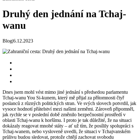
Druhý den jednání na Tchaj-
wanu
Blog
|
6.12.2023
Dnes jsem mohl vést mimo jiné jednání s předsedou parlamentu
Tchaj-wanu You Si-kunem, který mě přijal za přítomnosti čtyř
poslanců z různých politických stran. Ve svých slovech potvrdil, jak
vysoce hodnotí přátelství mezi našimi zeměmi. Zároveň připomněl,
jak rychle se v poslední době změnilo bezpečnostní prostředí v
oblasti Tchaj-wanu k horšímu. I proto je tak důležité, že na situaci
dokázaly reagovat mnohé státy – ať už tím, že posílily spolupráci s
Tchaj-wanem, nebo vysloveně uvedli, že situaci v Tchajvanském
průlivu budou sledovat, protože chtějí zachovat svobodu