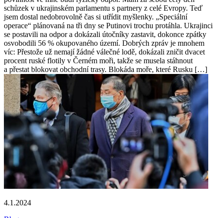
schůzek v ukrajinském parlamentu s partnery z celé Evropy. Teď
jsem dostal nedobrovolně čas si utřídit myšlenky. „Speciální
operace“ plánovaná na tři dny se Putinovi trochu protáhla. Ukrajinci
se postavili na odpor a dokázali útočníky zastavit, dokonce zpátky
osvobodili 56 % okupovaného území. Dobrých zpráv je mnohem
víc: Přestože už nemají žádné válečné lodě, dokázali zničit dvacet
procent ruské flotily v Černém moři, takže se musela stáhnout
a přestat blokovat obchodní trasy. Blokáda moře, které Rusku […]
4.1.2024