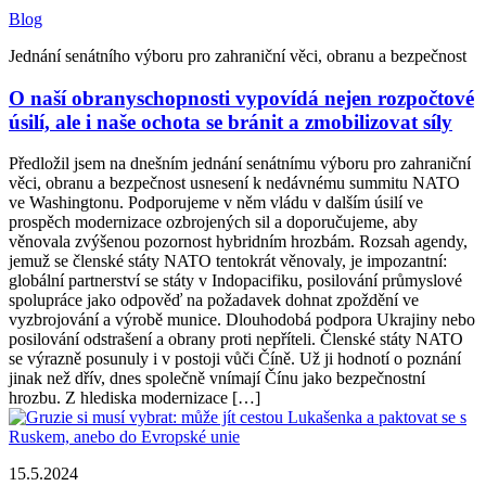
Blog
Jednání senátního výboru pro zahraniční věci, obranu a bezpečnost
O naší obranyschopnosti vypovídá nejen rozpočtové
úsilí, ale i naše ochota se bránit a zmobilizovat síly
Předložil jsem na dnešním jednání senátnímu výboru pro zahraniční
věci, obranu a bezpečnost usnesení k nedávnému summitu NATO
ve Washingtonu. Podporujeme v něm vládu v dalším úsilí ve
prospěch modernizace ozbrojených sil a doporučujeme, aby
věnovala zvýšenou pozornost hybridním hrozbám. Rozsah agendy,
jemuž se členské státy NATO tentokrát věnovaly, je impozantní:
globální partnerství se státy v Indopacifiku, posilování průmyslové
spolupráce jako odpověď na požadavek dohnat zpoždění ve
vyzbrojování a výrobě munice. Dlouhodobá podpora Ukrajiny nebo
posilování odstrašení a obrany proti nepříteli. Členské státy NATO
se výrazně posunuly i v postoji vůči Číně. Už ji hodnotí o poznání
jinak než dřív, dnes společně vnímají Čínu jako bezpečnostní
hrozbu. Z hlediska modernizace […]
15.5.2024