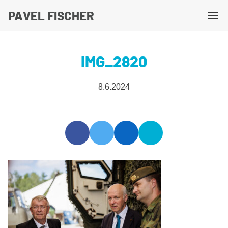
PAVEL FISCHER
M
e
n
IMG_2820
u
8.6.2024