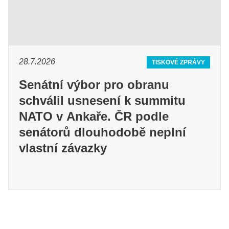
28.7.2026
TISKOVÉ ZPRÁVY
Senátní výbor pro obranu
schválil usnesení k summitu
NATO v Ankaře. ČR podle
senátorů dlouhodobě neplní
vlastní závazky