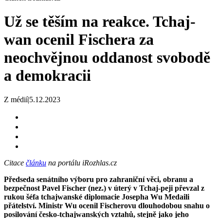
Už se těším na reakce. Tchaj-
wan ocenil Fischera za
neochvějnou oddanost svobodě
a demokracii
Z médií
|
5.12.2023
Citace
článku
na portálu iRozhlas.cz
Předseda senátního výboru pro zahraniční věci, obranu a
bezpečnost Pavel Fischer (nez.) v úterý v Tchaj-peji převzal z
rukou šéfa tchajwanské diplomacie Josepha Wu Medaili
přátelství. Ministr Wu ocenil Fischerovu dlouhodobou snahu o
posilování česko-tchajwanských vztahů, stejně jako jeho