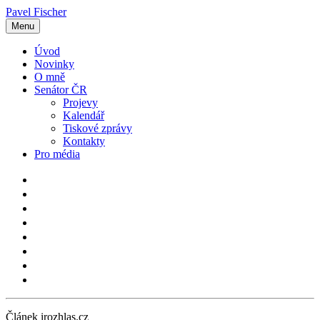
Pavel Fischer
Menu
Úvod
Novinky
O mně
Senátor ČR
Projevy
Kalendář
Tiskové zprávy
Kontakty
Pro média
Článek irozhlas.cz