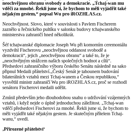
neochvějnou obranu svobody a demokracie. „Tchaj-wan mu
vděčí za mnohé. Řekli jsme si, že bychom to měli vyjádřit také
nějakým gestem,“ popsal Wu pro iROZHLAS.cz.
Neochvějnost. Slovo, které v souvislosti s Pavlem Fischerem
zaznělo u řečnického pultíku v salonku budovy tchajwanského
ministerstva zahraničí hned několikrát.
Šéf tchajwanské diplomacie Joseph Wu při komorním ceremoniálu
vyzdvihl Fischerovu „neochvějnou oddanost svobodě a
demokracii“, jejich „neochvějnou obranu“ a také to, že je
„neochvějným strážcem našich společných hodnot a cílů“.
Předsedovi zahraničního výboru českého Senátu následně na sako
připnul Medaili přátelství.„Český Senát je tahounem budování
bilaterálních vztahů mezi Tchaj-wanem a Českou republikou,“
vysvětlil ministr zahraničí Wu pro iROZHLAS.cz, proč se rozhodl
senátoru Fischerovi medaili udělit.
Zmínil především jeho dlouhodobou snahu o udržování vzájemných
vztahů, i když nejde o úplně jednoduchou záležitost. „Tchaj-wan
vděčí předsedovi Fischerovi za mnohé. Řekli jsme si, že bychom to
měli vyjádřit také nějakým gestem. Je skutečným přítelem Tchaj-
wanu,“ uvedl.
‚Přirozené přátelství‘