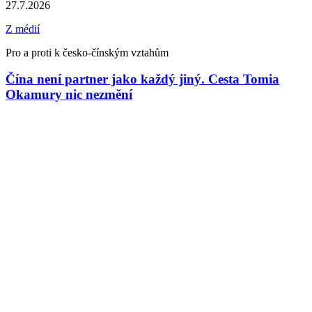
27.7.2026
Z médií
Pro a proti k česko-čínským vztahům
Čína není partner jako každý jiný. Cesta Tomia
Okamury nic nezmění
1
Z
Z