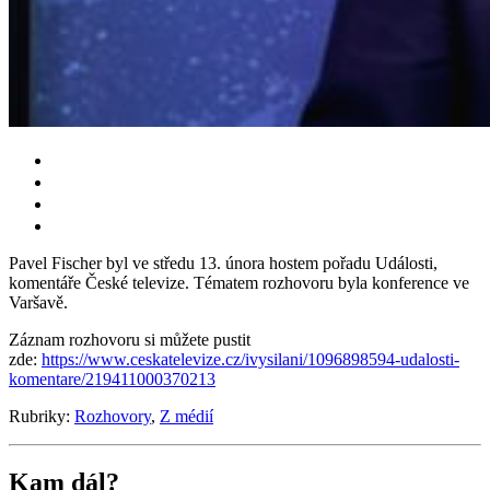
Pavel Fischer byl ve středu 13. února hostem pořadu Události,
komentáře České televize. Tématem rozhovoru byla konference ve
Varšavě.
Záznam rozhovoru si můžete pustit
zde:
https://www.ceskatelevize.cz/ivysilani/1096898594-udalosti-
komentare/219411000370213
Rubriky:
Rozhovory
,
Z médií
Kam dál?