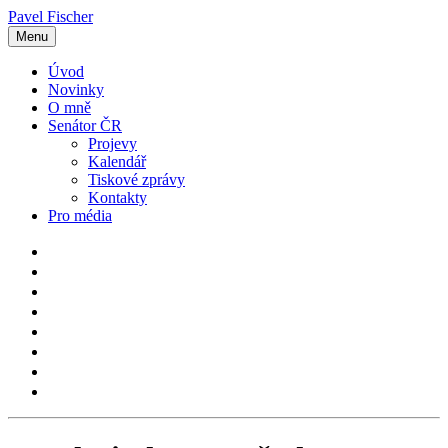
Pavel Fischer
Menu
Úvod
Novinky
O mně
Senátor ČR
Projevy
Kalendář
Tiskové zprávy
Kontakty
Pro média