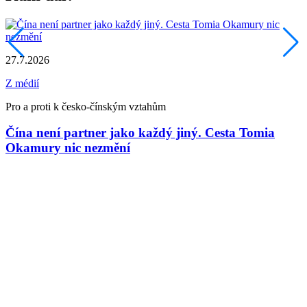
27.7.2026
Z médií
Pro a proti k česko-čínským vztahům
Čína není partner jako každý jiný. Cesta Tomia
Okamury nic nezmění