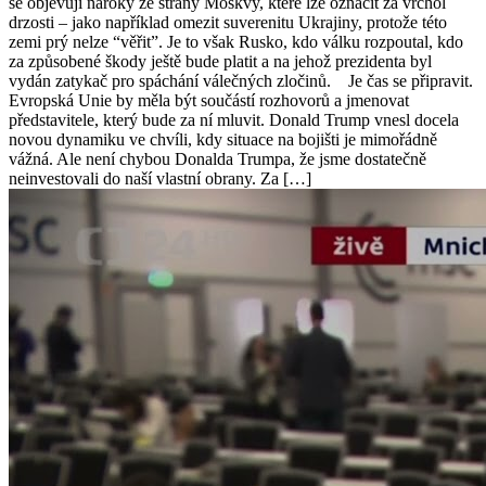
se objevují nároky ze strany Moskvy, které lze označit za vrchol
drzosti – jako například omezit suverenitu Ukrajiny, protože této
zemi prý nelze “věřit”. Je to však Rusko, kdo válku rozpoutal, kdo
za způsobené škody ještě bude platit a na jehož prezidenta byl
vydán zatykač pro spáchání válečných zločinů. Je čas se připravit.
Evropská Unie by měla být součástí rozhovorů a jmenovat
představitele, který bude za ní mluvit. Donald Trump vnesl docela
novou dynamiku ve chvíli, kdy situace na bojišti je mimořádně
vážná. Ale není chybou Donalda Trumpa, že jsme dostatečně
neinvestovali do naší vlastní obrany. Za […]