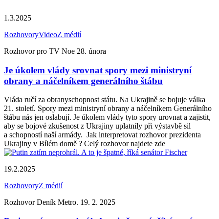
1.3.2025
Rozhovory
Video
Z médií
Rozhovor pro TV Noe 28. února
Je úkolem vlády srovnat spory mezi ministryní
obrany a náčelníkem generálního štábu
Vláda ručí za obranyschopnost státu. Na Ukrajině se bojuje válka
21. století. Spory mezi ministryní obrany a náčelníkem Generálního
štábu nás jen oslabují. Je úkolem vlády tyto spory urovnat a zajistit,
aby se bojové zkušenost z Ukrajiny uplatnily při výstavbě sil
a schopností naší armády. Jak interpretovat rozhovor prezidenta
Ukrajiny v Bílém domě ? Celý rozhovor najdete zde
19.2.2025
Rozhovory
Z médií
Rozhovor Deník Metro. 19. 2. 2025