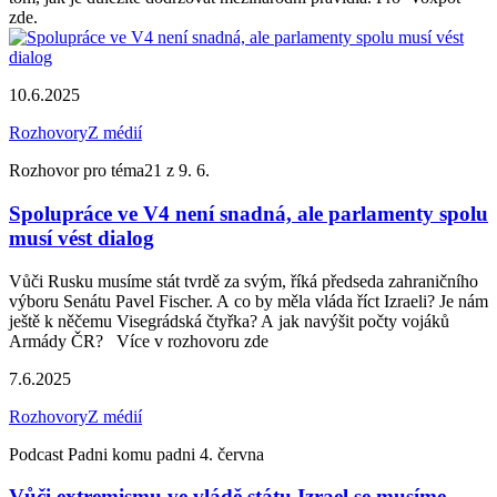
zde.
10.6.2025
Rozhovory
Z médií
Rozhovor pro téma21 z 9. 6.
Spolupráce ve V4 není snadná, ale parlamenty spolu
musí vést dialog
Vůči Rusku musíme stát tvrdě za svým, říká předseda zahraničního
výboru Senátu Pavel Fischer. A co by měla vláda říct Izraeli? Je nám
ještě k něčemu Visegrádská čtyřka? A jak navýšit počty vojáků
Armády ČR? Více v rozhovoru zde
7.6.2025
Rozhovory
Z médií
Podcast Padni komu padni 4. června
Vůči extremismu ve vládě státu Izrael se musíme