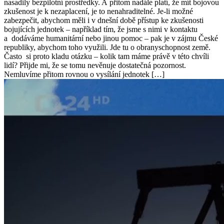
nasadily bezpilotní prostředky. A přitom nadále platí, že mít bojovou
zkušenost je k nezaplacení, je to nenahraditelné. Je-li možné
zabezpečit, abychom měli i v dnešní době přístup ke zkušenosti
bojujících jednotek – například tím, že jsme s nimi v kontaktu
a dodáváme humanitární nebo jinou pomoc – pak je v zájmu České
republiky, abychom toho využili. Jde tu o obranyschopnost země.
Často si proto kladu otázku – kolik tam máme právě v této chvíli
lidí? Přijde mi, že se tomu nevěnuje dostatečná pozornost.
Nemluvíme přitom rovnou o vysílání jednotek […]