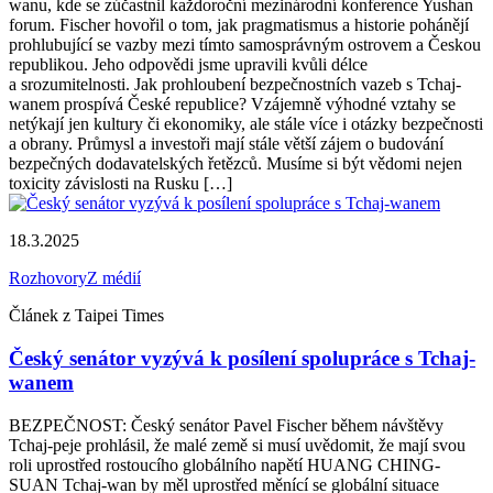
wanu, kde se zúčastnil každoroční mezinárodní konference Yushan
forum. Fischer hovořil o tom, jak pragmatismus a historie pohánějí
prohlubující se vazby mezi tímto samosprávným ostrovem a Českou
republikou. Jeho odpovědi jsme upravili kvůli délce
a srozumitelnosti. Jak prohloubení bezpečnostních vazeb s Tchaj-
wanem prospívá České republice? Vzájemně výhodné vztahy se
netýkají jen kultury či ekonomiky, ale stále více i otázky bezpečnosti
a obrany. Průmysl a investoři mají stále větší zájem o budování
bezpečných dodavatelských řetězců. Musíme si být vědomi nejen
toxicity závislosti na Rusku […]
18.3.2025
Rozhovory
Z médií
Článek z Taipei Times
Český senátor vyzývá k posílení spolupráce s Tchaj-
wanem
BEZPEČNOST: Český senátor Pavel Fischer během návštěvy
Tchaj-peje prohlásil, že malé země si musí uvědomit, že mají svou
roli uprostřed rostoucího globálního napětí HUANG CHING-
SUAN Tchaj-wan by měl uprostřed měnící se globální situace