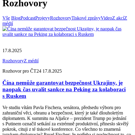
Rozhovory
Vše
Blog
Podcast
Projevy
Rozhovory
Tiskové zprávy
Video
Z akcí
Z
médií
17.8.2025
Rozhovory
Z médií
Rozhovor pro ČT24 17.8.2025
Čína nemůže garantovat bezpečnost Ukrajiny, je
naopak čas uvalit sankce na Peking za kolaboraci
s Ruskem
Ve studiu vítám Pavla Fischera, senátora, předsedu výboru pro
zahraniční věci, obranu a bezpečnost, který je také dlouholetým
diplomatem. K summitu na Aljašce – prezident Trump po jednání
s Putinem označil setkání za extrémně produktivní, přineslo skvělý
pokrok, cituji z té tiskové konference. Co všechno to znamená
jazykem diplomacie? Pavel Fischer: Je potřeba si poslechnout to, co