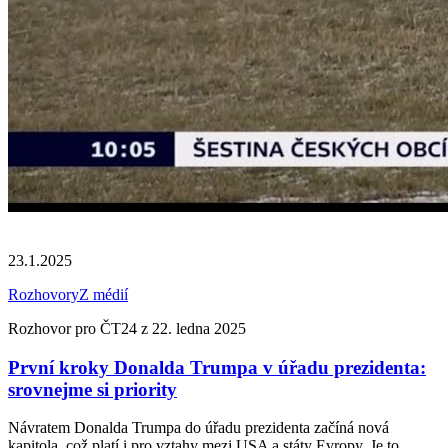
23.1.2025
Rozhovory
Z médií
Rozhovor pro ČT24 z 22. ledna 2025
První kroky Donalda Trumpa v úřadu prezidenta:
srovnejme si priority
Návratem Donalda Trumpa do úřadu prezidenta začíná nová
kapitola, což platí i pro vztahy mezi USA a státy Evropy. Je to