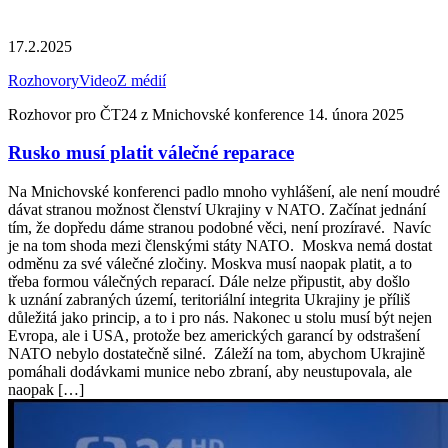
17.2.2025
Rozhovory
Video
Z médií
Rozhovor pro ČT24 z Mnichovské konference 14. února 2025
Rusko musí platit válečné reparace
Na Mnichovské konferenci padlo mnoho vyhlášení, ale není moudré
dávat stranou možnost členství Ukrajiny v NATO. Začínat jednání
tím, že dopředu dáme stranou podobné věci, není prozíravé. Navíc
je na tom shoda mezi členskými státy NATO. Moskva nemá dostat
odměnu za své válečné zločiny. Moskva musí naopak platit, a to
třeba formou válečných reparací. Dále nelze připustit, aby došlo
k uznání zabraných území, teritoriální integrita Ukrajiny je příliš
důležitá jako princip, a to i pro nás. Nakonec u stolu musí být nejen
Evropa, ale i USA, protože bez amerických garancí by odstrašení
NATO nebylo dostatečně silné. Záleží na tom, abychom Ukrajině
pomáhali dodávkami munice nebo zbraní, aby neustupovala, ale
naopak […]