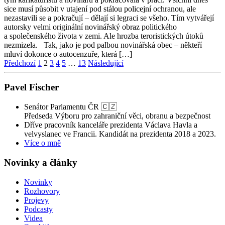
sice musí působit v utajení pod stálou policejní ochranou, ale
nezastavili se a pokračují – dělají si legraci se všeho. Tím vytvářejí
autorsky velmi originální novinářský obraz politického
a společenského života v zemi. Ale hrozba teroristických útoků
nezmizela. Tak, jako je pod palbou novinářská obec – někteří
mluví dokonce o autocenzuře, která […]
Stránkování
Předchozí
1
2
3
4
5
…
13
Následující
příspěvků
Pavel Fischer
Senátor Parlamentu ČR 🇨🇿
Předseda Výboru pro zahraniční věci, obranu a bezpečnost
Dříve pracovník kanceláře prezidenta Václava Havla a
velvyslanec ve Francii. Kandidát na prezidenta 2018 a 2023.
Více o mně
Novinky a články
Novinky
Rozhovory
Projevy
Podcasty
Videa