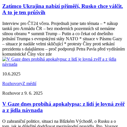
Zatímco Ukrajina nabízí příměří, Rusko chce válčit.
A to je ten průšvih
Interview pro ČT24 včera. Projednali jsme tato témata – * nákup
tanků pro Armádu ČR – bez moderních pozemních sil nemáme
silnou obranu * summit Trump – Putin a co čekat od dnešního
jednání Trumpa s evropskými státy NATO * situace v Pásmu Gazy
– situace je nadále velmi skličující * protesty Číny proti setkání
prezidenta s dalajlámou – proč podporuji Petra Pavla před vydíráním
komunistické Číny více zde
10.6.2025
Rozhovory
Z médií
Rozhovor z 9. 6. 2025
V Gaze dnes probíhá apokalypsa: z lidí je lovná zvěř
a z jídla návnada
O zahraniční politice, situaci na Blízkém Východě, o Rusku a o
tom, jak je důležité dodržovat mezinárodní pravidla. Pro Voxpot