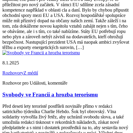
příležitost pro nový začátek. V rámci EU sdílíme zcela zásadní
kompetence například v oblasti cla a daní. Bylo by chybou připustit
obchodní spory mezi EU a USA. Rozvoj hospodářské spolupráce
může mít příznivý dopad na občany našich zemí. Takže záleží i na
tom, zda dokážeme novou kapitolu vztahů zahájit nejen s tím, čeho
se obáváme, ale i s tím, co také nabízíme. Státy EU potřebují ropu
nebo plyn a zároveň nebýt závislí na dodavatelích, kteří ohrožují
bezpečnost. Nastupující prezident USA má naopak ambici zvyšovat
těžbu a exporty energetických surovin, […]
8.1.2025
Rozhovory
Z médií
Rozhovor pro Události, komentáře
Svobody ve Francii a hrozba terorismu
Před deseti lety teroristé postříleli novináře přímo v redakci
satirického týdeníku Charlie Hebdo. Šok byl obrovský. Vlna
solidarity vytvořila živý řetěz, aby uchránil svobodu slova, a také
umožnila redakci tisknout v rekordních nákladech, získat nové
předplatitele a s nimi i dostatek prostředků na to, aby sestavila nový
tým karikaturistů a novinářů a pokračovala v práci. Všichni dnes