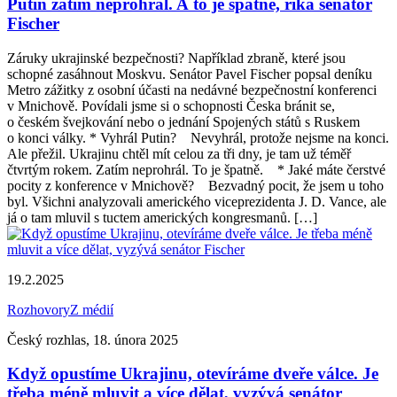
Putin zatím neprohrál. A to je špatné, říká senátor
Fischer
Záruky ukrajinské bezpečnosti? Například zbraně, které jsou
schopné zasáhnout Moskvu. Senátor Pavel Fischer popsal deníku
Metro zážitky z osobní účasti na nedávné bezpečnostní konferenci
v Mnichově. Povídali jsme si o schopnosti Česka bránit se,
o českém švejkování nebo o jednání Spojených států s Ruskem
o konci války. * Vyhrál Putin? Nevyhrál, protože nejsme na konci.
Ale přežil. Ukrajinu chtěl mít celou za tři dny, je tam už téměř
čtvrtým rokem. Zatím neprohrál. To je špatně. * Jaké máte čerstvé
pocity z konference v Mnichově? Bezvadný pocit, že jsem u toho
byl. Všichni analyzovali amerického viceprezidenta J. D. Vance, ale
já o tam mluvil s tuctem amerických kongresmanů. […]
19.2.2025
Rozhovory
Z médií
Český rozhlas, 18. února 2025
Když opustíme Ukrajinu, otevíráme dveře válce. Je
třeba méně mluvit a více dělat, vyzývá senátor