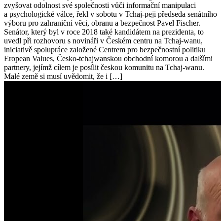
zvyšovat odolnost své společnosti vůči informační manipulaci
a psychologické válce, řekl v sobotu v Tchaj-peji předseda senátního
výboru pro zahraniční věci, obranu a bezpečnost Pavel Fischer.
Senátor, který byl v roce 2018 také kandidátem na prezidenta, to
uvedl při rozhovoru s novináři v Českém centru na Tchaj-wanu,
iniciativě spolupráce založené Centrem pro bezpečnostní politiku
Eropean Values, Česko-tchajwanskou obchodní komorou a dalšími
partnery, jejímž cílem je posílit českou komunitu na Tchaj-wanu.
Malé země si musí uvědomit, že i […]