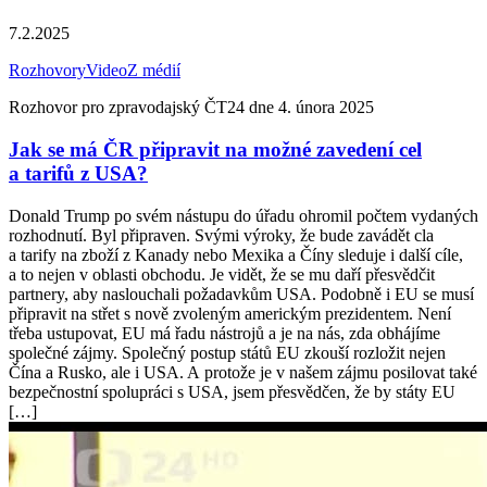
7.2.2025
Rozhovory
Video
Z médií
Rozhovor pro zpravodajský ČT24 dne 4. února 2025
Jak se má ČR připravit na možné zavedení cel
a tarifů z USA?
Donald Trump po svém nástupu do úřadu ohromil počtem vydaných
rozhodnutí. Byl připraven. Svými výroky, že bude zavádět cla
a tarify na zboží z Kanady nebo Mexika a Číny sleduje i další cíle,
a to nejen v oblasti obchodu. Je vidět, že se mu daří přesvědčit
partnery, aby naslouchali požadavkům USA. Podobně i EU se musí
připravit na střet s nově zvoleným americkým prezidentem. Není
třeba ustupovat, EU má řadu nástrojů a je na nás, zda obhájíme
společné zájmy. Společný postup států EU zkouší rozložit nejen
Čína a Rusko, ale i USA. A protože je v našem zájmu posilovat také
bezpečnostní spolupráci s USA, jsem přesvědčen, že by státy EU
[…]