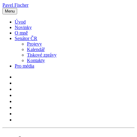
Pavel Fischer
Menu
Úvod
Novinky
O mně
Senátor ČR
Projevy
Kalendář
Tiskové zprávy
Kontakty
Pro média