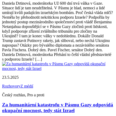
Daniela Drtinová, moderátorka Už 600 dní trvá válka v Gaze.
Situace lidí je tam neudržitelná. V Pásmu je hlad, nemoci a lidé
umírají kvůli padajícím izraelským bombám. Proč česká vláda mlčí?
Neměla by přehodnotit nekritickou podporu Izraele? Podpořila by
jednotný postup mezinárodního společenství proti vládě Benjamina
Netanjahua dopouštějící se v Pásmu Gazy zločinů proti lidskosti,
když podporuje zřízení zvláštního tribunálu pro zločiny na
Ukrajině? I tam je konec války v nedohlednu. Dokáže Donald
Trump zastavit Putinovy rakety, jak sliboval, nebo nechá Ukrajinu
napospas? Otázky pro bývalého diplomata a nezávislého senátora
Pavla Fischera. Dobrý den. Pavel Fischer, senátor Dobrý den.
Daniela Drtinová, moderátorka Přehání to čeští vládní představitelé
s podporou Izraele? […]
23.5.2025
Rozhovory
Z médií
Český rozhlas, Pro a proti
Za humanitární katastrofu v Pásmu Gazy odpovídá
okupační mocnost, tedy stát Izrael