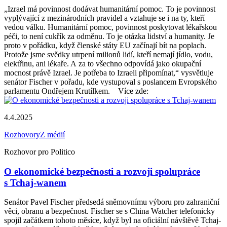
„Izrael má povinnost dodávat humanitární pomoc. To je povinnost
vyplývající z mezinárodních pravidel a vztahuje se i na ty, kteří
vedou válku. Humanitární pomoc, povinnost poskytovat lékařskou
péči, to není cukřík za odměnu. To je otázka lidství a humanity. Je
proto v pořádku, když členské státy EU začínají bít na poplach.
Protože jsme svědky utrpení milionů lidí, kteří nemají jídlo, vodu,
elektřinu, ani lékaře. A za to všechno odpovídá jako okupační
mocnost právě Izrael. Je potřeba to Izraeli připomínat,“ vysvětluje
senátor Fischer v pořadu, kde vystupoval s poslancem Evropského
parlamentu Ondřejem Krutílkem. Více zde:
4.4.2025
Rozhovory
Z médií
Rozhovor pro Politico
O ekonomické bezpečnosti a rozvoji spolupráce
s Tchaj-wanem
Senátor Pavel Fischer předsedá sněmovnímu výboru pro zahraniční
věci, obranu a bezpečnost. Fischer se s China Watcher telefonicky
spojil začátkem tohoto měsíce, když byl na oficiální návštěvě Tchaj-