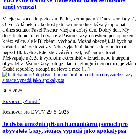
umět vymezit
Vítejte ve speciálu podcastu. Padni, komu padni? Dnes jsem tady já,
Oliver Adámek a jako host je tu se mnou dnes bývalý diplomat
a dnes senátor Pavel Fischer, vítejte a dobrý den. Dobrý den. My
dnes budeme mluvit o válce v Pásmu Gazy, o českém postoji nejen
k této válce, ale k Blízkému východu. Možná obecněji. Já bych na
začátek chtěl ocitovat z vašeho vyjádření, které se k tomu tématu
napsal 18. května, kde jste v závěru psal, teď budu citovat.
Překvapuje mě, že k výrokům extremistů v Izraeli nebo k utrpení
obyvatel v Pásmu Gazy, kde je hlad a nefungují nemocnice, je vláda
České republiky skoupá na slovo a moc […]
30.5.2025
Rozhovory
Z médií
Rozhovor pro DVTV 29. 5. 2025
Je třeba umožnit přísun humanitární pomoci pro
obyvatele Gazy, situace vypadá jako apokalypsa