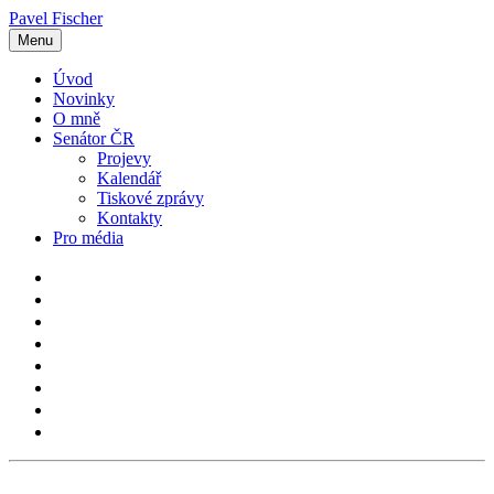
Pavel Fischer
Menu
Úvod
Novinky
O mně
Senátor ČR
Projevy
Kalendář
Tiskové zprávy
Kontakty
Pro média