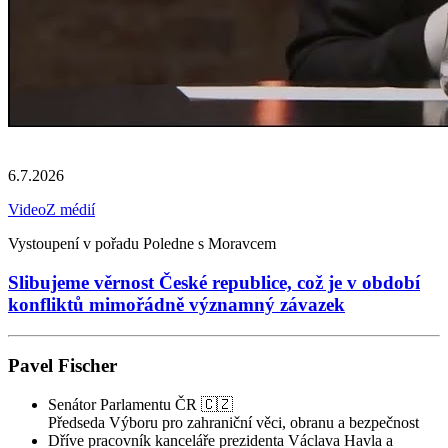
6.7.2026
Video
Z médií
Vystoupení v pořadu Poledne s Moravcem
Slibujeme věrnost České republice, což je v období
konfliktů mimořádně významný závazek
Pavel Fischer
Senátor Parlamentu ČR 🇨🇿
Předseda Výboru pro zahraniční věci, obranu a bezpečnost
Dříve pracovník kanceláře prezidenta Václava Havla a