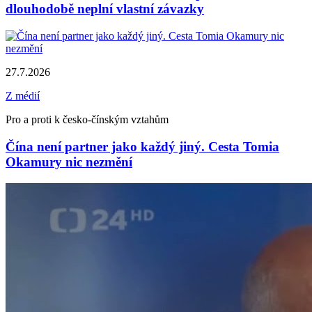
dlouhodobě neplní vlastní závazky
27.7.2026
Z médií
Pro a proti k česko-čínským vztahům
Čína není partner jako každý jiný. Cesta Tomia
Okamury nic nezmění