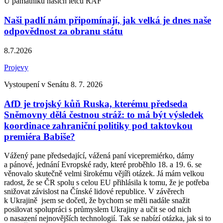
U památníku našich letců RAF
Naši padlí nám připomínají, jak velká je dnes naše
odpovědnost za obranu státu
8.7.2026
Projevy
Vystoupení v Senátu 8. 7. 2026
AfD je trojský kůň Ruska, kterému předseda
Sněmovny dělá čestnou stráž: to má být výsledek
koordinace zahraniční politiky pod taktovkou
premiéra Babiše?
Vážený pane předsedající, vážená paní vicepremiérko, dámy
a pánové, jednání Evropské rady, které proběhlo 18. a 19. 6. se
věnovalo skutečně velmi širokému vějíři otázek. Já mám velkou
radost, že se ČR spolu s celou EU přihlásila k tomu, že je potřeba
snižovat závislost na Čínské lidové republice. V závěrech
k Ukrajině jsem se dočetl, že bychom se měli nadále snažit
posilovat spolupráci s průmyslem Ukrajiny a učit se od nich
o nasazení nejnovějších technologií. Tak se nabízí otázka, jak si to