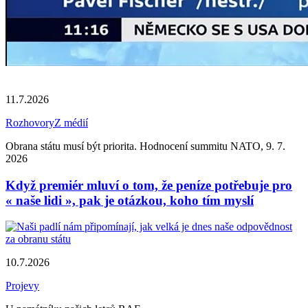
11.7.2026
Rozhovory
Z médií
Obrana státu musí být priorita. Hodnocení summitu NATO, 9. 7.
2026
Když premiér mluví o tom, že peníze potřebuje pro
« naše lidi », pak je otázkou, koho tím myslí
10.7.2026
Projevy