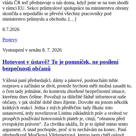
vláda ČR teď představuje u nás doma, když jsme se na tom shodli
v rámci EU. Sekce průmyslové spolupráce na ministerstvu obrany
skončila a nepodařilo se převést všechny pracovníky pod
ministerstvo průmyslu a obchodu. […]
8.7.2026
Projevy
Vystoupení v senátu 8. 7. 2026
Hotovost v ústavě? To je pomníček, ne posílení
bezpečnosti občanů
Vážená paní předsedající, dámy a pánové, poslouchám tuhle
rozpravu a začínám se divit, protože bychom měli možná zasadit to,
o čem tady jednáme, do kontextu zhoršené bezpečnostní situace,
kterému dnes čelíme. Považuji za důležité řádně informovat naše
občany, v jak složité době dnes žijeme. Dovolte mi jenom několik
krátkých reakcí. Jedna z mých předřečnic tady říkala: toto
ustanovení, tedy novelizovat Listinu základních práv a svobod ve
prospěch používání hotovostních plateb je, cituji, “obranou před
evropským právem“. Za chvilku ukážu, že je to úplně mimo tento
argument. A snad pochopíte, proč si to nechávám na konec. Paní
předsedkyně Mračková Vildumetzová, kterou jsem chtěl oslovit