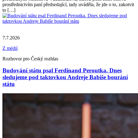
prostřednictvím paní předsedající, tady uváděla, že jde o to, zakotvit
to […]
7.7.2026
Z médií
Rozhovor pro Český rozhlas
Budování státu psal Ferdinand Peroutka. Dnes
sledujeme pod taktovkou Andreje Babiše bourání
státu