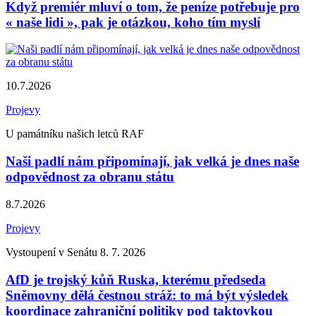
Když premiér mluví o tom, že peníze potřebuje pro
« naše lidi », pak je otázkou, koho tím myslí
10.7.2026
Projevy
U památníku našich letců RAF
Naši padlí nám připomínají, jak velká je dnes naše
odpovědnost za obranu státu
8.7.2026
Projevy
Vystoupení v Senátu 8. 7. 2026
AfD je trojský kůň Ruska, kterému předseda
Sněmovny dělá čestnou stráž: to má být výsledek
koordinace zahraniční politiky pod taktovkou