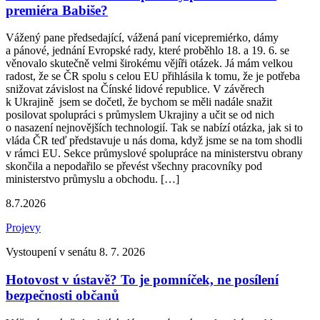
premiéra Babiše?
Vážený pane předsedající, vážená paní vicepremiérko, dámy
a pánové, jednání Evropské rady, které proběhlo 18. a 19. 6. se
věnovalo skutečně velmi širokému vějíři otázek. Já mám velkou
radost, že se ČR spolu s celou EU přihlásila k tomu, že je potřeba
snižovat závislost na Čínské lidové republice. V závěrech
k Ukrajině jsem se dočetl, že bychom se měli nadále snažit
posilovat spolupráci s průmyslem Ukrajiny a učit se od nich
o nasazení nejnovějších technologií. Tak se nabízí otázka, jak si to
vláda ČR teď představuje u nás doma, když jsme se na tom shodli
v rámci EU. Sekce průmyslové spolupráce na ministerstvu obrany
skončila a nepodařilo se převést všechny pracovníky pod
ministerstvo průmyslu a obchodu. […]
8.7.2026
Projevy
Vystoupení v senátu 8. 7. 2026
Hotovost v ústavě? To je pomníček, ne posílení
bezpečnosti občanů