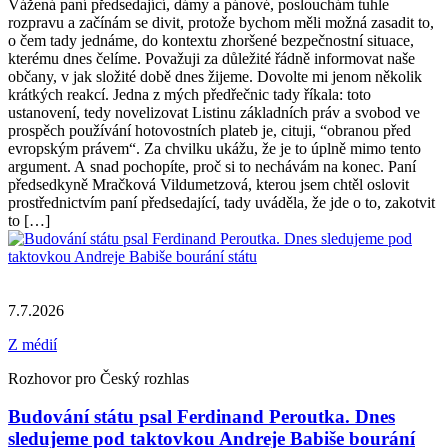
Vážená paní předsedající, dámy a pánové, poslouchám tuhle
rozpravu a začínám se divit, protože bychom měli možná zasadit to,
o čem tady jednáme, do kontextu zhoršené bezpečnostní situace,
kterému dnes čelíme. Považuji za důležité řádně informovat naše
občany, v jak složité době dnes žijeme. Dovolte mi jenom několik
krátkých reakcí. Jedna z mých předřečnic tady říkala: toto
ustanovení, tedy novelizovat Listinu základních práv a svobod ve
prospěch používání hotovostních plateb je, cituji, “obranou před
evropským právem“. Za chvilku ukážu, že je to úplně mimo tento
argument. A snad pochopíte, proč si to nechávám na konec. Paní
předsedkyně Mračková Vildumetzová, kterou jsem chtěl oslovit
prostřednictvím paní předsedající, tady uváděla, že jde o to, zakotvit
to […]
7.7.2026
Z médií
Rozhovor pro Český rozhlas
Budování státu psal Ferdinand Peroutka. Dnes
sledujeme pod taktovkou Andreje Babiše bourání