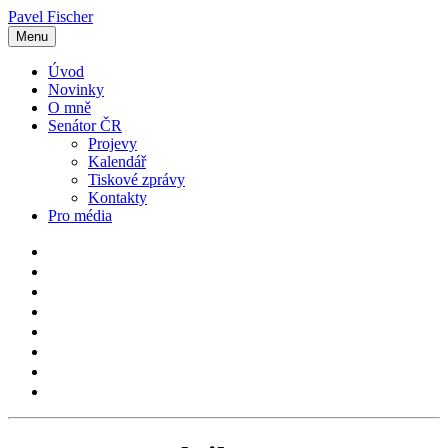
Pavel Fischer
Menu
Úvod
Novinky
O mně
Senátor ČR
Projevy
Kalendář
Tiskové zprávy
Kontakty
Pro média