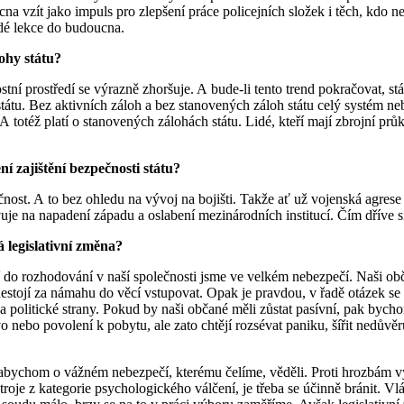
zít jako impuls pro zlepšení práce policejních složek i těch, kdo nes
rdé lekce do budoucna.
lohy státu?
 prostředí se výrazně zhoršuje. A bude-li tento trend pokračovat, stát 
átu. Bez aktivních záloh a bez stanovených záloh státu celý systém ne
totéž platí o stanovených zálohách státu. Lidé, kteří mají zbrojní průk
í zajištění bezpečnosti státu?
nost. A to bez ohledu na vývoj na bojišti. Takže ať už vojenská agres
ravuje na napadení západu a oslabení mezinárodních institucí. Čím dřív
 legislativní změna?
 do rozhodování v naší společnosti jsme ve velkém nebezpečí. Naši obč
nestojí za námahu do věcí vstupovat. Opak je pravdou, v řadě otázek se 
a politické strany. Pokud by naši občané měli zůstat pasívní, pak bych
rávo nebo povolení k pobytu, ale zato chtějí rozsévat paniku, šířit nedův
 abychom o vážném nebezpečí, kterému čelíme, věděli. Proti hrozbám vy
stroje z kategorie psychologického válčení, je třeba se účinně bránit.