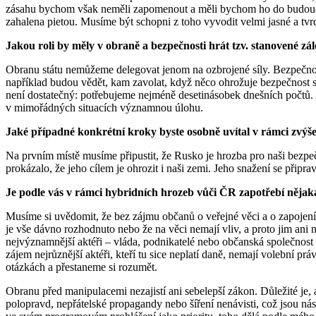
zásahu bychom však neměli zapomenout a měli bychom ho do budoucna v
zahalena pietou. Musíme být schopni z toho vyvodit velmi jasné a tv
Jakou roli by měly v obraně a bezpečnosti hrát tzv. stanovené zá
Obranu státu nemůžeme delegovat jenom na ozbrojené síly. Bezpečnostní
například budou vědět, kam zavolat, když něco ohrožuje bezpečnost st
není dostatečný: potřebujeme nejméně desetinásobek dnešních počtů. A 
v mimořádných situacích významnou úlohu.
Jaké případné konkrétní kroky byste osobně uvítal v rámci zvýšen
Na prvním místě musíme připustit, že Rusko je hrozba pro naši bezpeč
prokázalo, že jeho cílem je ohrozit i naši zemi. Jeho snažení se přip
Je podle vás v rámci hybridních hrozeb vůči ČR zapotřebí nějaká
Musíme si uvědomit, že bez zájmu občanů o veřejné věci a o zapojení
je vše dávno rozhodnuto nebo že na věci nemají vliv, a proto jim ani 
nejvýznamnější aktéři – vláda, podnikatelé nebo občanská společnost 
zájem nejrůznější aktéři, kteří tu sice neplatí daně, nemají volební p
otázkách a přestaneme si rozumět.
Obranu před manipulacemi nezajistí ani sebelepší zákon. Důležité je,
polopravd, nepřátelské propagandy nebo šíření nenávisti, což jsou ná