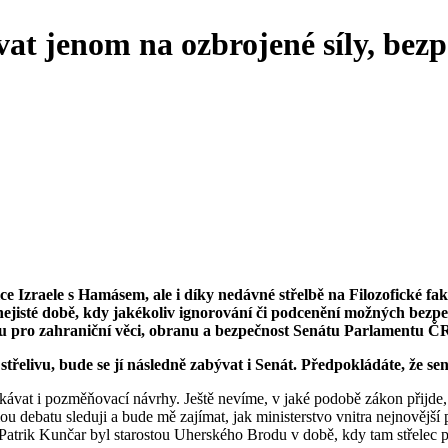
t jenom na ozbrojené síly, bezpe
lce Izraele s Hamásem, ale i díky nedávné střelbě na Filozofické fa
nejisté době, kdy jakékoliv ignorování či podcenění možných bezpe
oru pro zahraniční věci, obranu a bezpečnost Senátu Parlamentu Č
řelivu, bude se jí následně zabývat i Senát. Předpokládáte, že s
at i pozměňovací návrhy. Ještě nevíme, v jaké podobě zákon přijde, a 
lou debatu sleduji a bude mě zajímat, jak ministerstvo vnitra nejnovějš
 Patrik Kunčar byl starostou Uherského Brodu v době, kdy tam střelec př