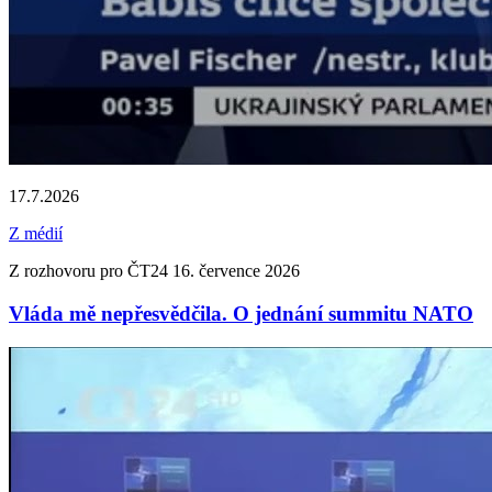
17.7.2026
Z médií
Z rozhovoru pro ČT24 16. července 2026
Vláda mě nepřesvědčila. O jednání summitu NATO