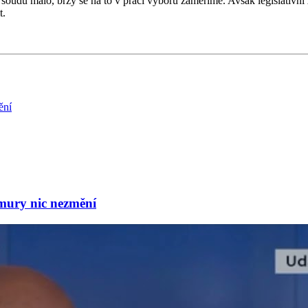
soudu málo, brzy se na to v práci výboru zaměříme. Avšak legislativn
t.
mury nic nezmění