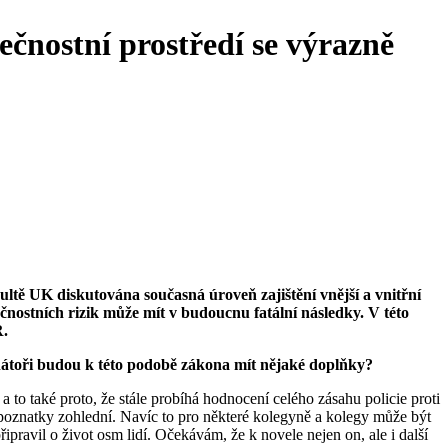
čnostní prostředí se výrazně
kultě UK diskutována současná úroveň zajištění vnější a vnitřní
čnostních rizik může mít v budoucnu fatální následky. V této
R.
enátoři budou k této podobě zákona mít nějaké doplňky?
to také proto, že stále probíhá hodnocení celého zásahu policie proti
í poznatky zohlední. Navíc to pro některé kolegyně a kolegy může být
ipravil o život osm lidí. Očekávám, že k novele nejen on, ale i další