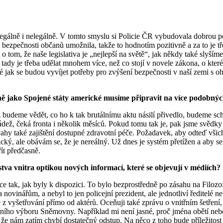
 legálně i nelegálně. V tomto smyslu si Policie ČR vybudovala dobrou 
h bezpečnosti občanů umožnila, takže to hodnotím pozitivně a za to je
tom, že naše legislativa je „nejlepší na světě“, jak někdy také slyšíme
 A tady je třeba udělat mnohem více, než co stojí v novele zákona, o kt
aké jak se budou vyvíjet potřeby pro zvýšení bezpečnosti v naší zemi s
ě jako Spojené státy americké musíme připravit na více podobnýc
me vědět, co ho k tak brutálnímu aktu násilí přivedlo, budeme schopn
ádež, čeká fronta i několik měsíců. Pokud tomu tak je, pak jsme svědk
hy také zajištění dostupné zdravotní péče. Požadavek, aby odteď všich
ický, ale obávám se, že je nereálný. Už dnes je systém přetížen a aby se
ít předčasně.
va vnitra optikou nových informací, které se objevují v médiích?
ace tak, jak byly k dispozici. To bylo bezprostředně po zásahu na Filoz
 novinářům, a nebyl to jen policejní prezident, ale jednotliví ředitelé
z vyšetřování přímo od aktérů. Oceňuji také zprávu o vnitřním šetření,
nostního výboru Sněmovny. Například mi není jasné, proč jména obětí ne
 nám zatím chybí dostatečný odstup. Na něco z toho bude příležitost s