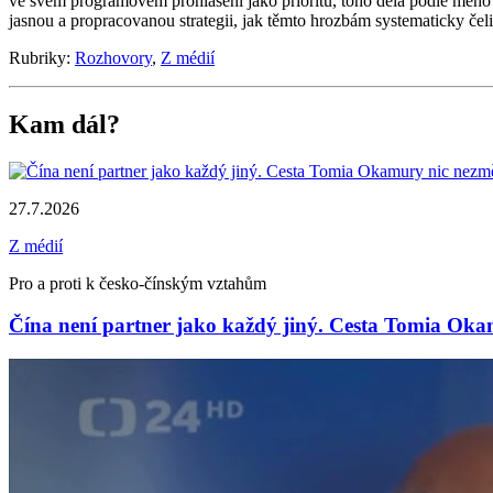
ve svém programovém prohlášení jako prioritu, toho dělá podle mého 
jasnou a propracovanou strategii, jak těmto hrozbám systematicky čeli
Rubriky:
Rozhovory
,
Z médií
Kam dál?
27.7.2026
Z médií
Pro a proti k česko-čínským vztahům
Čína není partner jako každý jiný. Cesta Tomia Oka