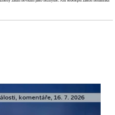
í změny zatím nevidím jako nezbytné. Ani sebelepší zákon nenahradí