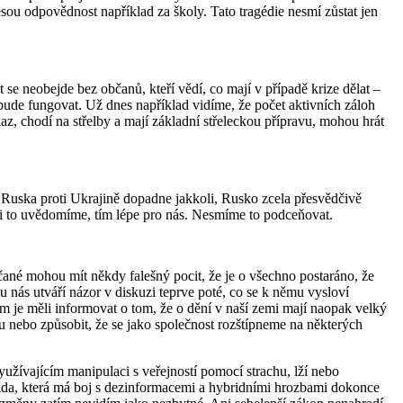
ou odpovědnost například za školy. Tato tragédie nesmí zůstat jen
se neobejde bez občanů, kteří vědí, co mají v případě krize dělat –
bude fungovat. Už dnes například vidíme, že počet aktivních záloh
az, chodí na střelby a mají základní střeleckou přípravu, mohou hrát
e Ruska proti Ukrajině dopadne jakkoli, Rusko zcela přesvědčivě
e si to uvědomíme, tím lépe pro nás. Nesmíme to podceňovat.
ané mohou mít někdy falešný pocit, že je o všechno postaráno, že
u nás utváří názor v diskuzi teprve poté, co se k němu vysloví
om je měli informovat o tom, že o dění v naší zemi mají naopak velký
ěru nebo způsobit, že se jako společnost rozštípneme na některých
užívajícím manipulaci s veřejností pomocí strachu, lží nebo
 Vláda, která má boj s dezinformacemi a hybridními hrozbami dokonce