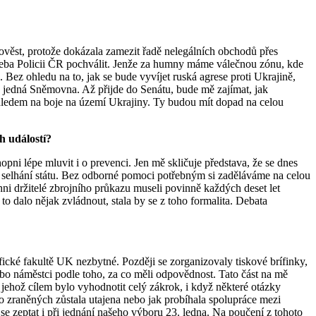
pověst, protože dokázala zamezit řadě nelegálních obchodů přes
 třeba Policii ČR pochválit. Jenže za humny máme válečnou zónu, kde
. Bez ohledu na to, jak se bude vyvíjet ruská agrese proti Ukrajině,
eré jedná Sněmovna. Až přijde do Senátu, bude mě zajímat, jak
 ohledem na boje na území Ukrajiny. Ty budou mít dopad na celou
h událostí?
i lépe mluvit i o prevenci. Jen mě skličuje představa, že se dnes
y selhání státu. Bez odborné pomoci potřebným si zaděláváme na celou
ni držitelé zbrojního průkazu museli povinně každých deset let
 to dalo nějak zvládnout, stala by se z toho formalita. Debata
ofické fakultě UK nezbytné. Později se zorganizovaly tiskové brífinky,
 nebo náměstci podle toho, za co měli odpovědnost. Tato část na mě
 jehož cílem bylo vyhodnotit celý zákrok, i když některé otázky
bo zraněných zůstala utajena nebo jak probíhala spolupráce mezi
e zeptat i při jednání našeho výboru 23. ledna. Na poučení z tohoto