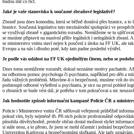
budou mít co říct.
Jaké je vaše stanovisko k současné zbraňové legislativě?
Zbraně jsou dnes komodita, která se běžně dostává přes hranice, a to
hranice. Současná legislativa tuto mezinárodní spolupráci ve prospěc
se využívají zbraně v gigantickém rozsahu. Nemůžeme se tu ujišťovat o 
se musíme připravit na masívní příliv legálních i nelegálních zbraní.
se ministerstvo vnitra staví nejen k poučení z útoku na FF UK, ale t
Evropu a na nás i dlouho poté, kdy tam padne poslední výstřel.
Je podle vás událost na FF UK ojedinělým činem, nebo se podobn
Dnes tomu nemůžeme rozumět, dokud neznáme motivy pachatele. Až bude
na odbornou pomoc psychologa či psychiatra, například pro děti a ml
řadu vážných problémů. Mluvíme-li o bezpečnosti, musíme vzít do úva
podstoupit odborné vyšetření u psychiatra, je sice na první pohled log
o zbraních se bude vést dál, je potřeba v tom pokračovat a nic neuzavř
Jak hodnotíte způsob informační kampaně Policie ČR a ministerst
Policie i Ministerstvo vnitra ČR sdělovali veřejnosti průběžně inform
pokud vím, byly nejméně tři. Při nich policie profesionálně odpovídala
působila důvěryhodně, protože občan dostal možnost slyšet informace 
si stále nesu, a to přesto, že jsem se mohl účastnit i jednání bezpeč
Univerzitou Karlovou a bezpečnostními složkami. Ale tady uznávám, že