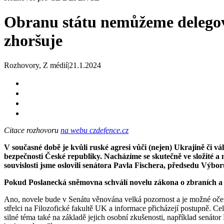
Obranu státu nemůžeme delegova
zhoršuje
Rozhovory, Z médií
|
21.1.2024
Citace rozhovoru
na webu czdefence.cz
V současné době je kvůli ruské agresi vůči (nejen) Ukrajině či vá
bezpečnosti České republiky. Nacházíme se skutečně ve složité a 
souvislosti jsme oslovili senátora Pavla Fischera, předsedu Výb
Pokud Poslanecká sněmovna schválí novelu zákona o zbraních a st
Ano, novele bude v Senátu věnována velká pozornost a je možné očekáv
střelci na Filozofické fakultě UK a informace přicházejí postupně. Ce
silné téma také na základě jejich osobní zkušenosti, například senátor