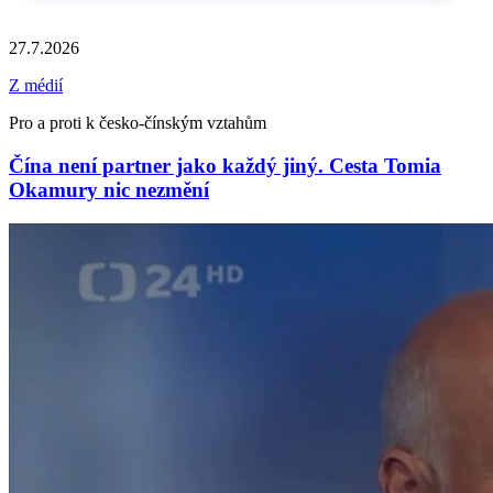
27.7.2026
Z médií
Pro a proti k česko-čínským vztahům
Čína není partner jako každý jiný. Cesta Tomia
Okamury nic nezmění