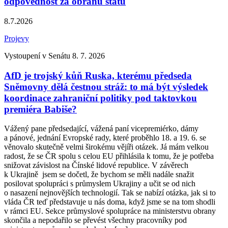
odpovědnost za obranu státu
8.7.2026
Projevy
Vystoupení v Senátu 8. 7. 2026
AfD je trojský kůň Ruska, kterému předseda
Sněmovny dělá čestnou stráž: to má být výsledek
koordinace zahraniční politiky pod taktovkou
premiéra Babiše?
Vážený pane předsedající, vážená paní vicepremiérko, dámy
a pánové, jednání Evropské rady, které proběhlo 18. a 19. 6. se
věnovalo skutečně velmi širokému vějíři otázek. Já mám velkou
radost, že se ČR spolu s celou EU přihlásila k tomu, že je potřeba
snižovat závislost na Čínské lidové republice. V závěrech
k Ukrajině jsem se dočetl, že bychom se měli nadále snažit
posilovat spolupráci s průmyslem Ukrajiny a učit se od nich
o nasazení nejnovějších technologií. Tak se nabízí otázka, jak si to
vláda ČR teď představuje u nás doma, když jsme se na tom shodli
v rámci EU. Sekce průmyslové spolupráce na ministerstvu obrany
skončila a nepodařilo se převést všechny pracovníky pod