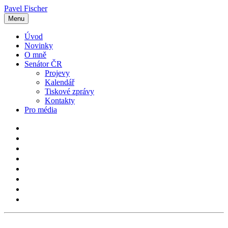
Pavel Fischer
Menu
Úvod
Novinky
O mně
Senátor ČR
Projevy
Kalendář
Tiskové zprávy
Kontakty
Pro média