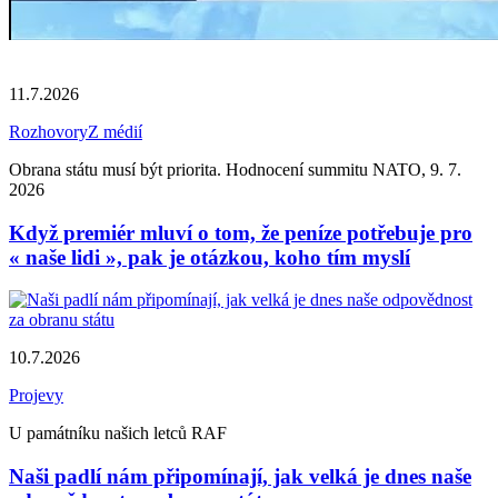
11.7.2026
Rozhovory
Z médií
Obrana státu musí být priorita. Hodnocení summitu NATO, 9. 7.
2026
Když premiér mluví o tom, že peníze potřebuje pro
« naše lidi », pak je otázkou, koho tím myslí
10.7.2026
Projevy
U památníku našich letců RAF
Naši padlí nám připomínají, jak velká je dnes naše