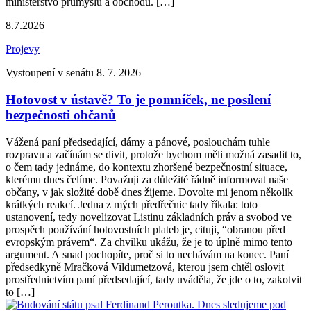
ministerstvo průmyslu a obchodu. […]
8.7.2026
Projevy
Vystoupení v senátu 8. 7. 2026
Hotovost v ústavě? To je pomníček, ne posílení
bezpečnosti občanů
Vážená paní předsedající, dámy a pánové, poslouchám tuhle
rozpravu a začínám se divit, protože bychom měli možná zasadit to,
o čem tady jednáme, do kontextu zhoršené bezpečnostní situace,
kterému dnes čelíme. Považuji za důležité řádně informovat naše
občany, v jak složité době dnes žijeme. Dovolte mi jenom několik
krátkých reakcí. Jedna z mých předřečnic tady říkala: toto
ustanovení, tedy novelizovat Listinu základních práv a svobod ve
prospěch používání hotovostních plateb je, cituji, “obranou před
evropským právem“. Za chvilku ukážu, že je to úplně mimo tento
argument. A snad pochopíte, proč si to nechávám na konec. Paní
předsedkyně Mračková Vildumetzová, kterou jsem chtěl oslovit
prostřednictvím paní předsedající, tady uváděla, že jde o to, zakotvit
to […]