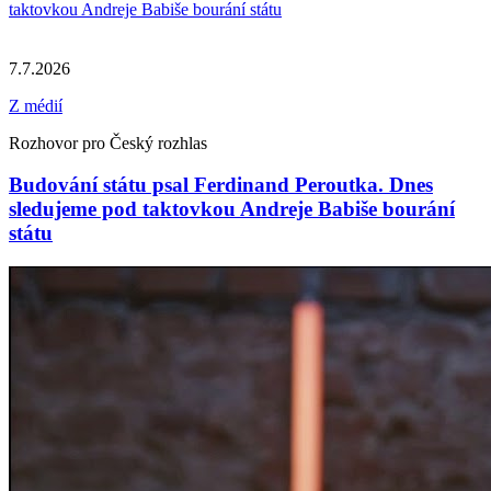
7.7.2026
Z médií
Rozhovor pro Český rozhlas
Budování státu psal Ferdinand Peroutka. Dnes
sledujeme pod taktovkou Andreje Babiše bourání
státu