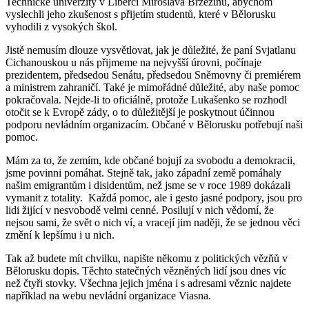
Technické univerzity v Liberci Miroslava Brzezinu, abychom
vyslechli jeho zkušenost s přijetím studentů, které v Bělorusku
vyhodili z vysokých škol.
Jistě nemusím dlouze vysvětlovat, jak je důležité, že paní Svjatlanu
Cichanouskou u nás přijmeme na nejvyšší úrovni, počínaje
prezidentem, předsedou Senátu, předsedou Sněmovny či premiérem
a ministrem zahraničí. Také je mimořádné důležité, aby naše pomoc
pokračovala. Nejde-li to oficiálně, protože Lukašenko se rozhodl
otočit se k Evropě zády, o to důležitější je poskytnout účinnou
podporu nevládním organizacím. Občané v Bělorusku potřebují naši
pomoc.
Mám za to, že zemím, kde občané bojují za svobodu a demokracii,
jsme povinni pomáhat. Stejně tak, jako západní země pomáhaly
našim emigrantům i disidentům, než jsme se v roce 1989 dokázali
vymanit z totality. Každá pomoc, ale i gesto jasné podpory, jsou pro
lidi žijící v nesvobodě velmi cenné. Posilují v nich vědomí, že
nejsou sami, že svět o nich ví, a vracejí jim naději, že se jednou věci
změní k lepšímu i u nich.
Tak až budete mít chvilku, napište někomu z politických vězňů v
Bělorusku dopis. Těchto statečných vězněných lidí jsou dnes víc
než čtyři stovky. Všechna jejich jména i s adresami věznic najdete
například na webu nevládní organizace Viasna.