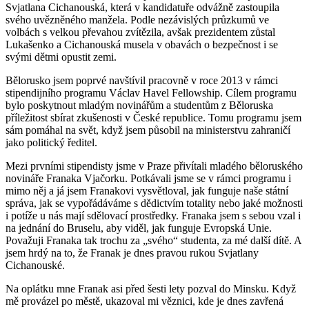
Svjatlana Cichanouská, která v kandidatuře odvážně zastoupila
svého uvězněného manžela. Podle nezávislých průzkumů ve
volbách s velkou převahou zvítězila, avšak prezidentem zůstal
Lukašenko a Cichanouská musela v obavách o bezpečnost i se
svými dětmi opustit zemi.
Bělorusko jsem poprvé navštívil pracovně v roce 2013 v rámci
stipendijního programu Václav Havel Fellowship. Cílem programu
bylo poskytnout mladým novinářům a studentům z Běloruska
příležitost sbírat zkušenosti v České republice. Tomu programu jsem
sám pomáhal na svět, když jsem působil na ministerstvu zahraničí
jako politický ředitel.
Mezi prvními stipendisty jsme v Praze přivítali mladého běloruského
novináře Franaka Vjačorku. Potkávali jsme se v rámci programu i
mimo něj a já jsem Franakovi vysvětloval, jak funguje naše státní
správa, jak se vypořádáváme s dědictvím totality nebo jaké možnosti
i potíže u nás mají sdělovací prostředky. Franaka jsem s sebou vzal i
na jednání do Bruselu, aby viděl, jak funguje Evropská Unie.
Považuji Franaka tak trochu za „svého“ studenta, za mé další dítě. A
jsem hrdý na to, že Franak je dnes pravou rukou Svjatlany
Cichanouské.
Na oplátku mne Franak asi před šesti lety pozval do Minsku. Když
mě provázel po městě, ukazoval mi věznici, kde je dnes zavřená