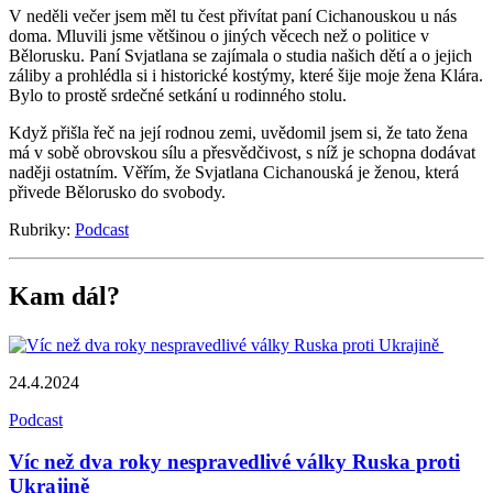
V neděli večer jsem měl tu čest přivítat paní Cichanouskou u nás
doma. Mluvili jsme většinou o jiných věcech než o politice v
Bělorusku. Paní Svjatlana se zajímala o studia našich dětí a o jejich
záliby a prohlédla si i historické kostýmy, které šije moje žena Klára.
Bylo to prostě srdečné setkání u rodinného stolu.
Když přišla řeč na její rodnou zemi, uvědomil jsem si, že tato žena
má v sobě obrovskou sílu a přesvědčivost, s níž je schopna dodávat
naději ostatním. Věřím, že Svjatlana Cichanouská je ženou, která
přivede Bělorusko do svobody.
Rubriky:
Podcast
Kam dál?
24.4.2024
Podcast
Víc než dva roky nespravedlivé války Ruska proti
Ukrajině