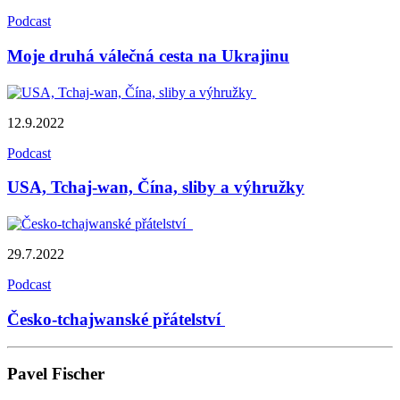
Podcast
Moje druhá válečná cesta na Ukrajinu
12.9.2022
Podcast
USA, Tchaj-wan, Čína, sliby a výhružky
29.7.2022
Podcast
Česko-tchajwanské přátelství
Pavel Fischer