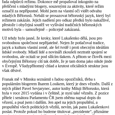
řada odpůrců režimu. Dokonce mě propašoval inkognito na
přelíčení s mladými blogery, souzenými za aktivity, které režim
označil za nepřípustné. Mohl jsem na vlastní oči vidět odvahu
mladých Bělorusů. Nebáli se prosazovat běloruský jazyk, který byl
režimem zakázán. Jejich nadšení pro odkaz předků bylo nakažlivé,
přestože i obyčejná soutěž ve vyšívání tradičních běloruských
motivů byla – samozřejmě – policejně zakázaná.
Už tehdy bylo jasné, že kroky, které Lukašenko dělá, jsou pro
svobodnou společnost nepřijatelné. Nejen že potlačoval tradice,
jazyk a kulturu vlastní země, ale šel tvrdě i proti obecným ideálům
lidské svobody. Mladí lidé a novináři zkoušeli neztratit spojení se
svobodou, ale ocitali se pod sílícím tlakem. A přitom se člověk mezi
obyčejnými Bělorusy cítí tak dobře, že je tam doma jako nikde jinde
v Evropě. Všudypřítomný chlad a krutost oficiálních struktur jsou
však děsivé.
Franak mě v Minsku seznámil s řadou opozičníků, třeba s
populárním blogerem Iharem Losikem, který je dnes vězněn. Další z
mých přátel Pavel Sevjarynec, autor knihy Miluji Bělorusko, která
byla v roce 2015 vydána i v češtině, je nyní také vězněn. Z pozice
přítele i senátora Parlamentu ČR jsem oběma napsal dopis do
vězení, a psal jsem i dalším. Jen apel na jejich propuštění, a
propuštění všech politických vězňů, nevím, jak panu Lukašenkovi
poslat. Protože pokud ho budeme titulovat „prezidente“, přiznáme