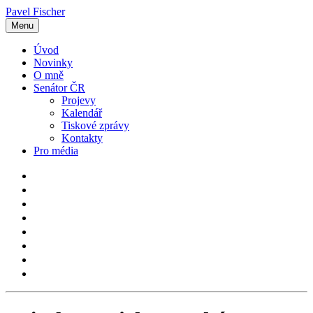
Pavel Fischer
Menu
Úvod
Novinky
O mně
Senátor ČR
Projevy
Kalendář
Tiskové zprávy
Kontakty
Pro média