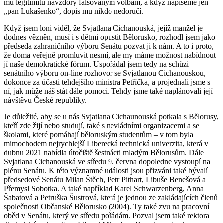
mu legitimitu navzdory falšovaným volbám, a když napíšeme jen
„pan Lukašenko“, dopis mu nikdo nedoručí.
Když jsem loni viděl, že Svjatlana Cichanouská, jejíž manžel je
dodnes vězněn, musí i s dětmi opustit Bělorusko, rozhodl jsem jako
předseda zahraničního výboru Senátu pozvat ji k nám. A to i proto,
že doma veřejně promluvit nesmí, ale my máme možnost nabídnout
jí naše demokratické fórum. Uspořádal jsem tedy na schůzi
senátního výboru on-line rozhovor se Svjatlanou Cichanouskou,
dokonce za účasti tehdejšího ministra Petříčka, a projednali jsme s
ní, jak může náš stát dále pomoci. Tehdy jsme také naplánovali její
návštěvu České republiky.
Je důležité, aby se u nás Svjatlana Cichaunouská potkala s Bělorusy,
kteří zde žijí nebo studují, také s nevládními organizacemi a se
školami, které pomáhají běloruským studentům – v tom byla
mimochodem nejrychlejší Liberecká technická univerzita, která v
dubnu 2021 nabídla útočiště šestnácti mladým Bělorusům. Dále
Svjatlana Cichanouská ve středu 9. června dopoledne vystoupí na
plénu Senátu. K této významné události jsou přizváni také bývalí
předsedové Senátu Milan Štěch, Petr Pithart, Libuše Benešová a
Přemysl Sobotka. A také například Karel Schwarzenberg, Anna
Šabatová a Petruška Šustrová, která je jednou ze zakládajících členů
společnosti Občanské Bělorusko (2004). Ty také zvu na pracovní
oběd v Senátu, který ve středu pořádám. Pozval jsem také rektora