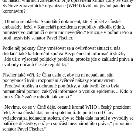
do našich vnitřních záležitostí? A je oprávněná kritika Číny ze strany
Světové zdravotnické organizace (WHO) kvůli utajování pandemie
koronaviru?
„Dlouho se otálelo. Skandální dokument, který přišel z čínské
ambasády, ležel v Kanceláři prezidenta republiky několik týdnů,
ministerstvo zahraničí o něm nic nevědělo,“ kritizuje v pořadu Pro a
proti nezávislý senátor Pavel Fischer.
Podle něj pokusy Číny vměšovat se a ovlivňovat situaci u nás
dokládá také každoroční zpráva Bezpečnostní informační služby.
„Jde už o výsostně politický problém, protože jde o základní práva a
svobody občanů České republiky.“
Fischer také věří, že Čína usiluje, aby na ni nepadl ani stín
pochybností kvůli rozpoutání světové nákazy koronavirem.
„Prodává roušky a ochranné pomůcky, a pak tvrdí, že to byla
humanitární pomoc, zakrývá informace o vzniku epidemie… Kdo o
tom v Číně začne mluvit, tak zmizí.“
„Nevíme, co se v Číně děje, ostatně kromě WHO i český prezident
řekl, že na čínská data není spolehnutí. Je potřeba od Číny
vyžadovat za jednacím stolem, aby se čísla dala na stůl a vyvodily se
patřičné důsledky, což je i součást mezinárodního práva,“ připomíná
senátor Pavel Fischer.“