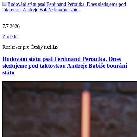
7.7.2026
Z médií
Rozhovor pro Český rozhlas
Budování státu psal Ferdinand Peroutka. Dnes
sledujeme pod taktovkou Andreje Babiše bourání
státu