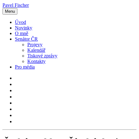
Pavel Fischer
Menu
Úvod
Novinky
O mně
Senátor ČR
Projevy
Kalendář
Tiskové zprávy
Kontakty
Pro média