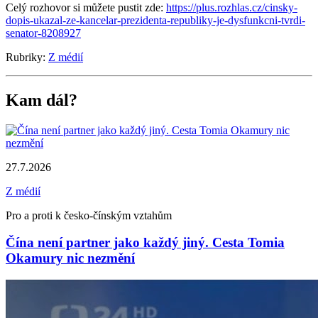
Celý rozhovor si můžete pustit zde:
https://plus.rozhlas.cz/cinsky-
dopis-ukazal-ze-kancelar-prezidenta-republiky-je-dysfunkcni-tvrdi-
senator-8208927
Rubriky:
Z médií
Kam dál?
27.7.2026
Z médií
Pro a proti k česko-čínským vztahům
Čína není partner jako každý jiný. Cesta Tomia
Okamury nic nezmění