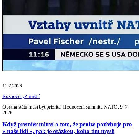
11.7.2026
Rozhovory
Z médií
Obrana státu musí být priorita. Hodnocení summitu NATO, 9. 7.
2026
Když premiér mluví o tom, že peníze potřebuje pro
« naše lidi », pak je otázkou, koho tím myslí