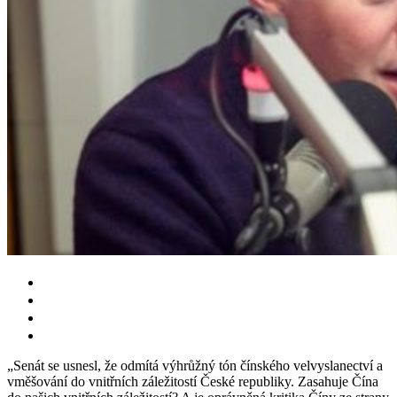
„Senát se usnesl, že odmítá výhrůžný tón čínského velvyslanectví a
vměšování do vnitřních záležitostí České republiky. Zasahuje Čína