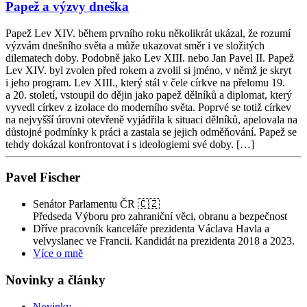
Papež a výzvy dneška
Papež Lev XIV. během prvního roku několikrát ukázal, že rozumí
výzvám dnešního světa a může ukazovat směr i ve složitých
dilematech doby. Podobně jako Lev XIII. nebo Jan Pavel II. Papež
Lev XIV. byl zvolen před rokem a zvolil si jméno, v němž je skryt
i jeho program. Lev XIII., který stál v čele církve na přelomu 19.
a 20. století, vstoupil do dějin jako papež dělníků a diplomat, který
vyvedl církev z izolace do moderního světa. Poprvé se totiž církev
na nejvyšší úrovni otevřeně vyjádřila k situaci dělníků, apelovala na
důstojné podmínky k práci a zastala se jejich odměňování. Papež se
tehdy dokázal konfrontovat i s ideologiemi své doby. […]
Pavel Fischer
Senátor Parlamentu ČR 🇨🇿
Předseda Výboru pro zahraniční věci, obranu a bezpečnost
Dříve pracovník kanceláře prezidenta Václava Havla a
velvyslanec ve Francii. Kandidát na prezidenta 2018 a 2023.
Více o mně
Novinky a články
Novinky