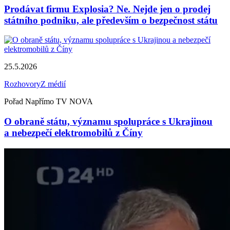
Prodávat firmu Explosia? Ne. Nejde jen o prodej
státního podniku, ale především o bezpečnost státu
25.5.2026
Rozhovory
Z médií
Pořad Napřímo TV NOVA
O obraně státu, významu spolupráce s Ukrajinou
a nebezpečí elektromobilů z Číny