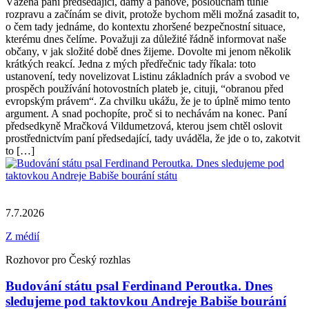
Vážená paní předsedající, dámy a pánové, poslouchám tuhle
rozpravu a začínám se divit, protože bychom měli možná zasadit to,
o čem tady jednáme, do kontextu zhoršené bezpečnostní situace,
kterému dnes čelíme. Považuji za důležité řádně informovat naše
občany, v jak složité době dnes žijeme. Dovolte mi jenom několik
krátkých reakcí. Jedna z mých předřečnic tady říkala: toto
ustanovení, tedy novelizovat Listinu základních práv a svobod ve
prospěch používání hotovostních plateb je, cituji, “obranou před
evropským právem“. Za chvilku ukážu, že je to úplně mimo tento
argument. A snad pochopíte, proč si to nechávám na konec. Paní
předsedkyně Mračková Vildumetzová, kterou jsem chtěl oslovit
prostřednictvím paní předsedající, tady uváděla, že jde o to, zakotvit
to […]
7.7.2026
Z médií
Rozhovor pro Český rozhlas
Budování státu psal Ferdinand Peroutka. Dnes
sledujeme pod taktovkou Andreje Babiše bourání