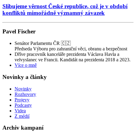
Slibujeme věrnost České republice, což je v období
konfliktů mimořádně významný závazek
Pavel Fischer
Senátor Parlamentu ČR 🇨🇿
Předseda Výboru pro zahraniční věci, obranu a bezpečnost
Dříve pracovník kanceláře prezidenta Václava Havla a
velvyslanec ve Francii. Kandidát na prezidenta 2018 a 2023.
Více o mně
Novinky a články
Novinky
Rozhovory
Projevy
Podcasty
Videa
Z médií
Archiv kampaní