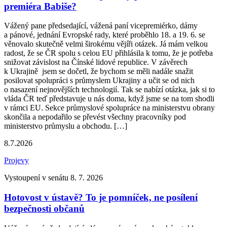
premiéra Babiše?
Vážený pane předsedající, vážená paní vicepremiérko, dámy
a pánové, jednání Evropské rady, které proběhlo 18. a 19. 6. se
věnovalo skutečně velmi širokému vějíři otázek. Já mám velkou
radost, že se ČR spolu s celou EU přihlásila k tomu, že je potřeba
snižovat závislost na Čínské lidové republice. V závěrech
k Ukrajině jsem se dočetl, že bychom se měli nadále snažit
posilovat spolupráci s průmyslem Ukrajiny a učit se od nich
o nasazení nejnovějších technologií. Tak se nabízí otázka, jak si to
vláda ČR teď představuje u nás doma, když jsme se na tom shodli
v rámci EU. Sekce průmyslové spolupráce na ministerstvu obrany
skončila a nepodařilo se převést všechny pracovníky pod
ministerstvo průmyslu a obchodu. […]
8.7.2026
Projevy
Vystoupení v senátu 8. 7. 2026
Hotovost v ústavě? To je pomníček, ne posílení
bezpečnosti občanů