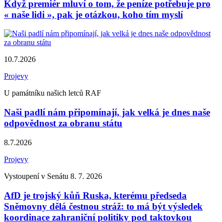
Když premiér mluví o tom, že peníze potřebuje pro
« naše lidi », pak je otázkou, koho tím myslí
10.7.2026
Projevy
U památníku našich letců RAF
Naši padlí nám připomínají, jak velká je dnes naše
odpovědnost za obranu státu
8.7.2026
Projevy
Vystoupení v Senátu 8. 7. 2026
AfD je trojský kůň Ruska, kterému předseda
Sněmovny dělá čestnou stráž: to má být výsledek
koordinace zahraniční politiky pod taktovkou