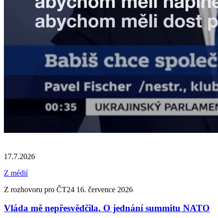
17.7.2026
Z médií
Z rozhovoru pro ČT24 16. července 2026
Vláda mě nepřesvědčila. O jednání summitu NATO