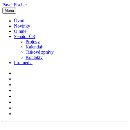
Pavel Fischer
Menu
Úvod
Novinky
O mně
Senátor ČR
Projevy
Kalendář
Tiskové zprávy
Kontakty
Pro média