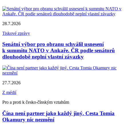
28.7.2026
Tiskové zprávy
Senátní výbor pro obranu schválil usnesení
k summitu NATO v Ankaře. ČR podle senátorů
dlouhodobě neplní vlastní závazky
27.7.2026
Z médií
Pro a proti k česko-čínským vztahům
Čína není partner jako každý jiný. Cesta Tomia
Okamury nic nezmění