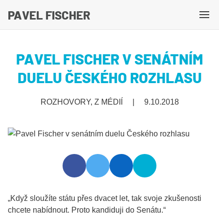
PAVEL FISCHER
M
e
n
PAVEL FISCHER V SENÁTNÍM
u
DUELU ČESKÉHO ROZHLASU
ROZHOVORY, Z MÉDIÍ
|
9.10.2018
„Když sloužíte státu přes dvacet let, tak svoje zkušenosti
chcete nabídnout. Proto kandiduji do Senátu.“