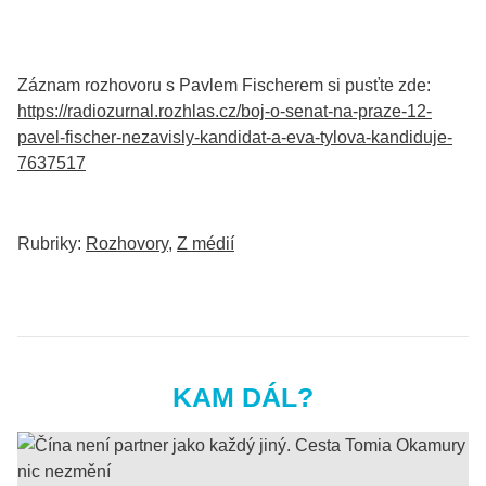
Záznam rozhovoru s Pavlem Fischerem si pusťte zde:
https://radiozurnal.rozhlas.cz/boj-o-senat-na-praze-12-
pavel-fischer-nezavisly-kandidat-a-eva-tylova-kandiduje-
7637517
Rubriky:
Rozhovory
,
Z médií
KAM DÁL?