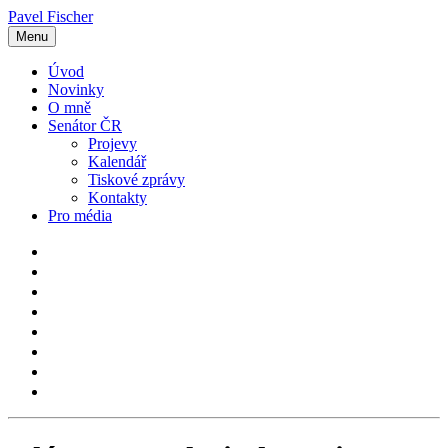
Pavel Fischer
Menu
Úvod
Novinky
O mně
Senátor ČR
Projevy
Kalendář
Tiskové zprávy
Kontakty
Pro média