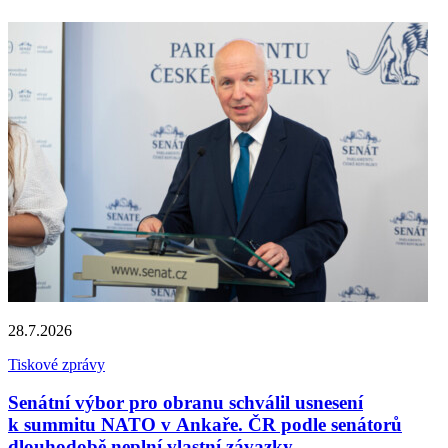
28.7.2026
Tiskové zprávy
Senátní výbor pro obranu schválil usnesení
k summitu NATO v Ankaře. ČR podle senátorů
dlouhodobě neplní vlastní závazky