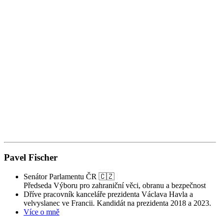
1
Z
Z
Pavel Fischer
Senátor Parlamentu ČR 🇨🇿
Předseda Výboru pro zahraniční věci, obranu a bezpečnost
Dříve pracovník kanceláře prezidenta Václava Havla a
velvyslanec ve Francii. Kandidát na prezidenta 2018 a 2023.
Více o mně