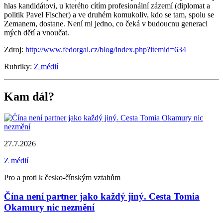
hlas kandidátovi, u kterého cítím profesionální zázemí (diplomat a
politik Pavel Fischer) a ve druhém komukoliv, kdo se tam, spolu se
Zemanem, dostane. Není mi jedno, co čeká v budoucnu generaci
mých dětí a vnoučat.
Zdroj:
http://www.fedorgal.cz/blog/index.php?itemid=634
Rubriky:
Z médií
Kam dál?
27.7.2026
Z médií
Pro a proti k česko-čínským vztahům
Čína není partner jako každý jiný. Cesta Tomia
Okamury nic nezmění