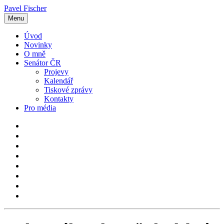
Pavel Fischer
Menu
Úvod
Novinky
O mně
Senátor ČR
Projevy
Kalendář
Tiskové zprávy
Kontakty
Pro média