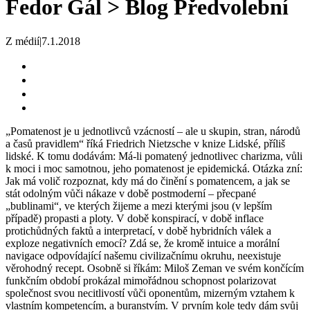
Fedor Gál > Blog Předvolební
Z médií
|
7.1.2018
„Pomatenost je u jednotlivců vzácností – ale u skupin, stran, národů
a časů pravidlem“ říká Friedrich Nietzsche v knize Lidské, příliš
lidské. K tomu dodávám: Má-li pomatený jednotlivec charizma, vůli
k moci i moc samotnou, jeho pomatenost je epidemická. Otázka zní:
Jak má volič rozpoznat, kdy má do činění s pomatencem, a jak se
stát odolným vůči nákaze v době postmoderní – přecpané
„bublinami“, ve kterých žijeme a mezi kterými jsou (v lepším
případě) propasti a ploty. V době konspirací, v době inflace
protichůdných faktů a interpretací, v době hybridních válek a
exploze negativních emocí? Zdá se, že kromě intuice a morální
navigace odpovídající našemu civilizačnímu okruhu, neexistuje
věrohodný recept. Osobně si říkám: Miloš Zeman ve svém končícím
funkčním období prokázal mimořádnou schopnost polarizovat
společnost svou necitlivostí vůči oponentům, mizerným vztahem k
vlastním kompetencím, a buranstvím. V prvním kole tedy dám svůj