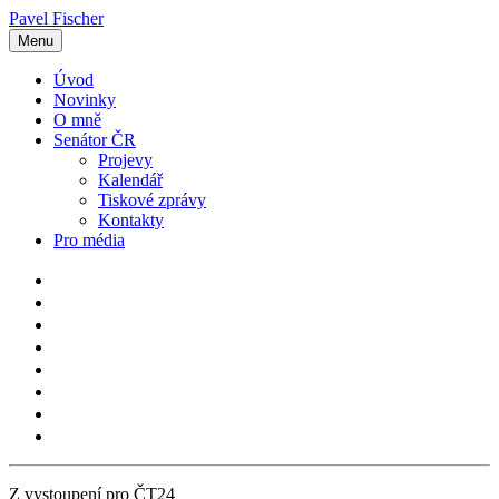
Pavel Fischer
Menu
Úvod
Novinky
O mně
Senátor ČR
Projevy
Kalendář
Tiskové zprávy
Kontakty
Pro média
Z vystoupení pro ČT24