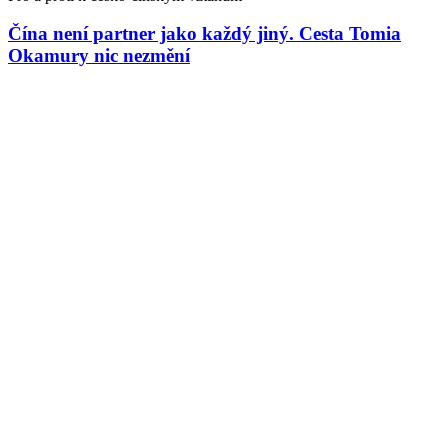
Čína není partner jako každý jiný. Cesta Tomia
Okamury nic nezmění