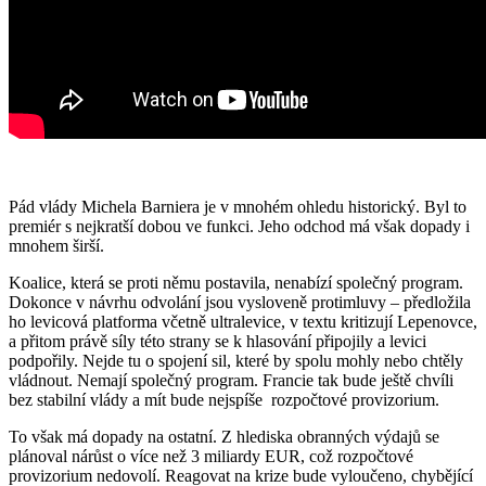
Pád vlády Michela Barniera je v mnohém ohledu historický. Byl to
premiér s nejkratší dobou ve funkci. Jeho odchod má však dopady i
mnohem širší.
Koalice, která se proti němu postavila, nenabízí společný program.
Dokonce v návrhu odvolání jsou vysloveně protimluvy – předložila
ho levicová platforma včetně ultralevice, v textu kritizují Lepenovce,
a přitom právě síly této strany se k hlasování připojily a levici
podpořily. Nejde tu o spojení sil, které by spolu mohly nebo chtěly
vládnout. Nemají společný program. Francie tak bude ještě chvíli
bez stabilní vlády a mít bude nejspíše rozpočtové provizorium.
To však má dopady na ostatní. Z hlediska obranných výdajů se
plánoval nárůst o více než 3 miliardy EUR, což rozpočtové
provizorium nedovolí. Reagovat na krize bude vyloučeno, chybějící