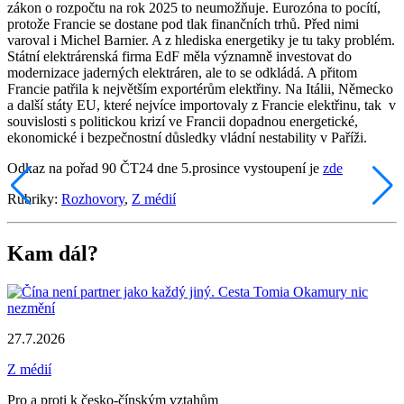
zákon o rozpočtu na rok 2025 to neumožňuje. Eurozóna to pocítí,
protože Francie se dostane pod tlak finančních trhů. Před nimi
varoval i Michel Barnier. A z hlediska energetiky je tu taky problém.
Státní elektrárenská firma EdF měla významně investovat do
modernizace jaderných elektráren, ale to se odkládá. A přitom
Francie patřila k největším exportérům elektřiny. Na Itálii, Německo
a další státy EU, které nejvíce importovaly z Francie elektřinu, tak v
souvislosti s politickou krizí ve Francii dopadnou energetické,
ekonomické i bezpečnostní důsledky vládní nestability v Paříži.
Odkaz na pořad 90 ČT24 dne 5.prosince vystoupení je
zde
Rubriky:
Rozhovory
,
Z médií
Kam dál?
27.7.2026
Z médií
Pro a proti k česko-čínským vztahům