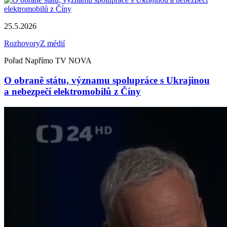
25.5.2026
Rozhovory
Z médií
Pořad Napřímo TV NOVA
O obraně státu, významu spolupráce s Ukrajinou
a nebezpečí elektromobilů z Číny