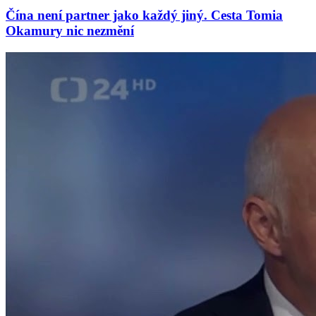
Čína není partner jako každý jiný. Cesta Tomia
Okamury nic nezmění