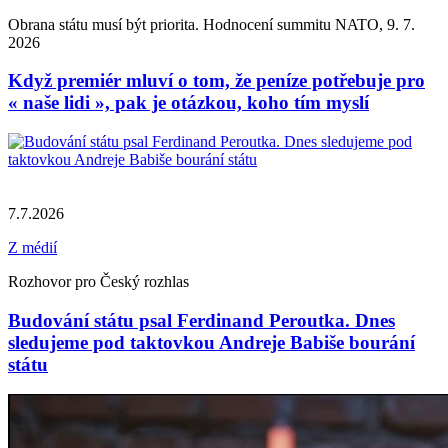
Obrana státu musí být priorita. Hodnocení summitu NATO, 9. 7.
2026
Když premiér mluví o tom, že peníze potřebuje pro
« naše lidi », pak je otázkou, koho tím myslí
7.7.2026
Z médií
Rozhovor pro Český rozhlas
Budování státu psal Ferdinand Peroutka. Dnes
sledujeme pod taktovkou Andreje Babiše bourání
státu