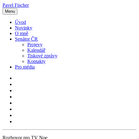
Pavel Fischer
Menu
Úvod
Novinky
O mně
Senátor ČR
Projevy
Kalendář
Tiskové zprávy
Kontakty
Pro média
Rozhovor pro TV Noe