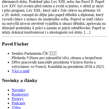
dilematech doby. Podobně jako Lev XIII. nebo Jan Pavel II. Papež
Lev XIV. byl zvolen před rokem a zvolil si jméno, v němž je skryt
i jeho program. Lev XIII., který stál v čele církve na přelomu 19.
a 20. století, vstoupil do dějin jako papež dělníků a diplomat, který
vyvedl církev z izolace do moderního světa. Poprvé se totiž církev
na nejvyšší úrovni otevřeně vyjádřila k situaci dělníků, apelovala na
důstojné podmínky k práci a zastala se jejich odměňování. Papež se
tehdy dokázal konfrontovat i s ideologiemi své doby. […]
Pavel Fischer
Senátor Parlamentu ČR 🇨🇿
Předseda Výboru pro zahraniční věci, obranu a bezpečnost
Dříve pracovník kanceláře prezidenta Václava Havla a
velvyslanec ve Francii. Kandidát na prezidenta 2018 a 2023.
Více o mně
Novinky a články
Novinky
Rozhovory
Projevy
Podcasty
Videa