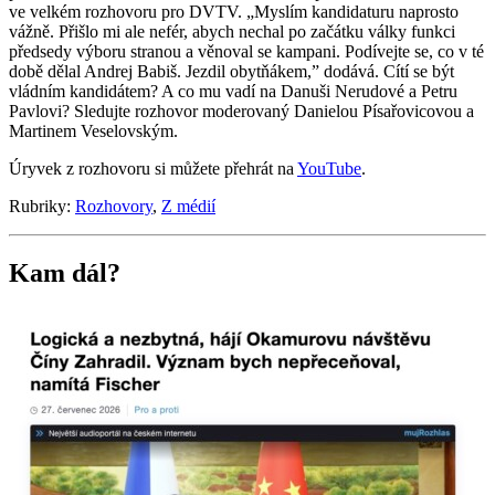
ve velkém rozhovoru pro DVTV. „Myslím kandidaturu naprosto
vážně. Přišlo mi ale nefér, abych nechal po začátku války funkci
předsedy výboru stranou a věnoval se kampani. Podívejte se, co v té
době dělal Andrej Babiš. Jezdil obytňákem,” dodává. Cítí se být
vládním kandidátem? A co mu vadí na Danuši Nerudové a Petru
Pavlovi? Sledujte rozhovor moderovaný Danielou Písařovicovou a
Martinem Veselovským.
Úryvek z rozhovoru si můžete přehrát na
YouTube
.
Rubriky:
Rozhovory
,
Z médií
Kam dál?