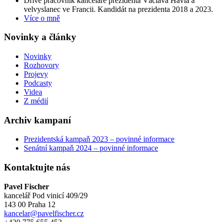
Dříve pracovník kanceláře prezidenta Václava Havla a
velvyslanec ve Francii. Kandidát na prezidenta 2018 a 2023.
Více o mně
Novinky a články
Novinky
Rozhovory
Projevy
Podcasty
Videa
Z médií
Archiv kampaní
Prezidentská kampaň 2023 – povinné informace
Senátní kampaň 2024 – povinné informace
Kontaktujte nás
Pavel Fischer
kancelář Pod vinicí 409/29
143 00 Praha 12
kancelar@pavelfischer.cz