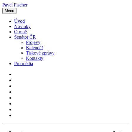
Pavel Fischer
Menu
Úvod
Novinky
O mně
Senátor ČR
Projevy
Kalendář
Tiskové zprávy
Kontakty
Pro média