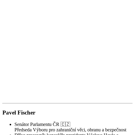
1
Z
Z
Pavel Fischer
Senátor Parlamentu ČR 🇨🇿
Předseda Výboru pro zahraniční věci, obranu a bezpečnost