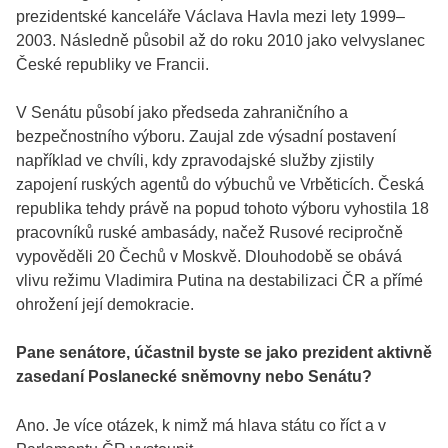
prezidentské kanceláře Václava Havla mezi lety 1999–
2003. Následně působil až do roku 2010 jako velvyslanec
České republiky ve Francii.
V Senátu působí jako předseda zahraničního a
bezpečnostního výboru. Zaujal zde výsadní postavení
například ve chvíli, kdy zpravodajské služby zjistily
zapojení ruských agentů do výbuchů ve Vrběticích. Česká
republika tehdy právě na popud tohoto výboru vyhostila 18
pracovníků ruské ambasády, načež Rusové recipročně
vypověděli 20 Čechů v Moskvě. Dlouhodobě se obává
vlivu režimu Vladimira Putina na destabilizaci ČR a přímé
ohrožení její demokracie.
Pane senátore, účastnil byste se jako prezident aktivně
zasedaní Poslanecké sněmovny nebo Senátu?
Ano. Je více otázek, k nimž má hlava státu co říct a v