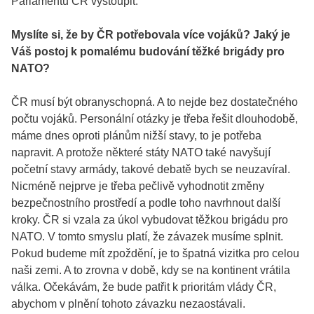
Parlamentu ČR vystoupit.
Myslíte si, že by ČR potřebovala více vojáků? Jaký je
Váš postoj k pomalému budování těžké brigády pro
NATO?
ČR musí být obranyschopná. A to nejde bez dostatečného
počtu vojáků. Personální otázky je třeba řešit dlouhodobě,
máme dnes oproti plánům nižší stavy, to je potřeba
napravit. A protože některé státy NATO také navyšují
početní stavy armády, takové debatě bych se neuzavíral.
Nicméně nejprve je třeba pečlivě vyhodnotit změny
bezpečnostního prostředí a podle toho navrhnout další
kroky. ČR si vzala za úkol vybudovat těžkou brigádu pro
NATO. V tomto smyslu platí, že závazek musíme splnit.
Pokud budeme mít zpoždění, je to špatná vizitka pro celou
naši zemi. A to zrovna v době, kdy se na kontinent vrátila
válka. Očekávám, že bude patřit k prioritám vlády ČR,
abychom v plnění tohoto závazku nezaostávali.