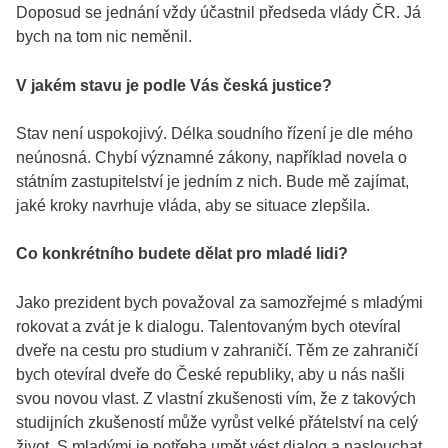
Doposud se jednání vždy účastnil předseda vlády ČR. Já
bych na tom nic neměnil.
V jakém stavu je podle Vás česká justice?
Stav není uspokojivý. Délka soudního řízení je dle mého
neúnosná. Chybí významné zákony, například novela o
státním zastupitelství je jedním z nich. Bude mě zajímat,
jaké kroky navrhuje vláda, aby se situace zlepšila.
Co konkrétního budete dělat pro mladé lidi?
Jako prezident bych považoval za samozřejmé s mladými
rokovat a zvát je k dialogu. Talentovaným bych otevíral
dveře na cestu pro studium v zahraničí. Těm ze zahraničí
bych otevíral dveře do České republiky, aby u nás našli
svou novou vlast. Z vlastní zkušenosti vím, že z takových
studijních zkušeností může vyrůst velké přátelství na celý
život. S mladými je potřeba umět vést dialog a naslouchat