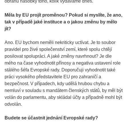
obranu násobky toho, kolik vydáváme dnes.
Měla by EU projít proměnou? Pokud si myslíte, že ano,
tak v případě jaké instituce a o jakou změnu by mělo
jít?
Ano. EU bychom neměli nekriticky uctívat. Je to soubor
pravidel pro živé společenství zemí, které spolu chtějí
posilovat spolupráci. A jaké změny navrhnout? Je dle
mého na čase vyhodnotit přínosy a negativa ustavení role
stálého šéfa Evropské rady. Doporučuji vyhodnotit také
práci vysokého představitele EU pro zahraničí a
bezpečnost. V případech, kdy udělá hrubou chybu a
nemluví v souladu s mandátem členských států, by měl být
volán do parlamentu, aby skládal účty a případně mohl být
odvolán.
Budete se účastnit jednání Evropské rady?