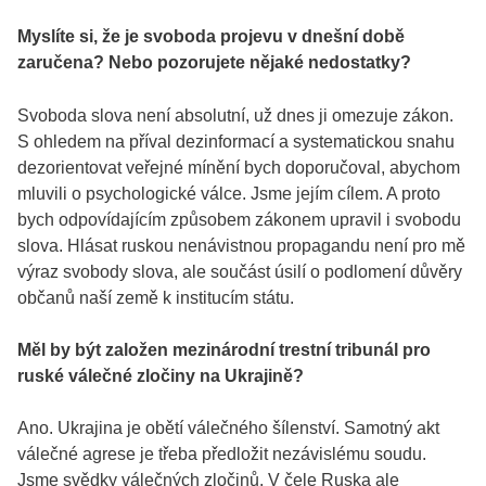
Myslíte si, že je svoboda projevu v dnešní době
zaručena? Nebo pozorujete nějaké nedostatky?
Svoboda slova není absolutní, už dnes ji omezuje zákon.
S ohledem na příval dezinformací a systematickou snahu
dezorientovat veřejné mínění bych doporučoval, abychom
mluvili o psychologické válce. Jsme jejím cílem. A proto
bych odpovídajícím způsobem zákonem upravil i svobodu
slova. Hlásat ruskou nenávistnou propagandu není pro mě
výraz svobody slova, ale součást úsilí o podlomení důvěry
občanů naší země k institucím státu.
Měl by být založen mezinárodní trestní tribunál pro
ruské válečné zločiny na Ukrajině?
Ano. Ukrajina je obětí válečného šílenství. Samotný akt
válečné agrese je třeba předložit nezávislému soudu.
Jsme svědky válečných zločinů. V čele Ruska ale