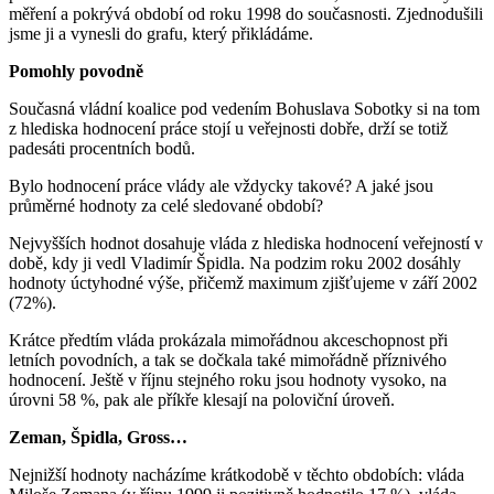
měření a pokrývá období od roku 1998 do současnosti. Zjednodušili
jsme ji a vynesli do grafu, který přikládáme.
Pomohly povodně
Současná vládní koalice pod vedením Bohuslava Sobotky si na tom
z hlediska hodnocení práce stojí u veřejnosti dobře, drží se totiž
padesáti procentních bodů.
Bylo hodnocení práce vlády ale vždycky takové? A jaké jsou
průměrné hodnoty za celé sledované období?
Nejvyšších hodnot dosahuje vláda z hlediska hodnocení veřejností v
době, kdy ji vedl Vladimír Špidla. Na podzim roku 2002 dosáhly
hodnoty úctyhodné výše, přičemž maximum zjišťujeme v září 2002
(72%).
Krátce předtím vláda prokázala mimořádnou akceschopnost při
letních povodních, a tak se dočkala také mimořádně příznivého
hodnocení. Ještě v říjnu stejného roku jsou hodnoty vysoko, na
úrovni 58 %, pak ale příkře klesají na poloviční úroveň.
Zeman, Špidla, Gross…
Nejnižší hodnoty nacházíme krátkodobě v těchto obdobích: vláda