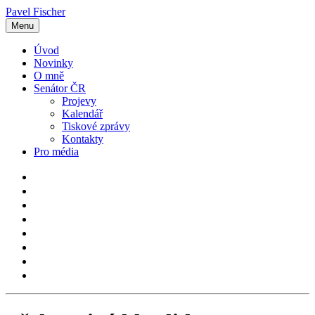
Pavel Fischer
Menu
Úvod
Novinky
O mně
Senátor ČR
Projevy
Kalendář
Tiskové zprávy
Kontakty
Pro média