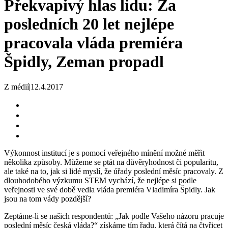
Překvapivý hlas lidu: Za
posledních 20 let nejlépe
pracovala vláda premiéra
Špidly, Zeman propadl
Z médií
|
12.4.2017
Výkonnost institucí je s pomocí veřejného mínění možné měřit
několika způsoby. Můžeme se ptát na důvěryhodnost či popularitu,
ale také na to, jak si lidé myslí, že úřady poslední měsíc pracovaly. Z
dlouhodobého výzkumu STEM vychází, že nejlépe si podle
veřejnosti ve své době vedla vláda premiéra Vladimíra Špidly. Jak
jsou na tom vády pozdější?
Zeptáme-li se našich respondentů: „Jak podle Vašeho názoru pracuje
poslední měsíc česká vláda?“ získáme tím řadu, která čítá na čtyřicet