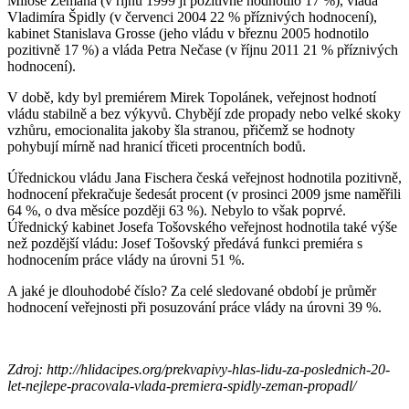
Miloše Zemana (v říjnu 1999 ji pozitivně hodnotilo 17 %), vláda
Vladimíra Špidly (v červenci 2004 22 % příznivých hodnocení),
kabinet Stanislava Grosse (jeho vládu v březnu 2005 hodnotilo
pozitivně 17 %) a vláda Petra Nečase (v říjnu 2011 21 % příznivých
hodnocení).
V době, kdy byl premiérem Mirek Topolánek, veřejnost hodnotí
vládu stabilně a bez výkyvů. Chybějí zde propady nebo velké skoky
vzhůru, emocionalita jakoby šla stranou, přičemž se hodnoty
pohybují mírně nad hranicí třiceti procentních bodů.
Úřednickou vládu Jana Fischera česká veřejnost hodnotila pozitivně,
hodnocení překračuje šedesát procent (v prosinci 2009 jsme naměřili
64 %, o dva měsíce později 63 %). Nebylo to však poprvé.
Úřednický kabinet Josefa Tošovského veřejnost hodnotila také výše
než pozdější vládu: Josef Tošovský předává funkci premiéra s
hodnocením práce vlády na úrovni 51 %.
A jaké je dlouhodobé číslo? Za celé sledované období je průměr
hodnocení veřejnosti při posuzování práce vlády na úrovni 39 %.
Zdroj: http://hlidacipes.org/prekvapivy-hlas-lidu-za-poslednich-20-
let-nejlepe-pracovala-vlada-premiera-spidly-zeman-propadl/