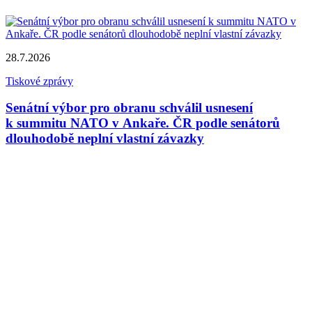
28.7.2026
Tiskové zprávy
Senátní výbor pro obranu schválil usnesení
k summitu NATO v Ankaře. ČR podle senátorů
dlouhodobě neplní vlastní závazky