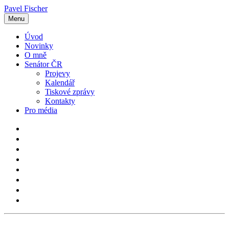
Pavel Fischer
Menu
Úvod
Novinky
O mně
Senátor ČR
Projevy
Kalendář
Tiskové zprávy
Kontakty
Pro média