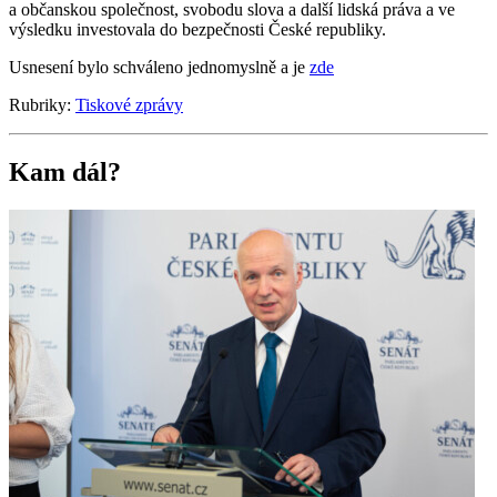
a občanskou společnost, svobodu slova a další lidská práva a ve
výsledku investovala do bezpečnosti České republiky.
Usnesení bylo schváleno jednomyslně a je
zde
Rubriky:
Tiskové zprávy
Kam dál?
3
T
P
a
s
P
u
v