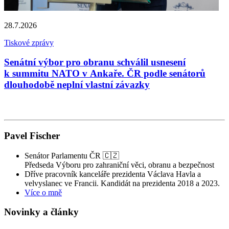
d
b
p
28.7.2026
s
n
Tiskové zprávy
V
Senátní výbor pro obranu schválil usnesení
k summitu NATO v Ankaře. ČR podle senátorů
dlouhodobě neplní vlastní závazky
Pavel Fischer
Senátor Parlamentu ČR 🇨🇿
Předseda Výboru pro zahraniční věci, obranu a bezpečnost
Dříve pracovník kanceláře prezidenta Václava Havla a
velvyslanec ve Francii. Kandidát na prezidenta 2018 a 2023.
Více o mně
Novinky a články