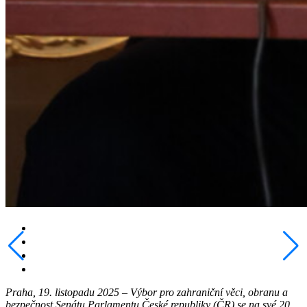
Praha, 19. listopadu 2025 – Výbor pro zahraniční věci, obranu a
bezpečnost Senátu Parlamentu České republiky (ČR) se na své 20.