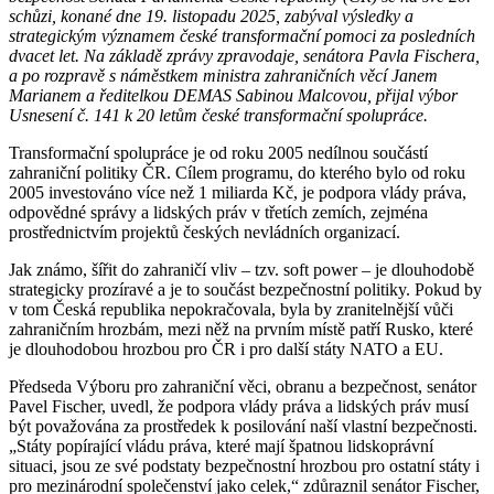
schůzi, konané dne 19. listopadu 2025, zabýval výsledky a
strategickým významem české transformační pomoci za posledních
dvacet let. Na základě zprávy zpravodaje, senátora Pavla Fischera,
a po rozpravě s náměstkem ministra zahraničních věcí Janem
Marianem a ředitelkou DEMAS Sabinou Malcovou, přijal výbor
Usnesení č. 141 k 20 letům české transformační spolupráce.
Transformační spolupráce je od roku 2005 nedílnou součástí
zahraniční politiky ČR. Cílem programu, do kterého bylo od roku
2005 investováno více než 1 miliarda Kč, je podpora
vlády práva,
odpovědné správy a
lidských práv v třetích zemích, zejména
prostřednictvím projektů českých nevládních organizací.
Jak známo, šířit do zahraničí vliv – tzv. soft power – je dlouhodobě
strategicky prozíravé a je to součást bezpečnostní politiky. Pokud by
v tom Česká republika nepokračovala, byla by zranitelnější vůči
zahraničním hrozbám, mezi něž na prvním místě patří Rusko, které
je dlouhodobou hrozbou pro ČR i pro další státy NATO a EU.
Předseda Výboru pro zahraniční věci, obranu a bezpečnost, senátor
Pavel Fischer, uvedl, že podpora vlády práva a lidských práv musí
být považována za prostředek k posilování naší vlastní bezpečnosti.
„Státy popírající vládu práva, které mají špatnou lidskoprávní
situaci, jsou ze své podstaty bezpečnostní hrozbou pro ostatní státy i
pro mezinárodní společenství jako celek,“ zdůraznil senátor Fischer,