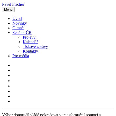
Pavel Fischer
Menu
Úvod
Novinky
O mně
Senátor ČR
Projevy
Kalendář
Tiskové zprávy
Kontakty
Pro média
Výbor doporučil vládě pokračovat v transformační pomoci a