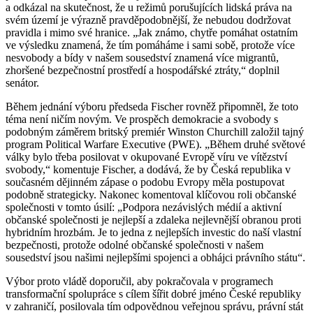
a odkázal na skutečnost, že u režimů porušujících lidská práva na
svém území je výrazně pravděpodobnější, že nebudou dodržovat
pravidla i mimo své hranice. „Jak známo, chytře pomáhat ostatním
ve výsledku znamená, že tím pomáháme i sami sobě, protože více
nesvobody a bídy v našem sousedství znamená více migrantů,
zhoršené bezpečnostní prostředí a hospodářské ztráty,“ doplnil
senátor.
Během jednání výboru předseda Fischer rovněž připomněl, že toto
téma není ničím novým. Ve prospěch demokracie a svobody s
podobným záměrem britský premiér Winston Churchill založil tajný
program Political Warfare Executive (PWE). „Během druhé světové
války bylo třeba posilovat v okupované Evropě víru ve vítězství
svobody,“ komentuje Fischer, a dodává, že by Česká republika v
současném dějinném zápase o podobu Evropy měla postupovat
podobně strategicky. Nakonec komentoval klíčovou roli občanské
společnosti v tomto úsilí: „Podpora nezávislých médií a aktivní
občanské společnosti je nejlepší a zdaleka nejlevnější obranou proti
hybridním hrozbám. Je to jedna z nejlepších investic do naší vlastní
bezpečnosti, protože odolné občanské společnosti v našem
sousedství jsou našimi nejlepšími spojenci a obhájci právního státu“.
Výbor proto vládě doporučil, aby pokračovala v programech
transformační spolupráce s cílem šířit dobré jméno České republiky
v zahraničí, posilovala tím odpovědnou veřejnou správu, právní stát