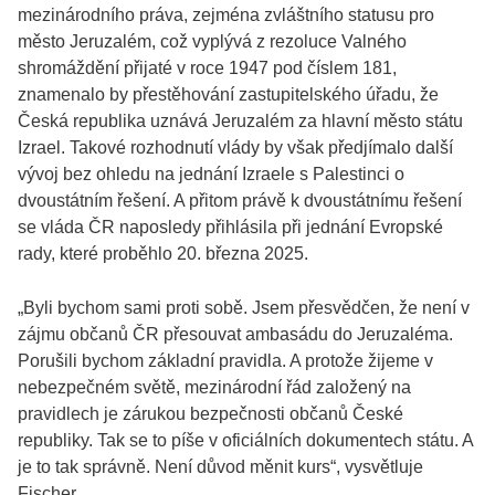
mezinárodního práva, zejména zvláštního statusu pro
město Jeruzalém, což vyplývá z rezoluce Valného
shromáždění přijaté v roce 1947 pod číslem 181,
znamenalo by přestěhování zastupitelského úřadu, že
Česká republika uznává Jeruzalém za hlavní město státu
Izrael. Takové rozhodnutí vlády by však předjímalo další
vývoj bez ohledu na jednání Izraele s Palestinci o
dvoustátním řešení. A přitom právě k dvoustátnímu řešení
se vláda ČR naposledy přihlásila při jednání Evropské
rady, které proběhlo 20. března 2025.
„Byli bychom sami proti sobě. Jsem přesvědčen, že není v
zájmu občanů ČR přesouvat ambasádu do Jeruzaléma.
Porušili bychom základní pravidla. A protože žijeme v
nebezpečném světě, mezinárodní řád založený na
pravidlech je zárukou bezpečnosti občanů České
republiky. Tak se to píše v oficiálních dokumentech státu. A
je to tak správně. Není důvod měnit kurs“, vysvětluje
Fischer.