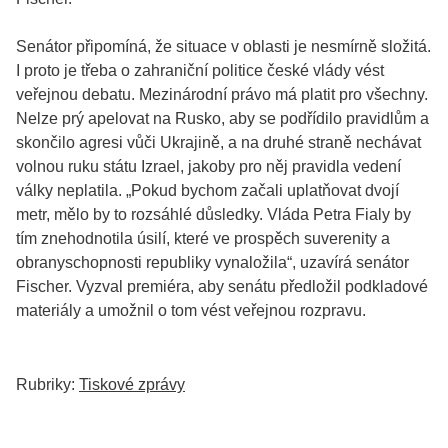
Senátor připomíná, že situace v oblasti je nesmírně složitá.
I proto je třeba o zahraniční politice české vlády vést
veřejnou debatu. Mezinárodní právo má platit pro všechny.
Nelze prý apelovat na Rusko, aby se podřídilo pravidlům a
skončilo agresi vůči Ukrajině, a na druhé straně nechávat
volnou ruku státu Izrael, jakoby pro něj pravidla vedení
války neplatila. „Pokud bychom začali uplatňovat dvojí
metr, mělo by to rozsáhlé důsledky. Vláda Petra Fialy by
tím znehodnotila úsilí, které ve prospěch suverenity a
obranyschopnosti republiky vynaložila“, uzavírá senátor
Fischer. Vyzval premiéra, aby senátu předložil podkladové
materiály a umožnil o tom vést veřejnou rozpravu.
Rubriky:
Tiskové zprávy