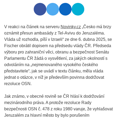
V reakci na článek na serveru
Novinky.cz
„Česko má brzy
oznámit přesun ambasády z Tel-Avivu do Jeruzaléma.
Vláda už rozhodla, píší v Izraeli“ ze dne 6. dubna 2025, se
Fischer obrátil dopisem na předsedu vlády ČR. Předseda
výboru pro zahraniční věci, obranu a bezpečnost Senátu
Parlamentu ČR žádá o vysvětlení, za jakých okolností s
odvoláním na „nejmenovaného vysokého českého
představitele“, jak se uvádí v textu článku, měla vláda
jednat o otázce, v níž je především povinna dodržovat
rezoluce OSN.
Jak známo, v obecné rovině se ČR hlásí k dodržování
mezinárodního práva. A protože rezoluce Rady
bezpečnosti OSN č. 478 z roku 1980 varuje, že vyhlašovat
Jeruzalém za hlavní město by bylo porušením