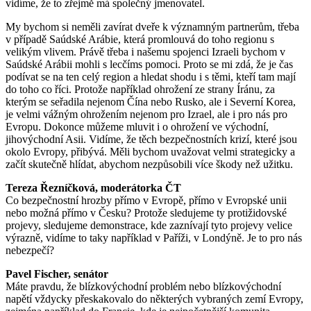
vidíme, že to zřejmě má společný jmenovatel.
My bychom si neměli zavírat dveře k významným partnerům, třeba
v případě
Saúdské
Arábie
, která promlouvá do toho regionu s
velikým vlivem. Právě třeba i našemu spojenci
Izraeli
bychom v
Saúdské
Arábii
mohli s lecčíms pomoci. Proto se mi zdá, že je čas
podívat se na ten celý region a hledat shodu i s těmi, kteří tam mají
do toho co říci. Protože například ohrožení ze strany
Íránu
, za
kterým se seřadila nejenom
Čína
nebo
Rusko
, ale i
Severní
Korea
,
je velmi vážným ohrožením nejenom pro
Izrael
, ale i pro nás pro
Evropu.
Dokonce můžeme mluvit i o ohrožení ve východní,
jihovýchodní
Asii.
Vidíme, že těch bezpečnostních krizí, které jsou
okolo
Evropy
, přibývá. Měli bychom uvažovat velmi strategicky a
začít skutečně hlídat, abychom nezpůsobili více škody než užitku.
Tereza
Řezníčková
,
moderátorka
ČT
Co bezpečnostní hrozby přímo v
Evropě,
přímo v
Evropské
unii
nebo možná přímo v
Česku?
Protože sledujeme ty protižidovské
projevy, sledujeme demonstrace, kde zaznívají tyto projevy velice
výrazně, vidíme to taky například v
Paříži
, v
Londýně.
Je to pro nás
nebezpečí?
Pavel Fischer, senátor
Máte pravdu, že blízkovýchodní problém nebo blízkovýchodní
napětí vždycky přeskakovalo do některých vybraných zemí
Evropy
,