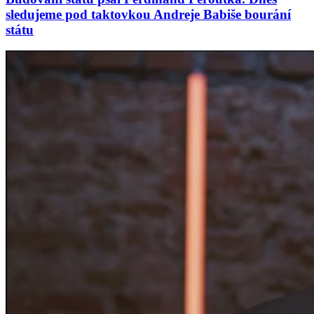
sledujeme pod taktovkou Andreje Babiše bourání
státu