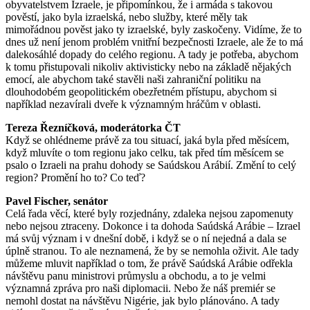
obyvatelstvem
Izraele, je připomínkou, že i armáda s takovou
pověstí, jako byla izraelská, nebo služby, které měly tak
mimořádnou pověst jako ty izraelské, byly zaskočeny. Vidíme, že to
dnes už není jenom problém vnitřní bezpečnosti
Izraele
, ale že to má
dalekosáhlé dopady do celého regionu. A tady je potřeba, abychom
k tomu přistupovali nikoliv aktivisticky nebo na základě nějakých
emocí, ale abychom také stavěli naši zahraniční politiku na
dlouhodobém geopolitickém obezřetném přístupu, abychom si
například nezavírali dveře k významným
hráčům
v oblasti.
Tereza
Řezníčková,
moderátorka
ČT
Když se ohlédneme právě za tou situací, jaká byla před měsícem,
když mluvíte o tom regionu jako celku, tak před tím měsícem se
psalo o
Izraeli
na p
rahu
dohody se
Saúdskou
Arábií
. Změní to celý
region? Promění ho to? Co teď?
Pavel
Fischer, senátor
Celá řada věcí, které byly rozjednány, zdaleka nejsou zapomenuty
nebo nejsou ztraceny. Dokonce i ta dohoda
Saúdská
Arábie –
Izrael
má svůj význam i v dnešní době, i když se o ní nejedná a dala se
úplně stranou. To ale neznamená, že by se nemohla oživit. Ale tady
můžeme mluvit například o tom, že právě
Saúdská
Arábie
odřekla
návštěvu panu
ministrovi
průmyslu
a
obchodu
, a to je velmi
významná zpráva pro naši diplomacii. Nebo že náš
premiér
se
nemohl dostat na návštěvu
Nigérie
, jak bylo plánováno. A tady