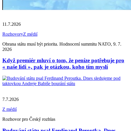
11.7.2026
Rozhovory
Z médií
Obrana státu musí být priorita. Hodnocení summitu NATO, 9. 7.
2026
Když premiér mluví o tom, že peníze potřebuje pro
« naše lidi », pak je otázkou, koho tím myslí
7.7.2026
Z médií
Rozhovor pro Český rozhlas
Budování státu psal Ferdinand Peroutka. Dnes