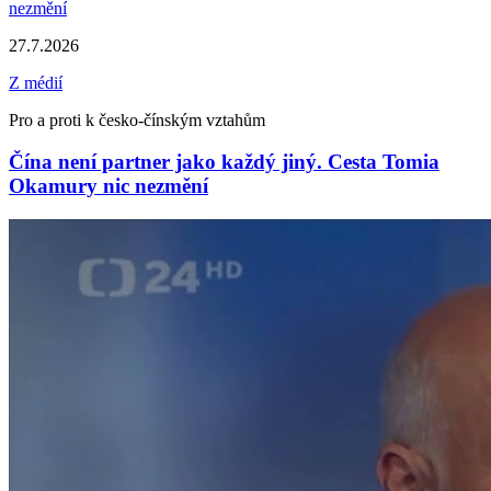
27.7.2026
Z médií
Pro a proti k česko-čínským vztahům
Čína není partner jako každý jiný. Cesta Tomia
Okamury nic nezmění