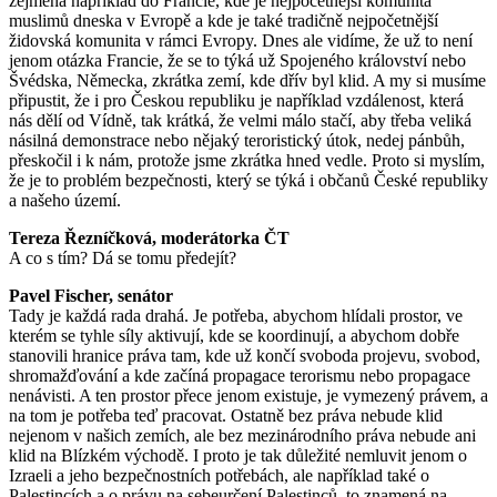
zejména například do
Francie
, kde je nejpočetnější komunita
muslimů
dneska v
Evropě
a kde je také tradičně nejpočetnější
židovská komunita v rámci
Evropy
. Dnes ale vidíme, že už to není
jenom otázka
Francie
, že se to týká už Spojeného království nebo
Švédska
,
Německa
, zkrátka zemí, kde dřív byl klid. A my si musíme
připustit, že i pro
Českou
republiku je
například vzdálenost, která
nás dělí od
Vídně
, tak krátká, že velmi málo stačí, aby třeba veliká
násilná demonstrace nebo nějaký teroristický útok, nedej pánbůh,
přeskočil i k nám, protože jsme zkrátka hned vedle. Proto si myslím,
že je to problém bezpečnosti, který se týká i občanů
České
republiky
a našeho území.
Tereza
Řezníčková
,
moderátorka
ČT
A co s tím? Dá se tomu předejít?
Pavel
Fischer
,
senátor
Tady je každá rada drahá. Je potřeba, abychom hlídali prostor, ve
kterém se tyhle síly aktivují, kde se koordinují, a abychom dobře
stanovili hranice práva tam, kde už končí svoboda projevu, svobod,
shromažďování a kde začíná propagace terorismu nebo propagace
nenávisti. A ten prostor přece jenom existuje, je vymezený právem, a
na tom je potřeba teď pracovat. Ostatně bez práva nebude klid
nejenom v našich zemích, ale bez mezinárodního práva nebude ani
klid na
Blízkém
východě.
I proto je tak důležité nemluvit jenom o
Izraeli
a jeho bezpečnostních potřebách, ale například také o
Palestincích
a o právu na sebeurčení
Palestinců
, to znamená na