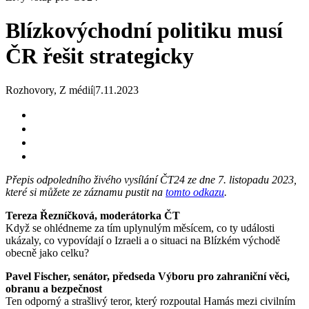
Blízkovýchodní politiku musí
ČR řešit strategicky
Rozhovory, Z médií
|
7.11.2023
Přepis odpoledního živého vysílání ČT24 ze dne 7. listopadu 2023,
které si můžete ze záznamu pustit na
tomto odkazu
.
Tereza
Řezníčková
,
moderátorka
ČT
Když se ohlédneme za tím uplynulým měsícem, co ty události
ukázaly, co vypovídají o
Izraeli
a o situaci na
Blízkém
východě
obecně jako celku?
Pavel
Fischer
,
senátor
, předseda Výboru pro zahraniční věci,
obranu a bezpečnost
Ten odporný a strašlivý teror, který rozpoutal
Hamás
mezi
civilním