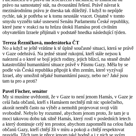
právo na samostatný stát, na dvoustátní řešení. Právě návrat k
mezinárodnímu právu je dneska tak důležitý. I když to nepůjde
rychle, tak je potřeba se k tomu neustále vracet. Ostatně v tomto
smyslu vyznělo také usnesení
Senátu
Parlamentu
České
republiky
,
které jsme v reakci na tu hrůzu útoků Hamásu proti civilním
obyvatelům
Izraele
přijímali v podstatě hnedka následující týden.
Tereza
Řezníčková
,
moderátorka
ČT
No a když se ještě vrátíme k té úplně současné situaci, která se právě
v
Gaze
odehrává. Na jedné straně rukojmí, kteří stále nejsou k
nalezení a o které se bojí jejich rodiny, jejich blízcí, na straně druhé
katastrofální humanitární situace právě v
Pásmu
Gazy
. Měla by se
podle vás
Česká
republika
připojit k těm zemím, které vyzývají
Izrael
, aby umožnil nějaké humanitární pauzy, nebo ne? Jaké jsou
tam ta pro a proti?
Pavel
Fischer
,
senátor
My si musíme uvědomit, že v
Gaze
to není jenom
Hamás
, v
Gaze
je
celá řada občanů, kteří s
Hamásem
nechtějí mít nic společného,
akorát neměli často na výběr a nemohli projevovat svoji vůli
svobodně. Nebylo by rozumné, abychom jenom proto, že tam je u
moci takovou dobu tak silně
Hamás
, který rostl v posledních letech
a který dominuje celý ten prostor, abychom zapomněli na celou řadu
občanů
Gazy
, kteří chtějí žít v míru a pokoji a chtějí respektovat
pravidla. Těch tam je přece jenom také hodně a i z nich se svým