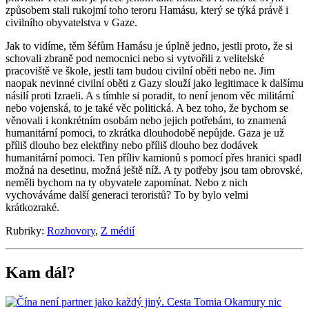
způsobem stali rukojmí toho teroru
Hamásu
, který se týká právě i
civilního
obyvatelstva
v
Gaze.
Jak to vidíme, těm
šéfům
Hamásu
je úplně jedno, jestli proto, že si
schovali zbraně pod nemocnici nebo si vytvořili z velitelské
pracoviště ve škole, jestli tam budou
civilní
oběti
nebo ne. Jim
naopak nevinné
civilní
oběti z
Gazy
slouží jako legitimace k dalšímu
násilí proti
Izraeli
. A s tímhle si poradit, to není jenom věc militární
nebo vojenská, to je také věc politická. A bez toho, že bychom se
věnovali i konkrétním osobám nebo jejich potřebám, to znamená
humanitární pomoci, to zkrátka dlouhodobě nepůjde.
Gaza
je už
příliš dlouho bez elektřiny nebo příliš dlouho bez dodávek
humanitární pomoci. Ten příliv kamionů s pomocí přes hranici spadl
možná na desetinu, možná ještě níž. A ty potřeby jsou tam obrovské,
neměli bychom na ty obyvatele zapomínat. Nebo z nich
vychováváme další generaci teroristů? To by bylo velmi
krátkozraké.
Rubriky:
Rozhovory
,
Z médií
Kam dál?