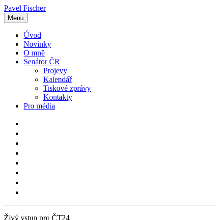
Pavel Fischer
Menu
Úvod
Novinky
O mně
Senátor ČR
Projevy
Kalendář
Tiskové zprávy
Kontakty
Pro média
Živý vstup pro ČT24