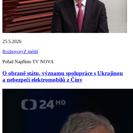
25.5.2026
Rozhovory
Z médií
Pořad Napřímo TV NOVA
O obraně státu, významu spolupráce s Ukrajinou
a nebezpečí elektromobilů z Číny