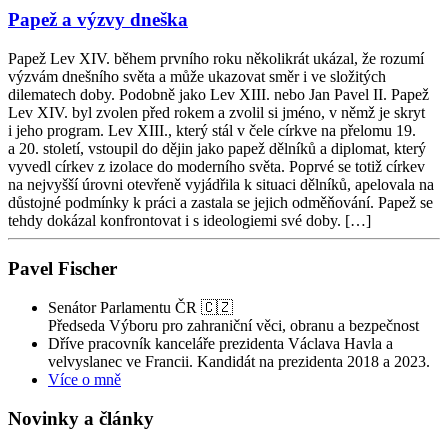
Papež a výzvy dneška
Papež Lev XIV. během prvního roku několikrát ukázal, že rozumí
výzvám dnešního světa a může ukazovat směr i ve složitých
dilematech doby. Podobně jako Lev XIII. nebo Jan Pavel II. Papež
Lev XIV. byl zvolen před rokem a zvolil si jméno, v němž je skryt
i jeho program. Lev XIII., který stál v čele církve na přelomu 19.
a 20. století, vstoupil do dějin jako papež dělníků a diplomat, který
vyvedl církev z izolace do moderního světa. Poprvé se totiž církev
na nejvyšší úrovni otevřeně vyjádřila k situaci dělníků, apelovala na
důstojné podmínky k práci a zastala se jejich odměňování. Papež se
tehdy dokázal konfrontovat i s ideologiemi své doby. […]
Pavel Fischer
Senátor Parlamentu ČR 🇨🇿
Předseda Výboru pro zahraniční věci, obranu a bezpečnost
Dříve pracovník kanceláře prezidenta Václava Havla a
velvyslanec ve Francii. Kandidát na prezidenta 2018 a 2023.
Více o mně
Novinky a články