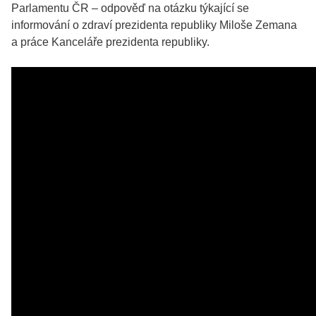
Parlamentu ČR – odpověď na otázku týkající se
informování o zdraví prezidenta republiky Miloše Zemana
a práce Kanceláře prezidenta republiky.