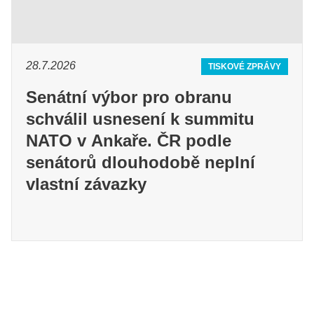
28.7.2026
TISKOVÉ ZPRÁVY
Senátní výbor pro obranu
schválil usnesení k summitu
NATO v Ankaře. ČR podle
senátorů dlouhodobě neplní
vlastní závazky