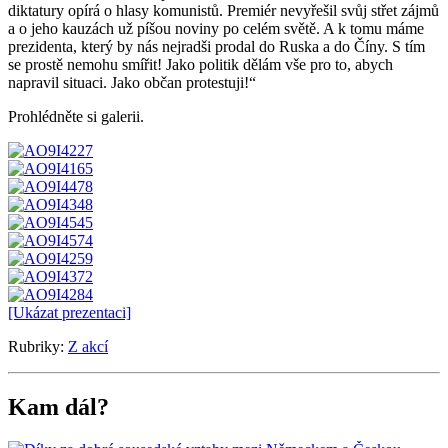
diktatury opírá o hlasy komunistů. Premiér nevyřešil svůj střet zájmů
a o jeho kauzách už píšou noviny po celém světě. A k tomu máme
prezidenta, který by nás nejradši prodal do Ruska a do Číny. S tím
se prostě nemohu smířit! Jako politik dělám vše pro to, abych
napravil situaci. Jako občan protestuji!“
Prohlédněte si galerii.
[Ukázat prezentaci]
Rubriky:
Z akcí
Kam dál?