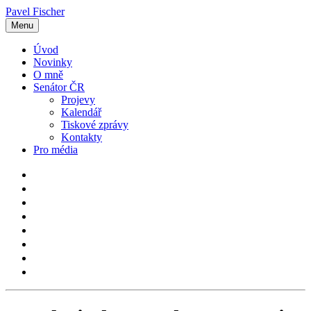
Pavel Fischer
Menu
Úvod
Novinky
O mně
Senátor ČR
Projevy
Kalendář
Tiskové zprávy
Kontakty
Pro média