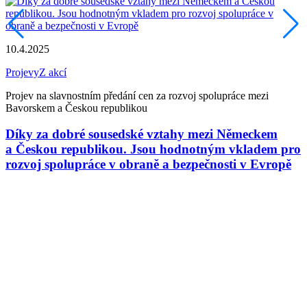
7
T
10.4.2025
O
Projevy
Z akcí
Projev na slavnostním předání cen za rozvoj spolupráce mezi
Bavorskem a Českou republikou
Díky za dobré sousedské vztahy mezi Německem
a Českou republikou. Jsou hodnotným vkladem pro
rozvoj spolupráce v obraně a bezpečnosti v Evropě