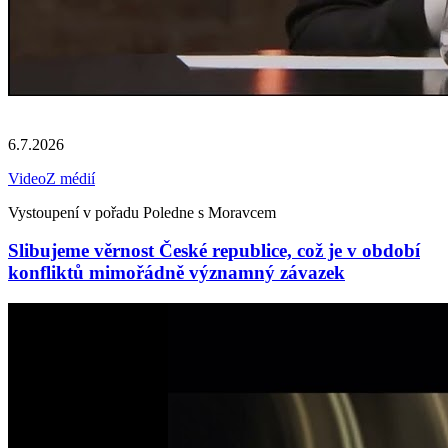
6.7.2026
Video
Z médií
Vystoupení v pořadu Poledne s Moravcem
Slibujeme věrnost České republice, což je v období
konfliktů mimořádně významný závazek