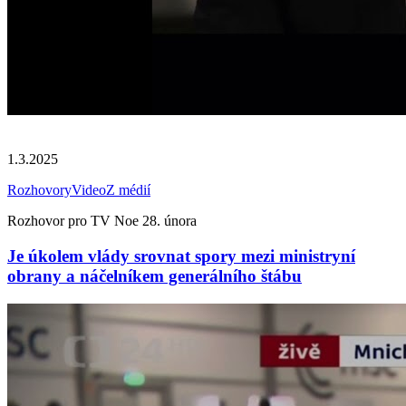
1.3.2025
Rozhovory
Video
Z médií
Rozhovor pro TV Noe 28. února
Je úkolem vlády srovnat spory mezi ministryní
obrany a náčelníkem generálního štábu