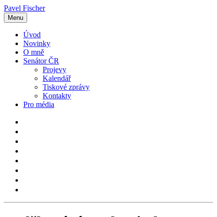
Pavel Fischer
Menu
Úvod
Novinky
O mně
Senátor ČR
Projevy
Kalendář
Tiskové zprávy
Kontakty
Pro média