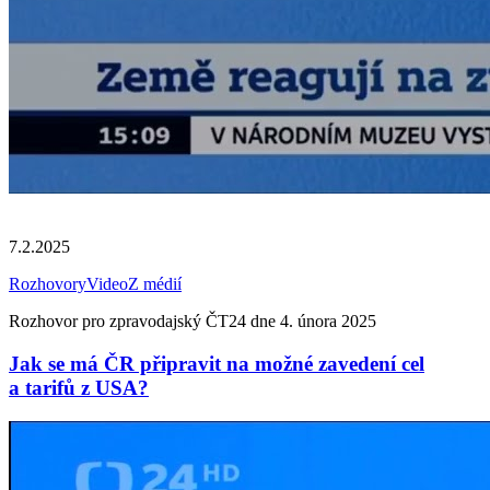
7.2.2025
Rozhovory
Video
Z médií
Rozhovor pro zpravodajský ČT24 dne 4. února 2025
Jak se má ČR připravit na možné zavedení cel
a tarifů z USA?