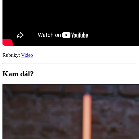
Rubriky:
Video
Kam dál?