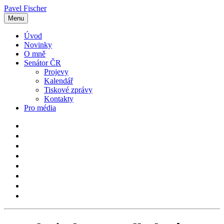
Pavel Fischer
Menu
Úvod
Novinky
O mně
Senátor ČR
Projevy
Kalendář
Tiskové zprávy
Kontakty
Pro média