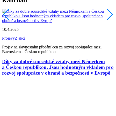
Kam dál?
7
T
10.4.2025
O
Projevy
Z akcí
Projev na slavnostním předání cen za rozvoj spolupráce mezi
Bavorskem a Českou republikou
Díky za dobré sousedské vztahy mezi Německem
a Českou republikou. Jsou hodnotným vkladem pro
rozvoj spolupráce v obraně a bezpečnosti v Evropě