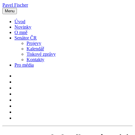
Pavel Fischer
Menu
Úvod
Novinky
O mně
Senátor ČR
Projevy
Kalendář
Tiskové zprávy
Kontakty
Pro média