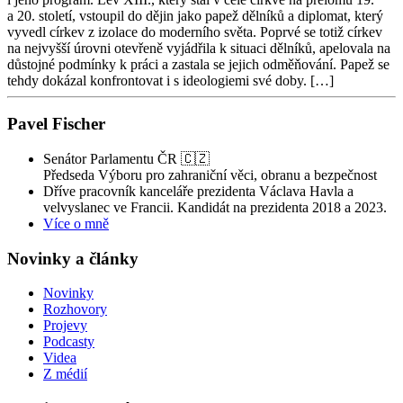
a 20. století, vstoupil do dějin jako papež dělníků a diplomat, který
vyvedl církev z izolace do moderního světa. Poprvé se totiž církev
na nejvyšší úrovni otevřeně vyjádřila k situaci dělníků, apelovala na
důstojné podmínky k práci a zastala se jejich odměňování. Papež se
tehdy dokázal konfrontovat i s ideologiemi své doby. […]
Pavel Fischer
Senátor Parlamentu ČR 🇨🇿
Předseda Výboru pro zahraniční věci, obranu a bezpečnost
Dříve pracovník kanceláře prezidenta Václava Havla a
velvyslanec ve Francii. Kandidát na prezidenta 2018 a 2023.
Více o mně
Novinky a články
Novinky
Rozhovory
Projevy
Podcasty
Videa
Z médií