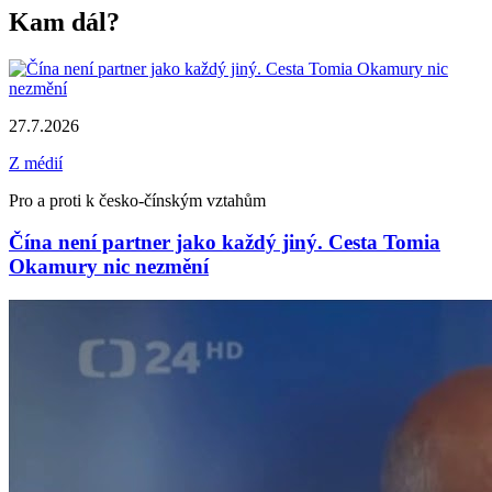
Kam dál?
27.7.2026
Z médií
Pro a proti k česko-čínským vztahům
Čína není partner jako každý jiný. Cesta Tomia
Okamury nic nezmění