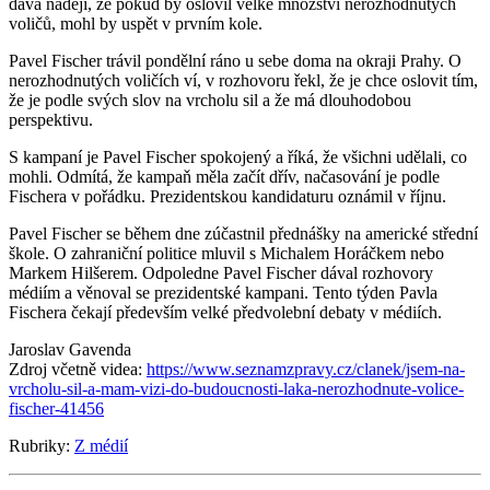
dává naději, že pokud by oslovil velké množství nerozhodnutých
voličů, mohl by uspět v prvním kole.
Pavel Fischer trávil pondělní ráno u sebe doma na okraji Prahy. O
nerozhodnutých voličích ví, v rozhovoru řekl, že je chce oslovit tím,
že je podle svých slov na vrcholu sil a že má dlouhodobou
perspektivu.
S kampaní je Pavel Fischer spokojený a říká, že všichni udělali, co
mohli. Odmítá, že kampaň měla začít dřív, načasování je podle
Fischera v pořádku. Prezidentskou kandidaturu oznámil v říjnu.
Pavel Fischer se během dne zúčastnil přednášky na americké střední
škole. O zahraniční politice mluvil s Michalem Horáčkem nebo
Markem Hilšerem. Odpoledne Pavel Fischer dával rozhovory
médiím a věnoval se prezidentské kampani. Tento týden Pavla
Fischera čekají především velké předvolební debaty v médiích.
Jaroslav Gavenda
Zdroj včetně videa:
https://www.seznamzpravy.cz/clanek/jsem-na-
vrcholu-sil-a-mam-vizi-do-budoucnosti-laka-nerozhodnute-volice-
fischer-41456
Rubriky:
Z médií