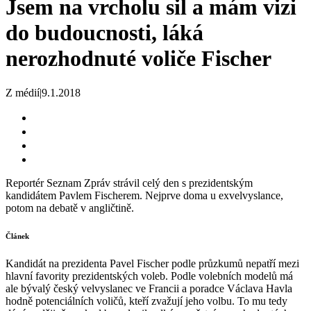
Jsem na vrcholu sil a mám vizi
do budoucnosti, láká
nerozhodnuté voliče Fischer
Z médií
|
9.1.2018
Reportér Seznam Zpráv strávil celý den s prezidentským
kandidátem Pavlem Fischerem. Nejprve doma u exvelvyslance,
potom na debatě v angličtině.
Článek
Kandidát na prezidenta Pavel Fischer podle průzkumů nepatří mezi
hlavní favority prezidentských voleb. Podle volebních modelů má
ale bývalý český velvyslanec ve Francii a poradce Václava Havla
hodně potenciálních voličů, kteří zvažují jeho volbu. To mu tedy