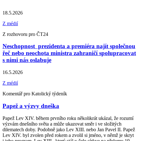
18.5.2026
Z médií
Z rozhovoru pro ČT24
Neschopnost prezidenta a premiéra najít společnou
řeč nebo neochota ministra zahraničí spolupracovat
s nimi nás oslabuje
16.5.2026
Z médií
Komentář pro Katolický týdeník
Papež a výzvy dneška
Papež Lev XIV. během prvního roku několikrát ukázal, že rozumí
výzvám dnešního světa a může ukazovat směr i ve složitých
dilematech doby. Podobně jako Lev XIII. nebo Jan Pavel II. Papež
Lev XIV. byl zvolen před rokem a zvolil si jméno, v němž je skryt
i jeho program. Lev XIII., který stál v čele církve na přelomu 19.