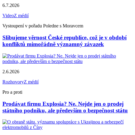
6.7.2026
Video
Z médií
Vystoupení v pořadu Poledne s Moravcem
Slibujeme věrnost České republice, což je v období
konfliktů mimořádně významný závazek
2.6.2026
Rozhovory
Z médií
Pro a proti
Prodávat firmu Explosia? Ne. Nejde jen o prodej
státního podniku, ale především o bezpečnost státu