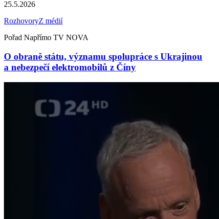
25.5.2026
Rozhovory
Z médií
Pořad Napřímo TV NOVA
O obraně státu, významu spolupráce s Ukrajinou
a nebezpečí elektromobilů z Číny