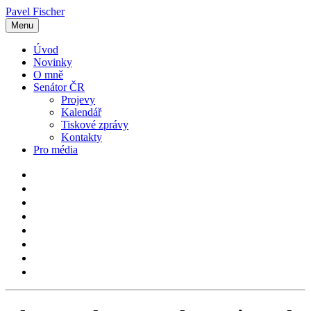
Pavel Fischer
Menu
Úvod
Novinky
O mně
Senátor ČR
Projevy
Kalendář
Tiskové zprávy
Kontakty
Pro média