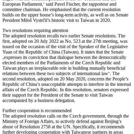
European Parliament,‘ said Pavel Fischer, the rapporteur and
committee chairman. He emphasised that the current resolution
builds on the upper house’s long-term activity, as well as on Senate
President Miloš Vystrčil’s historic visit to Taiwan in 2020.
Two resolutions requiring attention
The adopted resolution recalls two earlier Senate resolutions. The
first, adopted on 20 July 2022 as No. 523 at the 27th meeting, was
issued on the occasion of the visit of the Speaker of the Legislative
Yuan of the Republic of China (Taiwan). It states that the Senate
‚expresses its conviction that dialogue between the democratically
elected members of the Parliaments of the Czech Republic and
Taiwan plays an irreplaceable role in building mutually beneficial
relations between these two subjects of international law‘. The
second resolution, adopted on 20 May 2020, concerns the People’s
Republic of China’s unacceptable attempts to interfere in the internal
affairs of the Czech Republic. In this resolution, senators expressed
their support for the President of the Senate to visit Taiwan
accompanied by a business delegation.
Further cooperation is recommended
The adopted resolution calls on the Czech government, through the
Ministry of Foreign Affairs, to actively defend against Beijing’s
abuse of Resolution 2758 at the UN. Specifically, it recommends
further developing cooperation with Taiwanese partners in areas