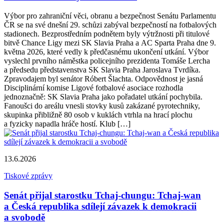
Výbor pro zahraniční věci, obranu a bezpečnost Senátu Parlamentu
ČR se na své dnešní 29. schůzi zabýval bezpečností na fotbalových
stadionech. Bezprostředním podnětem byly výtržnosti při titulové
bitvě Chance Ligy mezi SK Slavia Praha a AC Sparta Praha dne 9.
května 2026, které vedly k předčasnému ukončení utkání. Výbor
vyslechl prvního náměstka policejního prezidenta Tomáše Lercha
a předsedu představenstva SK Slavia Praha Jaroslava Tvrdíka.
Zpravodajem byl senátor Róbert Šlachta. Odpovědnost je jasná
Disciplinární komise Ligové fotbalové asociace rozhodla
jednoznačně: SK Slavia Praha jako pořadatel utkání pochybila.
Fanoušci do areálu vnesli stovky kusů zakázané pyrotechniky,
skupinka přibližně 80 osob v kuklách vtrhla na hrací plochu
a fyzicky napadla hráče hostí. Klub […]
13.6.2026
Tiskové zprávy
Senát přijal starostku Tchaj-chungu: Tchaj-wan
a Česká republika sdílejí závazek k demokracii
a svobodě