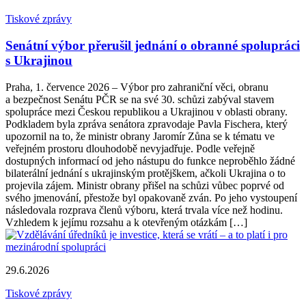
Tiskové zprávy
Senátní výbor přerušil jednání o obranné spolupráci
s Ukrajinou
Praha, 1. července 2026 – Výbor pro zahraniční věci, obranu
a bezpečnost Senátu PČR se na své 30. schůzi zabýval stavem
spolupráce mezi Českou republikou a Ukrajinou v oblasti obrany.
Podkladem byla zpráva senátora zpravodaje Pavla Fischera, který
upozornil na to, že ministr obrany Jaromír Zůna se k tématu ve
veřejném prostoru dlouhodobě nevyjadřuje. Podle veřejně
dostupných informací od jeho nástupu do funkce neproběhlo žádné
bilaterální jednání s ukrajinským protějškem, ačkoli Ukrajina o to
projevila zájem. Ministr obrany přišel na schůzi vůbec poprvé od
svého jmenování, přestože byl opakovaně zván. Po jeho vystoupení
následovala rozprava členů výboru, která trvala více než hodinu.
Vzhledem k jejímu rozsahu a k otevřeným otázkám […]
29.6.2026
Tiskové zprávy