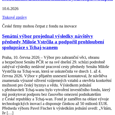
10.6.2026
Tiskové zprávy
České firmy mohou čerpat z fondu na inovace
Senátní výbor projednal výsledky návštěvy
předsedy Miloše Vstrčila a podpořil prohloubení
spolupráce s Tchaj-wanem
Praha, 10. června 2026 – Výbor pro zahraniční věci, obranu
a bezpečnost Senátu PČR se na své dnešní 29. schůzi podrobně
zabýval výsledky nedávné pracovní cesty předsedy Senátu Miloše
Vystrčila na Tchaj-wan, která se uskutečnila ve dnech 1. až 4.
června 2026. Výbor v přijatém usnesení konstatoval, že návštěva
znamenala výrazné oživení vzájemných vztahů a otevřela konkrétní
možnosti pro český byznys a vědu. Výsledkem jednání
s představiteli Tchaj-wanu bylo vytvoření investičního fondu, který
má poskytovat podporu bez časového omezení podnikatelům
z České republiky a Tchaj-wan. Fond je zaměřen na oblast vývoje
technologických inovací a disponuje částkou až 50 milionů EUR.
Předseda výboru Pavel Fischer k výsledkům jednání uvedl: „Vítám,
že […]