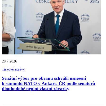
T
P
a
s
P
u
v
d
b
p
28.7.2026
s
n
Tiskové zprávy
V
Senátní výbor pro obranu schválil usnesení
k summitu NATO v Ankaře. ČR podle senátorů
dlouhodobě neplní vlastní závazky