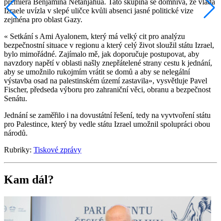
premiéra Benjamina Netanjahua. Tato skupina se domnívá, že vláda
Izraele uvízla v slepé uličce kvůli absenci jasné politické vize
zejména pro oblast Gazy.
« Setkání s Ami Ayalonem, který má velký cit pro analýzu
bezpečnostní situace v regionu a který celý život sloužil státu Izrael,
bylo mimořádné. Zajímalo mě, jak doporučuje postupovat, aby
navzdory napětí v oblasti našly znepřátelené strany cestu k jednání,
aby se umožnilo rukojmím vrátit se domů a aby se nelegální
výstavba osad na palestinském území zastavila», vysvětluje Pavel
Fischer, předseda výboru pro zahraniční věci, obranu a bezpečnost
Senátu.
Jednání se zaměřilo i na dovustátní řešení, tedy na vyvtvoření státu
pro Palestince, který by vedle státu Izrael umožnil spolupráci obou
národů.
Rubriky:
Tiskové zprávy
Kam dál?
3