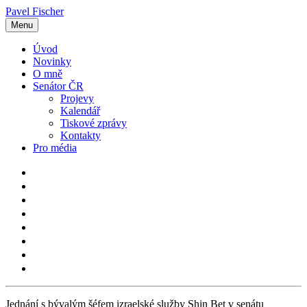
Pavel Fischer
Menu
Úvod
Novinky
O mně
Senátor ČR
Projevy
Kalendář
Tiskové zprávy
Kontakty
Pro média
Jednání s bývalým šéfem izraelské služby Shin Bet v senátu