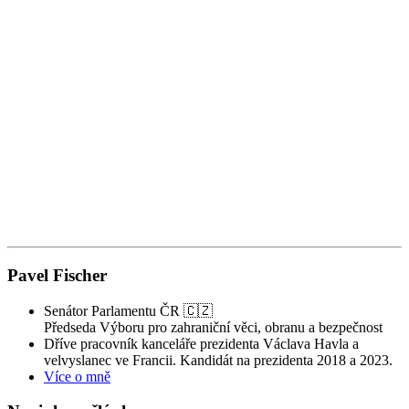
1
Z
Z
Pavel Fischer
Senátor Parlamentu ČR 🇨🇿
Předseda Výboru pro zahraniční věci, obranu a bezpečnost
Dříve pracovník kanceláře prezidenta Václava Havla a
velvyslanec ve Francii. Kandidát na prezidenta 2018 a 2023.
Více o mně