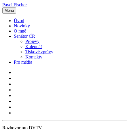
Pavel Fischer
Menu
Úvod
Novinky
O mně
Senátor ČR
Projevy
Kalendář
Tiskové zprávy
Kontakty
Pro média
Rozhovor pro DVTV