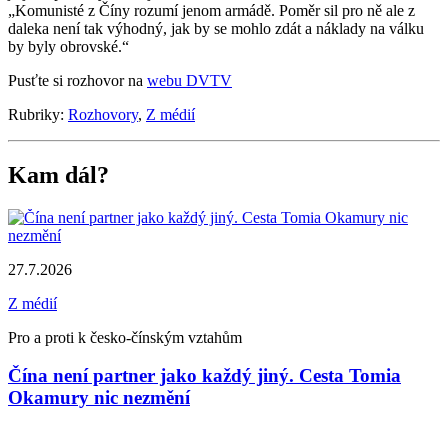
„Komunisté z Číny rozumí jenom armádě. Poměr sil pro ně ale z
daleka není tak výhodný, jak by se mohlo zdát a náklady na válku
by byly obrovské.“
Pusťte si rozhovor na
webu DVTV
Rubriky:
Rozhovory
,
Z médií
Kam dál?
27.7.2026
Z médií
Pro a proti k česko-čínským vztahům
Čína není partner jako každý jiný. Cesta Tomia
Okamury nic nezmění