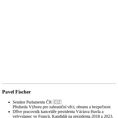
1
Z
Z
Pavel Fischer
Senátor Parlamentu ČR 🇨🇿
Předseda Výboru pro zahraniční věci, obranu a bezpečnost
Dříve pracovník kanceláře prezidenta Václava Havla a
velvyslanec ve Francii. Kandidát na prezidenta 2018 a 2023.