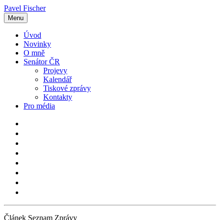
Pavel Fischer
Menu
Úvod
Novinky
O mně
Senátor ČR
Projevy
Kalendář
Tiskové zprávy
Kontakty
Pro média
Článek Seznam Zprávy