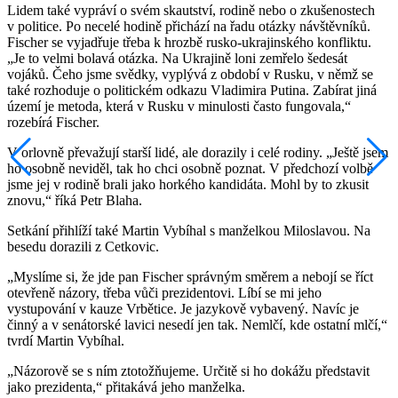
Lidem také vypráví o svém skautství, rodině nebo o zkušenostech
v politice. Po necelé hodině přichází na řadu otázky návštěvníků.
Fischer se vyjadřuje třeba k hrozbě rusko-ukrajinského konfliktu.
„Je to velmi bolavá otázka. Na Ukrajině loni zemřelo šedesát
vojáků. Čeho jsme svědky, vyplývá z období v Rusku, v němž se
také rozhoduje o politickém odkazu Vladimira Putina. Zabírat jiná
území je metoda, která v Rusku v minulosti často fungovala,“
rozebírá Fischer.
V orlovně převažují starší lidé, ale dorazily i celé rodiny. „Ještě jsem
ho osobně neviděl, tak ho chci osobně poznat. V předchozí volbě
jsme jej v rodině brali jako horkého kandidáta. Mohl by to zkusit
znovu,“ říká Petr Blaha.
Setkání přihlíží také Martin Vybíhal s manželkou Miloslavou. Na
besedu dorazili z Cetkovic.
„Myslíme si, že jde pan Fischer správným směrem a nebojí se říct
otevřeně názory, třeba vůči prezidentovi. Líbí se mi jeho
vystupování v kauze Vrbětice. Je jazykově vybavený. Navíc je
činný a v senátorské lavici nesedí jen tak. Nemlčí, kde ostatní mlčí,“
tvrdí Martin Vybíhal.
„Názorově se s ním ztotožňujeme. Určitě si ho dokážu představit
jako prezidenta,“ přitakává jeho manželka.