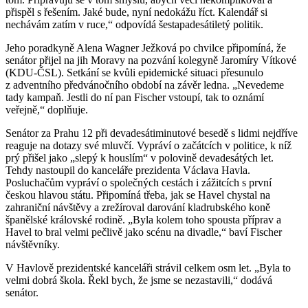
přispěl s řešením. Jaké bude, nyní nedokážu říct. Kalendář si
nechávám zatím v ruce,“ odpovídá šestapadesátiletý politik.
Jeho poradkyně Alena Wagner Ježková po chvilce připomíná, že
senátor přijel na jih Moravy na pozvání kolegyně Jaromíry Vítkové
(KDU-ČSL). Setkání se kvůli epidemické situaci přesunulo
z adventního předvánočního období na závěr ledna. „Nevedeme
tady kampaň. Jestli do ní pan Fischer vstoupí, tak to oznámí
veřejně,“ doplňuje.
Senátor za Prahu 12 při devadesátiminutové besedě s lidmi nejdříve
reaguje na dotazy své mluvčí. Vypráví o začátcích v politice, k níž
prý přišel jako „slepý k houslím“ v polovině devadesátých let.
Tehdy nastoupil do kanceláře prezidenta Václava Havla.
Posluchačům vypráví o společných cestách i zážitcích s první
českou hlavou státu. Připomíná třeba, jak se Havel chystal na
zahraniční návštěvy a zrežíroval darování kladrubského koně
španělské královské rodině. „Byla kolem toho spousta příprav a
Havel to bral velmi pečlivě jako scénu na divadle,“ baví Fischer
návštěvníky.
V Havlově prezidentské kanceláři strávil celkem osm let. „Byla to
velmi dobrá škola. Řekl bych, že jsme se nezastavili,“ dodává
senátor.