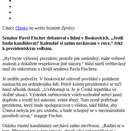
Citace
článku
na webu Seznam Zprávy
Senátor Pavel Fischer debatoval s lidmi v Boskovicích. „Jestli
budu kandidovat? Kalendář si zatím nechávám v ruce,“ řekl
k prezidentským volbám.
„Byl byste výborný prezident, protože jste umírněný, máte světové
znalosti a dokážete respektovat jiné názory,“ hlásí starší světlovlasý
muž do mikrofonu a chválí senátora Pavla Fischera.
Je neděle podvečer. V boskovické orlovně povídání s politikem
naslouchá asi sedmdesátka lidí. Právě kolem prezidentství se točí
hned několik dotazů. „Uvědomuji si, že je Česká republika ve
složité situaci. Výsledek sněmovních voleb rozhodně nebyl jasný
dopředu a rozdíl byl nakonec velmi těsný. Tato země potřebuje
prezidenta, který bude spolupracovat s vládou, také hlídat, aby
Ústava nebyla jen pro ozdobu, a bude schopný se v mezinárodním
prostředí ozvat,“ reaguje Fischer.
Otázku vlastní kandidatury nechává zatím otevřenou. „Radím se o
tom. Připravuju se v tom smyslu, abych věci nekomplikoval a