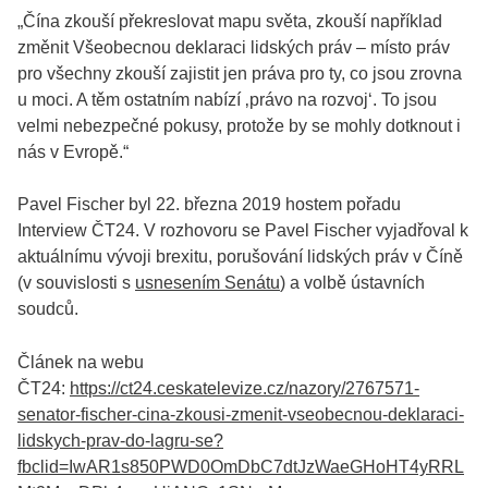
„Čína zkouší překreslovat mapu světa, zkouší například
změnit Všeobecnou deklaraci lidských práv – místo práv
pro všechny zkouší zajistit jen práva pro ty, co jsou zrovna
u moci. A těm ostatním nabízí ‚právo na rozvoj‘. To jsou
velmi nebezpečné pokusy, protože by se mohly dotknout i
nás v Evropě.“
Pavel Fischer byl 22. března 2019 hostem pořadu
Interview ČT24. V rozhovoru se Pavel Fischer vyjadřoval k
aktuálnímu vývoji brexitu, porušování lidských práv v Číně
(v souvislosti s
usnesením Senátu
) a volbě ústavních
soudců.
Článek na webu
ČT24:
https://ct24.ceskatelevize.cz/nazory/2767571-
senator-fischer-cina-zkousi-zmenit-vseobecnou-deklaraci-
lidskych-prav-do-lagru-se?
fbclid=IwAR1s850PWD0OmDbC7dtJzWaeGHoHT4yRRL