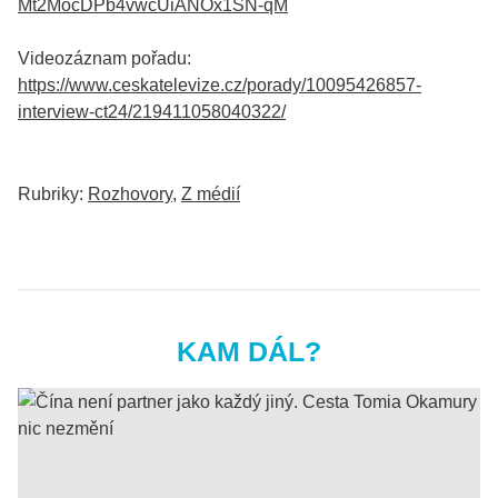
Mt2MocDPb4vwcUiANOx1SN-qM
Videozáznam pořadu:
https://www.ceskatelevize.cz/porady/10095426857-
interview-ct24/219411058040322/
Rubriky:
Rozhovory
,
Z médií
KAM DÁL?