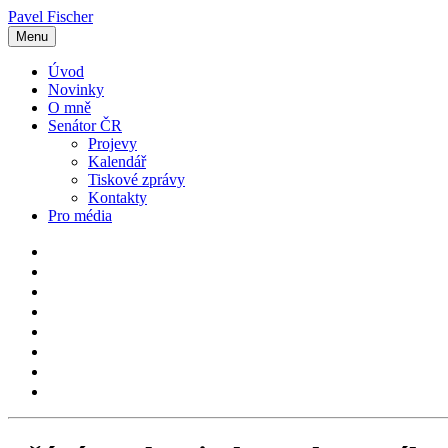
Pavel Fischer
Menu
Úvod
Novinky
O mně
Senátor ČR
Projevy
Kalendář
Tiskové zprávy
Kontakty
Pro média