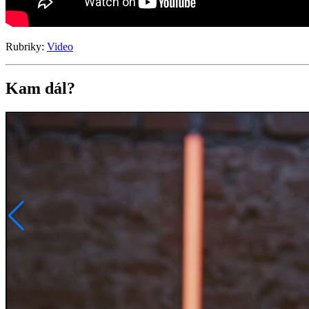
Rubriky:
Video
Kam dál?