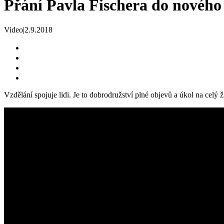
Přání Pavla Fischera do nového
Video
|
2.9.2018
Vzdělání spojuje lidi. Je to dobrodružství plné objevů a úkol na celý ž