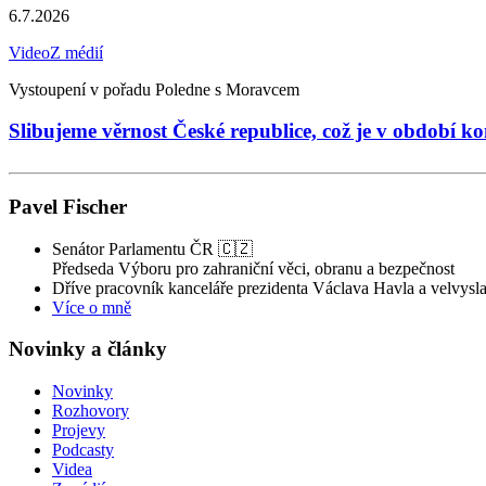
6.7.2026
Video
Z médií
Vystoupení v pořadu Poledne s Moravcem
Slibujeme věrnost České republice, což je v období
Pavel Fischer
Senátor Parlamentu ČR 🇨🇿
Předseda Výboru pro zahraniční věci, obranu a bezpečnost
Dříve pracovník kanceláře prezidenta Václava Havla a velvysla
Více o mně
Novinky a články
Novinky
Rozhovory
Projevy
Podcasty
Videa