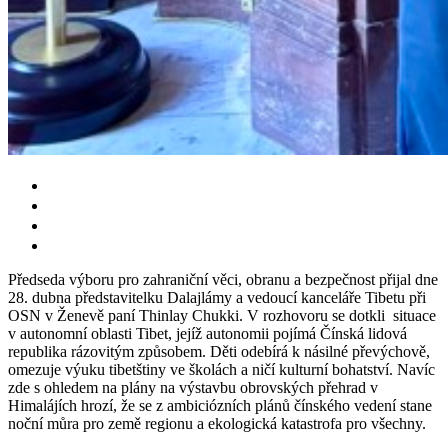
Předseda výboru pro zahraniční věci, obranu a bezpečnost přijal dne
28. dubna představitelku Dalajlámy a vedoucí kanceláře Tibetu při
OSN v Ženevě paní Thinlay Chukki. V rozhovoru se dotkli situace
v autonomní oblasti Tibet, jejíž autonomii pojímá Čínská lidová
republika rázovitým způsobem. Děti odebírá k násilné převýchově,
omezuje výuku tibetštiny ve školách a ničí kulturní bohatství. Navíc
zde s ohledem na plány na výstavbu obrovských přehrad v
Himalájích hrozí, že se z ambiciózních plánů čínského vedení stane
noční můra pro země regionu a ekologická katastrofa pro všechny.