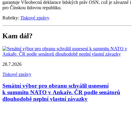
garantuje Všeobecná deklarace lidských práv OSN, což je závazné i
pro Čínskou lidovou republiku.
Rubriky:
Tiskové zprávy
Kam dál?
3
T
28.7.2026
Tiskové zprávy
Senátní výbor pro obranu schválil usnesení
k summitu NATO v Ankaře. ČR podle senátorů
P
dlouhodobě neplní vlastní závazky
a
s
P
u
v
d
b