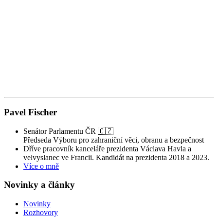
p
s
n
V
Pavel Fischer
Senátor Parlamentu ČR 🇨🇿
Předseda Výboru pro zahraniční věci, obranu a bezpečnost
Dříve pracovník kanceláře prezidenta Václava Havla a
velvyslanec ve Francii. Kandidát na prezidenta 2018 a 2023.
Více o mně
Novinky a články
Novinky
Rozhovory