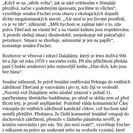
„Když se na „střeše světa“, jak se také velehorám v Himaláji
přezdívá, začne s podobnými úpravami, pocítíme to všichni“,
vysvětluje senátor Fischer svou obavu z ekologických dopadů
těchto megalomanských staveb. „Ale není to jen životní prostředí,
co je ve hře“, zdůraznil. „Měli bychom se zajímat také o to, zda
práva Tibeťanů na vlastní řeč a na vlastní kulturu jsou respektována.
A protože sleduji situaci dlouhodobě, znepokojuje mě pokračující
perzekuce. Situace se zhoršuje, autonomie je jen na papíře“,
konstatuje senátor Fischer.
Rozhovor se věnoval i zdraví Dalajlámy, který se letos dožívá 90ti
let a žije od roku 1959 v nuceném exilu. Při této příležitosti předala
paní Chukki senátorovi jeho nejnovější knihu „Hlas těch, kdo jsou
bez hlasu“.
Senátor zdůraznil, že právě brutální vměšování Pekingu do vnitřních
záležitostí Tibeťanů je varováním i pro ty, kdo žijí ve svobodě.
„Nucený exil Dalajlámy nebo násilné zmizení v pořadí 11.
pančhenlamy tibetského buddhismu, po němž se slehla zem už před
třiceti lety, je prostě nepřijatelné. Podobně vláda komunistické Číny
vstoupila do vnitřních záležitostí katolické církve, což bychom také
neměli přehlížet. Představa, že čínští komunisté brutálně vstupují do
duchovních záležitostí, přestože v žádného pánaboha nevěří, je
krutým varováním i pro nás. Nic jim není svaté!“, vysvětluje Fischer
s odkazem na právo na soukromí nebo na svobodu vyznání, které