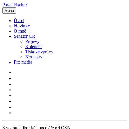
Pavel Fischer
Menu
Úvod
Novinky
O mně
Senátor ČR
Projevy
Kalendář
Tiskové zprávy
Kontakty
Pro média
S vedoucí tibetské kanceláře při OSN