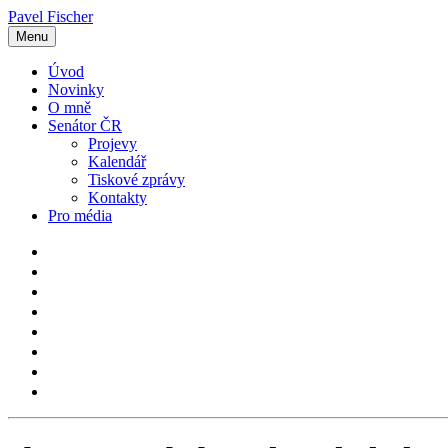
Pavel Fischer
Menu
Úvod
Novinky
O mně
Senátor ČR
Projevy
Kalendář
Tiskové zprávy
Kontakty
Pro média