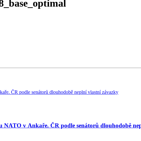
8_base_optimal
tu NATO v Ankaře. ČR podle senátorů dlouhodobě nepl